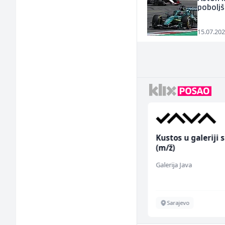
poboljš
15.07.202
Sachbearbeiter in der
Kustos u galeriji s
Schaltungsabteilung
(m/ž)
(m/w)
Servicepoint
Galerija Java
Sarajevo
Sarajevo