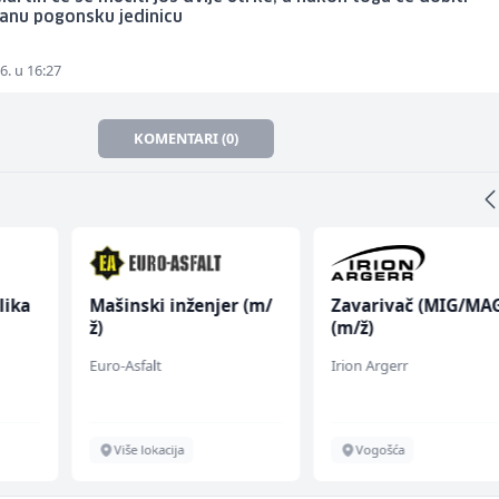
anu pogonsku jedinicu
6. u 16:27
KOMENTARI (0)
lika
Mašinski inženjer (m/
Zavarivač (MIG/MA
ž)
(m/ž)
Euro-Asfalt
Irion Argerr
Više lokacija
Vogošća