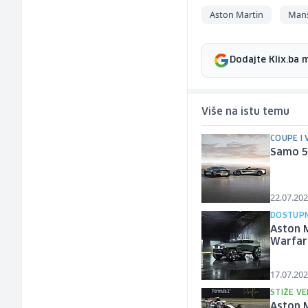
Aston Martin
Man
Dodajte Klix.ba 
Više na istu temu
COUPE I
Samo 50
22.07.202
DOSTUPN
Aston M
Warfar
17.07.202
STIŽE VE
Aston M