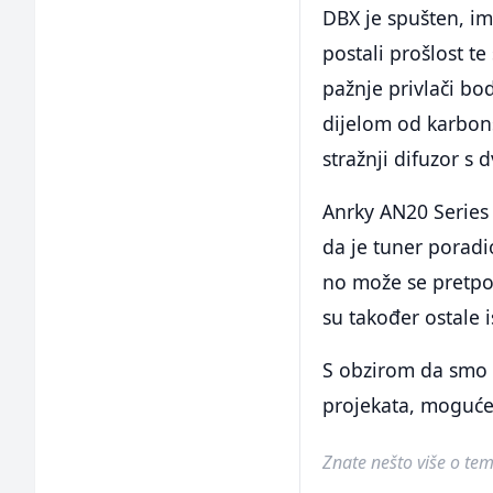
DBX je spušten, ima
postali prošlost te
pažnje privlači bod
dijelom od karbonsk
stražnji difuzor s
Anrky AN20 Series 2
da je tuner poradi
no može se pretpo
su također ostale i
S obzirom da smo 
projekata, moguće j
Znate nešto više o temi 