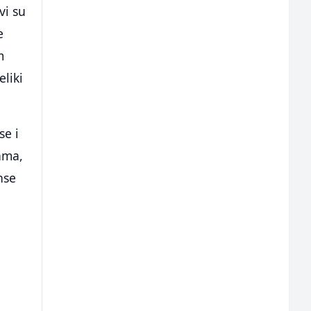
vi su
e
m
eliki
se i
ama,
nse