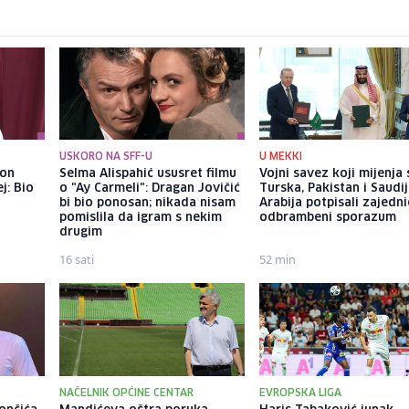
USKORO NA SFF-U
U MEKKI
kon
Selma Alispahić ususret filmu
Vojni savez koji mijenja 
j: Bio
o "Ay Carmeli": Dragan Jovičić
Turska, Pakistan i Saudi
bi bio ponosan; nikada nisam
Arabija potpisali zajedni
pomislila da igram s nekim
odbrambeni sporazum
drugim
16 sati
52 min
NAČELNIK OPĆINE CENTAR
EVROPSKA LIGA