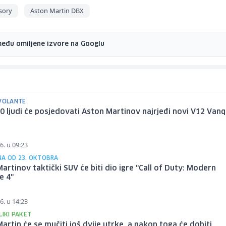
sory
Aston Martin DBX
među omiljene izvore na Googlu
 VOLANTE
 ljudi će posjedovati Aston Martinov najrjeđi novi V12 Vanq
6. u 09:23
A OD 23. OKTOBRA
artinov taktički SUV će biti dio igre "Call of Duty: Modern
e 4"
6. u 14:23
LIKI PAKET
artin će se mučiti još dvije utrke, a nakon toga će dobiti