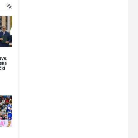
sve:
jska
čki