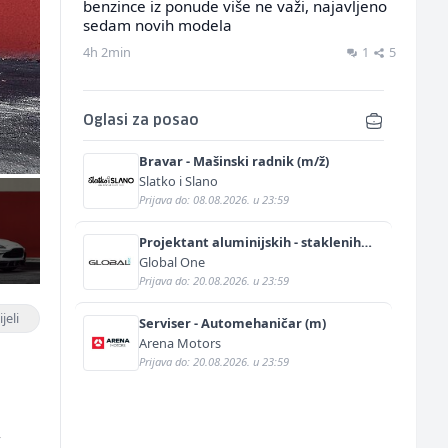
benzince iz ponude više ne važi, najavljeno
sedam novih modela
4h 2min
1
5
Oglasi za posao
Bravar - Mašinski radnik (m/ž)
Slatko i Slano
Prijava do: 08.08.2026. u 23:59
Projektant aluminijskih - staklenih
fasada (m/ž)
Global One
Prijava do: 20.08.2026. u 23:59
jeli
Serviser - Automehaničar (m)
Arena Motors
Prijava do: 20.08.2026. u 23:59
,