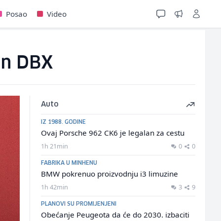
Posao
Video
in DBX
Auto
IZ 1988. GODINE
Ovaj Porsche 962 CK6 je legalan za cestu
1h 21min
0
0
FABRIKA U MINHENU
BMW pokrenuo proizvodnju i3 limuzine
1h 42min
3
9
PLANOVI SU PROMIJENJENI
Obećanje Peugeota da će do 2030. izbaciti