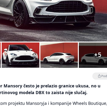
+5
Podi
r Mansory često je prelazio granice ukusa, no u
tinovog modela DBX to zaista nije slučaj.
ičkom projektu Mansoryja i kompanije Wheels Boutique