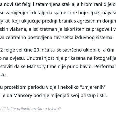
 novi set felgi i zatamnjena stakla, a hromirani dijelo
 su zamijenjeni detaljima sjajne crne boje. Ipak, najviš
y kit, koji uključuje prednji branik s agresivnim donji
ih vlakana, a isti tretman je iskorišten za pragove i v
 dva centralno postavljena završetka izduvnog sistema.
 felge veličine 20 inča su se savršeno uklopile, a čini 
o na ovjesu. Unutrašnjost nije prikazana na fotografij
staviti da se Mansory time nije puno bavio. Performa
ste.
u proteklom periodu vidjeli nekoliko "umjerenih"
e da Mansory počinje mijenjati svoj pristup i stil.
ili želite prijaviti grešku u tekstu?