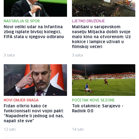
NASTAVLJA SE SPOR
LJETNO DRUŽENJE
Novi veliki udar na Infantina
Mališani u sarajevskom
zbog isplate bivšoj kolegici,
naselju Miljacka dobili svoje
FIFA stala u njegovu odbranu
malo kino na otvorenom: Uz
kokice i lampice uživali u
filmskoj večeri
3 sata
3 sata
NOVI OMJER SNAGA
POČETAK NOVE SEZONE
Fidan otkrio kako će
Tok utakmice: Sarajevo -
funkcionisati novi vojni pakt:
Radnik 0:0
"Napadnete li jednog od nas,
napali ste sve"
12 sati
14 sati