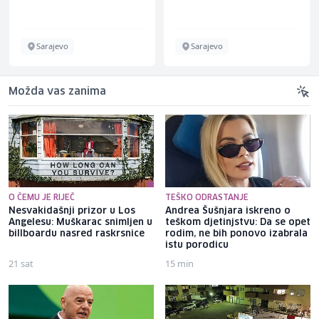
Sarajevo
Sarajevo
Možda vas zanima
O ČEMU JE RIJEČ
TEŠKO ODRASTANJE
Nesvakidašnji prizor u Los
Andrea Šušnjara iskreno o
Angelesu: Muškarac snimljen u
teškom djetinjstvu: Da se opet
billboardu nasred raskrsnice
rodim, ne bih ponovo izabrala
istu porodicu
21 sat
15 min