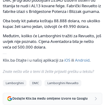
DMC je ugradio poboljšani ZESAD izduvni sistem od
titanija te nudi i AL13 kovane felge. Fabrički Revuelto iz
fabrike izlazi s Bridgestone Potenza i Blizzak gumama.
Oba body kit paketa koštaju 88.888 dolara, no ukoliko
kupac želi samo jedan, izdvojit će 49.990 dolara.
Međutim, koliko će Lamborghini tražiti za Revuelto, još
uvijek nije poznato. Cijena Aventadora bila je nešto
veća od 500.000 dolara.
Klix.ba čitajte i u našoj aplikaciji za
iOS
ili
Android
.
Znate nešto više o temi ili želite prijaviti grešku u tekstu?
Lamborghini
DMC
Lamborghini Revuelto
Dodajte Klix.ba među omiljene izvore na Googlu