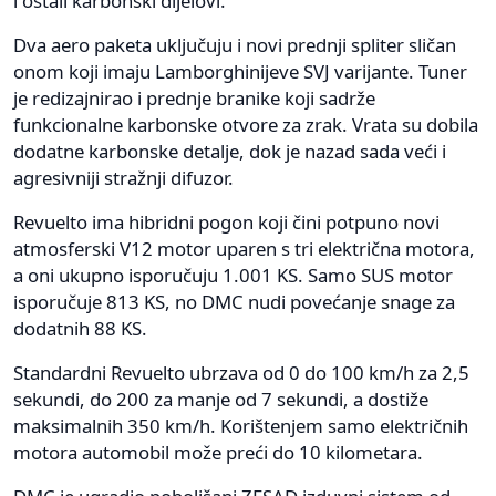
i ostali karbonski dijelovi.
Dva aero paketa uključuju i novi prednji spliter sličan
onom koji imaju Lamborghinijeve SVJ varijante. Tuner
je redizajnirao i prednje branike koji sadrže
funkcionalne karbonske otvore za zrak. Vrata su dobila
dodatne karbonske detalje, dok je nazad sada veći i
agresivniji stražnji difuzor.
Revuelto ima hibridni pogon koji čini potpuno novi
atmosferski V12 motor uparen s tri električna motora,
a oni ukupno isporučuju 1.001 KS. Samo SUS motor
isporučuje 813 KS, no DMC nudi povećanje snage za
dodatnih 88 KS.
Standardni Revuelto ubrzava od 0 do 100 km/h za 2,5
sekundi, do 200 za manje od 7 sekundi, a dostiže
maksimalnih 350 km/h. Korištenjem samo električnih
motora automobil može preći do 10 kilometara.