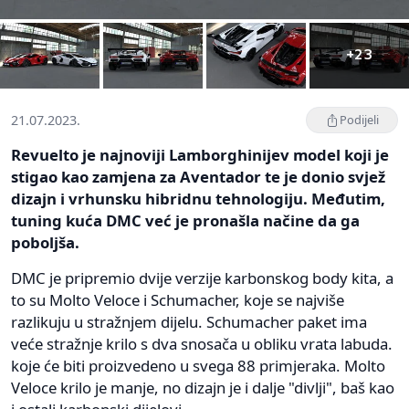
+23
21.07.2023.
Podijeli
Revuelto je najnoviji Lamborghinijev model koji je
stigao kao zamjena za Aventador te je donio svjež
dizajn i vrhunsku hibridnu tehnologiju. Međutim,
tuning kuća DMC već je pronašla načine da ga
poboljša.
DMC je pripremio dvije verzije karbonskog body kita, a
to su Molto Veloce i Schumacher, koje se najviše
razlikuju u stražnjem dijelu. Schumacher paket ima
veće stražnje krilo s dva snosača u obliku vrata labuda.
koje će biti proizvedeno u svega 88 primjeraka. Molto
Veloce krilo je manje, no dizajn je i dalje "divlji", baš kao