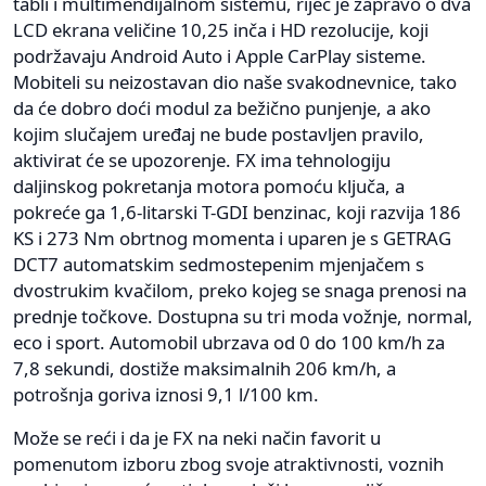
tabli i multimendijalnom sistemu, riječ je zapravo o dva
LCD ekrana veličine 10,25 inča i HD rezolucije, koji
podržavaju Android Auto i Apple CarPlay sisteme.
Mobiteli su neizostavan dio naše svakodnevnice, tako
da će dobro doći modul za bežično punjenje, a ako
kojim slučajem uređaj ne bude postavljen pravilo,
aktivirat će se upozorenje. FX ima tehnologiju
daljinskog pokretanja motora pomoću ključa, a
pokreće ga 1,6-litarski T-GDI benzinac, koji razvija 186
KS i 273 Nm obrtnog momenta i uparen je s GETRAG
DCT7 automatskim sedmostepenim mjenjačem s
dvostrukim kvačilom, preko kojeg se snaga prenosi na
prednje točkove. Dostupna su tri moda vožnje, normal,
eco i sport. Automobil ubrzava od 0 do 100 km/h za
7,8 sekundi, dostiže maksimalnih 206 km/h, a
potrošnja goriva iznosi 9,1 l/100 km.
Može se reći i da je FX na neki način favorit u
pomenutom izboru zbog svoje atraktivnosti, voznih