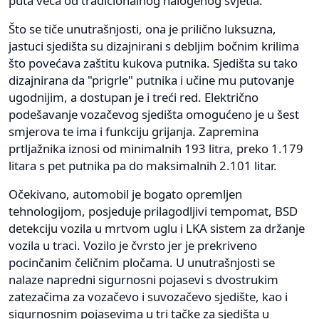
puta veća od tradicionalnog halogenog svjetla.
Što se tiče unutrašnjosti, ona je prilično luksuzna,
jastuci sjedišta su dizajnirani s debljim bočnim krilima
što povećava zaštitu kukova putnika. Sjedišta su tako
dizajnirana da "prigrle" putnika i učine mu putovanje
ugodnijim, a dostupan je i treći red. Električno
podešavanje vozačevog sjedišta omogućeno je u šest
smjerova te ima i funkciju grijanja. Zapremina
prtljažnika iznosi od minimalnih 193 litra, preko 1.179
litara s pet putnika pa do maksimalnih 2.101 litar.
Očekivano, automobil je bogato opremljen
tehnologijom, posjeduje prilagodljivi tempomat, BSD
detekciju vozila u mrtvom uglu i LKA sistem za držanje
vozila u traci. Vozilo je čvrsto jer je prekriveno
pocinčanim čeličnim pločama. U unutrašnjosti se
nalaze napredni sigurnosni pojasevi s dvostrukim
zatezačima za vozačevo i suvozačevo sjedište, kao i
sigurnosnim pojasevima u tri tačke za sjedišta u