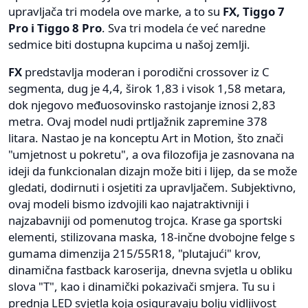
upravljača tri modela ove marke, a to su
FX, Tiggo 7
Pro i Tiggo 8 Pro
. Sva tri modela će već naredne
sedmice biti dostupna kupcima u našoj zemlji.
FX
predstavlja moderan i porodični crossover iz C
segmenta, dug je 4,4, širok 1,83 i visok 1,58 metara,
dok njegovo međuosovinsko rastojanje iznosi 2,83
metra. Ovaj model nudi prtljažnik zapremine 378
litara. Nastao je na konceptu Art in Motion, što znači
"umjetnost u pokretu", a ova filozofija je zasnovana na
ideji da funkcionalan dizajn može biti i lijep, da se može
gledati, dodirnuti i osjetiti za upravljačem. Subjektivno,
ovaj modeli bismo izdvojili kao najatraktivniji i
najzabavniji od pomenutog trojca. Krase ga sportski
elementi, stilizovana maska, 18-inčne dvobojne felge s
gumama dimenzija 215/55R18, "plutajući" krov,
dinamična fastback karoserija, dnevna svjetla u obliku
slova "T", kao i dinamički pokazivači smjera. Tu su i
prednja LED svjetla koja osiguravaju bolju vidljivost