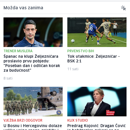
Možda vas zanima
TRENER MUSLERA
PRVENSTVO BIH
Španac na klupi Željezničara
Tok utakmice: Željezničar -
proslavio prvu pobjedu:
BSK 2:1
"Poseban dan i odličan korak
11 sati
za budućnost"
8 sati
VJEŽBA BRZI ODGOVOR
KLIX STUDIO
U Bosnu i Hercegovinu dolaze
Predrag Kojović: Dragan Čović