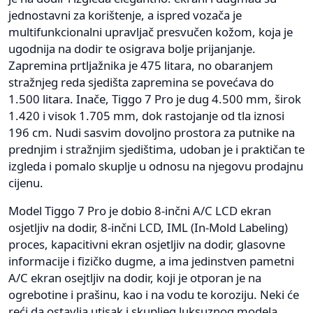
jednostavni za korištenje, a ispred vozača je
multifunkcionalni upravljač presvučen kožom, koja je
ugodnija na dodir te osigrava bolje prijanjanje.
Zapremina prtljažnika je 475 litara, no obaranjem
stražnjeg reda sjedišta zapremina se povećava do
1.500 litara. Inače, Tiggo 7 Pro je dug 4.500 mm, širok
1.420 i visok 1.705 mm, dok rastojanje od tla iznosi
196 cm. Nudi sasvim dovoljno prostora za putnike na
prednjim i stražnjim sjedištima, udoban je i praktičan te
izgleda i pomalo skuplje u odnosu na njegovu prodajnu
cijenu.
Model Tiggo 7 Pro je dobio 8-inčni A/C LCD ekran
osjetljiv na dodir, 8-inčni LCD, IML (In-Mold Labeling)
proces, kapacitivni ekran osjetljiv na dodir, glasovne
informacije i fizičko dugme, a ima jedinstven pametni
A/C ekran osejtljiv na dodir, koji je otporan je na
ogrebotine i prašinu, kao i na vodu te koroziju. Neki će
reći da ostavlja utisak i skupljeg luksuznog modela