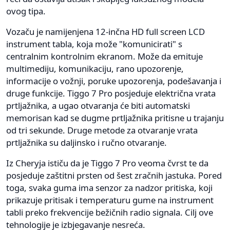
ovog tipa.
Vozaču je namijenjena 12-inčna HD full screen LCD
instrument tabla, koja može "komunicirati" s
centralnim kontrolnim ekranom. Može da emituje
multimediju, komunikaciju, rano upozorenje,
informacije o vožnji, poruke upozorenja, podešavanja i
druge funkcije. Tiggo 7 Pro posjeduje električna vrata
prtljažnika, a ugao otvaranja će biti automatski
memorisan kad se dugme prtljažnika pritisne u trajanju
od tri sekunde. Druge metode za otvaranje vrata
prtljažnika su daljinsko i ručno otvaranje.
Iz Cheryja ističu da je Tiggo 7 Pro veoma čvrst te da
posjeduje zaštitni prsten od šest zračnih jastuka. Pored
toga, svaka guma ima senzor za nadzor pritiska, koji
prikazuje pritisak i temperaturu gume na instrument
tabli preko frekvencije bežičnih radio signala. Cilj ove
tehnologije je izbjegavanje nesreća.