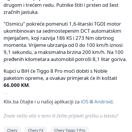
drugom i trećem redu. Putnike štiti i prsten od šest
zračnih jastuka.
"Osmicu" pokreće pomenuti 1,6-litarski TGDI motor
ukombinovan sa sedmostepenim DCT automatskim
mjenjačem, koji razvija 186 KS i 273 Nm obrtnog
momenta. Vrijeme ubrzanja od 0 do 100 km/h iznosi
9,1 sekundu, a maksimalna brzina 200 km/h. Na 100
pređenih kilometara automobil potroši 8,1 litar goriva.
Kupci u BiH će Tiggo 8 Pro moći dobiti s Noble
paketom opreme, a ovakav primjerak će ih koštati
66.000 KM
.
Klix.ba čitajte i u našoj aplikaciji za
iOS
ili
Android
.
Znate nešto više o temi ili želite prijaviti grešku u tekstu?
Chery
Chery FX
Chery Tiggo 7 Pro