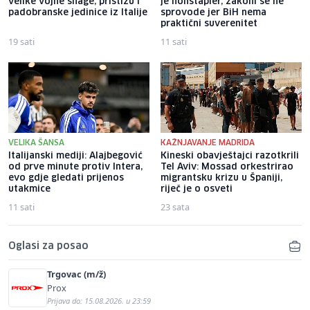
velike vojne snage, pristižu i
je hohštapler, zakoni se ne
padobranske jedinice iz Italije
sprovode jer BiH nema
praktični suverenitet
19 sati
11 sati
VELIKA ŠANSA
KAŽNJAVANJE MADRIDA
Italijanski mediji: Alajbegović
Kineski obavještajci razotkrili
od prve minute protiv Intera,
Tel Aviv: Mossad orkestrirao
evo gdje gledati prijenos
migrantsku krizu u Španiji,
utakmice
riječ je o osveti
11 sati
23 sata
Oglasi za posao
Trgovac (m/ž)
Prox
Prijava do: 15.08.2026. u 23:59