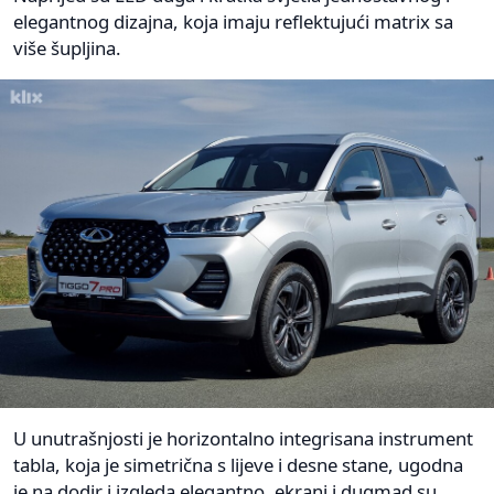
elegantnog dizajna, koja imaju reflektujući matrix sa
više šupljina.
U unutrašnjosti je horizontalno integrisana instrument
tabla, koja je simetrična s lijeve i desne stane, ugodna
je na dodir i izgleda elegantno. ekrani i dugmad su