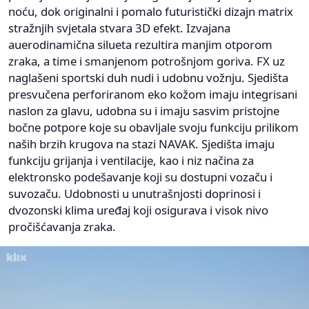
noću, dok originalni i pomalo futuristički dizajn matrix
stražnjih svjetala stvara 3D efekt. Izvajana
auerodinamična silueta rezultira manjim otporom
zraka, a time i smanjenom potrošnjom goriva. FX uz
naglašeni sportski duh nudi i udobnu vožnju. Sjedišta
presvučena perforiranom eko kožom imaju integrisani
naslon za glavu, udobna su i imaju sasvim pristojne
bočne potpore koje su obavljale svoju funkciju prilikom
naših brzih krugova na stazi NAVAK. Sjedišta imaju
funkciju grijanja i ventilacije, kao i niz načina za
elektronsko podešavanje koji su dostupni vozaču i
suvozaču. Udobnosti u unutrašnjosti doprinosi i
dvozonski klima uređaj koji osigurava i visok nivo
pročišćavanja zraka.