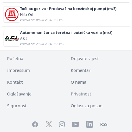
Točilac goriva - Prodavač na benzinskoj pumpi (m/ž)
Hifa-Oil
Prijava do: 08.08.2026. u 23:59
Automehaničar za teretna i putnička vozila (m/ž)
A.C.I.
Prijava do: 23.08.2026. u 23:59
Početna
Dojavite vijest
Impressum
Komentari
Kontakt
O nama
Oglašavanje
Privatnost
Sigurnost
Oglasi za posao
Facebook
YouTube
LinkedIn
Twitter
Instagram
RSS