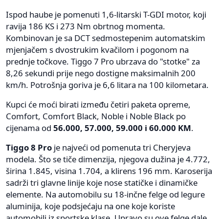
Ispod haube je pomenuti 1,6-litarski T-GDI motor, koji
ravija 186 KS i 273 Nm obrtnog momenta.
Kombinovan je sa DCT sedmostepenim automatskim
mjenjačem s dvostrukim kvačilom i pogonom na
prednje točkove. Tiggo 7 Pro ubrzava do "stotke" za
8,26 sekundi prije nego dostigne maksimalnih 200
km/h. Potrošnja goriva je 6,6 litara na 100 kilometara.
Kupci će moći birati između četiri paketa opreme,
Comfort, Comfort Black, Noble i Noble Black po
cijenama od
56.000, 57.000, 59.000 i 60.000 KM
.
Tiggo 8 Pro
je najveći od pomenuta tri Cheryjeva
modela. Što se tiče dimenzija, njegova dužina je 4.772,
širina 1.845, visina 1.704, a klirens 196 mm. Karoserija
sadrži tri glavne linije koje nose statičke i dinamičke
elemente. Na automobilu su 18-inčne felge od legure
aluminija, koje podsjećaju na one koje koriste
automobili iz sportske klase. Upravo su ove felge dale