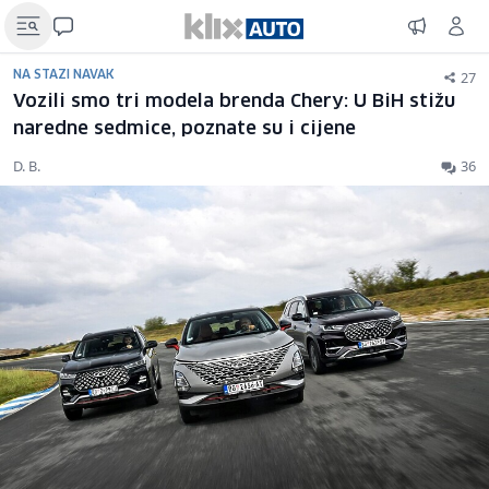
27
NA STAZI NAVAK
Vozili smo tri modela brenda Chery: U BiH stižu
naredne sedmice, poznate su i cijene
D. B.
36