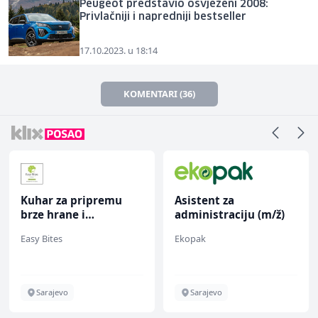
Peugeot predstavio osvježeni 2008:
Privlačniji i napredniji bestseller
17.10.2023. u 18:14
KOMENTARI (36)
Kuhar za pripremu
Asistent za
brze hrane i
administraciju (m/ž)
jednostavnih jela (m/
Easy Bites
Ekopak
ž)
Sarajevo
Sarajevo