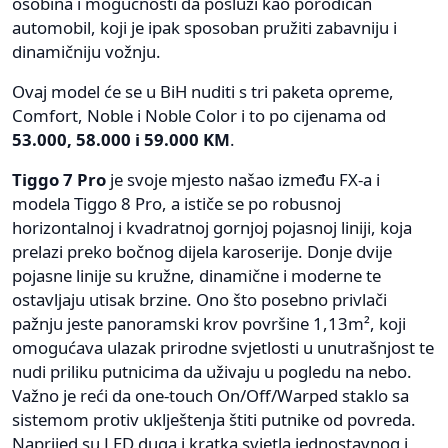
osobina i mogućnosti da posluži kao porodičan
automobil, koji je ipak sposoban pružiti zabavniju i
dinamičniju vožnju.
Ovaj model će se u BiH nuditi s tri paketa opreme,
Comfort, Noble i Noble Color i to po cijenama od
53.000, 58.000 i 59.000 KM
.
Tiggo 7 Pro
je svoje mjesto našao između FX-a i
modela Tiggo 8 Pro, a ističe se po robusnoj
horizontalnoj i kvadratnoj gornjoj pojasnoj liniji, koja
prelazi preko bočnog dijela karoserije. Donje dvije
pojasne linije su kružne, dinamične i moderne te
ostavljaju utisak brzine. Ono što posebno privlači
pažnju jeste panoramski krov površine 1,13m², koji
omogućava ulazak prirodne svjetlosti u unutrašnjost te
nudi priliku putnicima da uživaju u pogledu na nebo.
Važno je reći da one-touch On/Off/Warped staklo sa
sistemom protiv uklještenja štiti putnike od povreda.
Naprijed su LED duga i kratka svjetla jednostavnog i