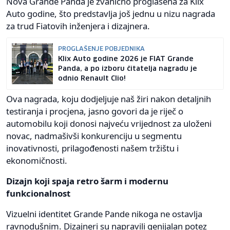
Nova Grande Panda je zvanično proglašena za Klix
Auto godine, što predstavlja još jednu u nizu nagrada
za trud Fiatovih inženjera i dizajnera.
PROGLAŠENJE POBJEDNIKA
Klix Auto godine 2026 je FIAT Grande
Panda, a po izboru čitatelja nagradu je
odnio Renault Clio!
Ova nagrada, koju dodjeljuje naš žiri nakon detaljnih
testiranja i procjena, jasno govori da je riječ o
automobilu koji donosi najveću vrijednost za uloženi
novac, nadmašivši konkurenciju u segmentu
inovativnosti, prilagođenosti našem tržištu i
ekonomičnosti.
Dizajn koji spaja retro šarm i modernu
funkcionalnost
Vizuelni identitet Grande Pande nikoga ne ostavlja
ravnodušnim. Dizajneri su napravili genijalan potez