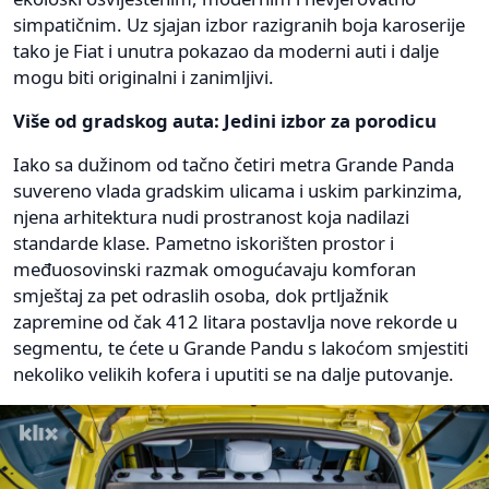
simpatičnim. Uz sjajan izbor razigranih boja karoserije
tako je Fiat i unutra pokazao da moderni auti i dalje
mogu biti originalni i zanimljivi.
Više od gradskog auta: Jedini izbor za porodicu
Iako sa dužinom od tačno četiri metra Grande Panda
suvereno vlada gradskim ulicama i uskim parkinzima,
njena arhitektura nudi prostranost koja nadilazi
standarde klase. Pametno iskorišten prostor i
međuosovinski razmak omogućavaju komforan
smještaj za pet odraslih osoba, dok prtljažnik
zapremine od čak 412 litara postavlja nove rekorde u
segmentu, te ćete u Grande Pandu s lakoćom smjestiti
nekoliko velikih kofera i uputiti se na dalje putovanje.