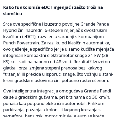
Kako funkcioniše eDCT mjenjač i zašto troši na
slamčicu
Srce ove specifične i izuzetno povoljne Grande Pande
Hybrid čini napredni 6-stepeni mjenjač s dvostrukim
kvačilom (eDCT), razvijen u saradnji s kompanijom
Punch Powertrain. Za razliku od klasičnih automatika,
ovo rješenje je specifično jer je u samo kućište mjenjača
integrisan kompaktni elektromotor snage 21 kW (28
KS) koji radi na naponu od 48 volti. Rezultat? Izuzetno
glatka i brza izmjena stepeni prenosa bez ikakvog
"trzanja" ili prekida u isporuci snage, što vožnju u stani-
kreni gradskim uslovima čini potpuno rasterećenom.
Ova inteligentna integracija omogućava Grande Pandi
da se u gradskim gužvama, pri brzinama do 30 km/h,
ponaša kao potpuno električni automobil. Prilikom
parkiranja, puzanja u koloni ili laganog kretanja s
semafora, benzinski motor miruje, a auto se kreće