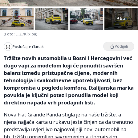
+63
(Foto: E. Z./Klix.ba)
Podijeli
Poslušajte članak
Tržište novih automobila u Bosni i Hercegovini već
dugo vapi za modelom koji će ponuditi savršen
balans između pristupačne cijene, modernih
tehnologija i svakodnevne upotrebljivosti, bez
kompromisa u pogledu komfora. Italijanska marka
povukla je ključni potez i ponudila model koji
direktno napada vrh prodajnih listi.
Nova Fiat Grande Panda stigla je na naše tržište, a
njena najjača karta u rukavu jeste činjenica da trenutno
predstavlja uvjerljivo najpovoljniji novi automobil na
bh. tržištu opremljen savremenim automatskim