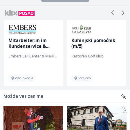
Kuhinjski pomoćnik
Sachbearbeiter in der
(m/ž)
Voice Quality
Management (m/w)
Restoran Golf Klub
Servicepoint
Sarajevo
Sarajevo
Možda vas zanima