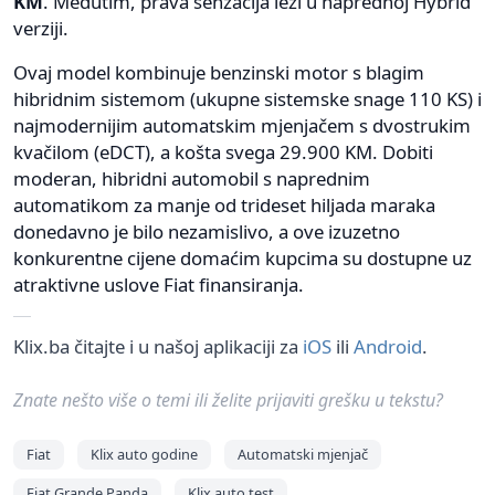
KM
. Međutim, prava senzacija leži u naprednoj Hybrid
verziji.
Ovaj model kombinuje benzinski motor s blagim
hibridnim sistemom (ukupne sistemske snage 110 KS) i
najmodernijim automatskim mjenjačem s dvostrukim
kvačilom (eDCT), a košta svega 29.900 KM. Dobiti
moderan, hibridni automobil s naprednim
automatikom za manje od trideset hiljada maraka
donedavno je bilo nezamislivo, a ove izuzetno
konkurentne cijene domaćim kupcima su dostupne uz
atraktivne uslove Fiat finansiranja.
Klix.ba čitajte i u našoj aplikaciji za
iOS
ili
Android
.
Znate nešto više o temi ili želite prijaviti grešku u tekstu?
Fiat
Klix auto godine
Automatski mjenjač
Fiat Grande Panda
Klix auto test