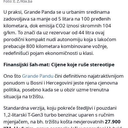
Foto: E. Z./Klix.ba
U praksi, Grande Panda se u urbanim sredinama
zadovoljava sa manje od 5 litara na 100 pređenih
kilometara, dok emisija CO2 iznosi skromnih 104
g/km. To znači da uz rezervoar od 44 litra ovaj
porodični kompakt nudi autonomiju koja s lakoćom
prebacuje 800 kilometara kombinovane vožnje,
redefinišući pojam ekonomičnosti u klasi.
Finansijski šah-mat: Cijene koje ruše stereotipe
Ono što
Grande Pandu
čini definitivno najatraktivnijom
ponudom u Bosni i Hercegovini jeste njena cjenovna
politika, posebno kada se u obzir uzme trenutna
situacija na tržištu.
Standardna verzija, koju pokreće štedljivi i pouzdani
1,2-litarski T-Gen3 turbo benzinac uparen s ručnim
mjenjačem, na bh. tržištu košta nevjerovatnih
27.900