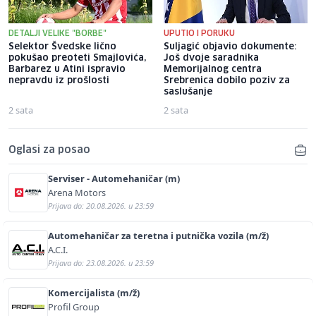
DETALJI VELIKE "BORBE"
UPUTIO I PORUKU
Selektor Švedske lično
Suljagić objavio dokumente:
pokušao preoteti Smajlovića,
Još dvoje saradnika
Barbarez u Atini ispravio
Memorijalnog centra
nepravdu iz prošlosti
Srebrenica dobilo poziv za
saslušanje
2 sata
2 sata
Oglasi za posao
Serviser - Automehaničar (m)
Arena Motors
Prijava do: 20.08.2026. u 23:59
Automehaničar za teretna i putnička vozila (m/ž)
A.C.I.
Prijava do: 23.08.2026. u 23:59
Komercijalista (m/ž)
Profil Group