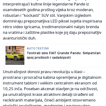
interpretirajući kultne linije legendarne Pande iz
osamdesetih godina prošlog vijeka kroz moderan,
robustan i "kockasti" SUV stil. Vanjskim izgledom
dominiraju prepoznatljiva LED piksel svjetla inspirisana
retro video igricama, trodimenzionalni natpis brenda
na vratima i zaštitne plastike koje joj daju prepoznatljiv
avanturistički duh.
AUTO TESTOVI
Testirali smo FIAT Grande Pandu: Simpatičan
spoj prošlosti i sadašnjosti
Unutrašnjost donosi pravu revoluciju u klasi –
prostrana i prozračna kabina opremljena je digitalnom
instrument tablom i velikim centralnim ekranom od
10,25 inča. Poseban akcenat stavljen je na održivost,
pa unutrašnjost krase atraktivni detalji izrađeni od
recikliranih materijala, čineći ambijent istovremeno
ekološki osviještenim, modernim i nevjerovatno