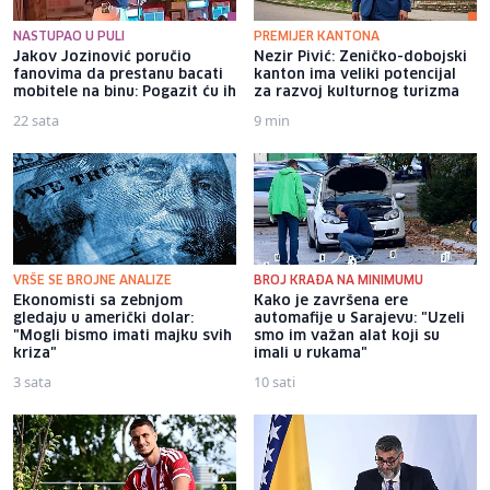
NASTUPAO U PULI
PREMIJER KANTONA
Jakov Jozinović poručio
Nezir Pivić: Zeničko-dobojski
fanovima da prestanu bacati
kanton ima veliki potencijal
mobitele na binu: Pogazit ću ih
za razvoj kulturnog turizma
22 sata
9 min
VRŠE SE BROJNE ANALIZE
BROJ KRAĐA NA MINIMUMU
Ekonomisti sa zebnjom
Kako je završena ere
gledaju u američki dolar:
automafije u Sarajevu: "Uzeli
"Mogli bismo imati majku svih
smo im važan alat koji su
kriza"
imali u rukama"
3 sata
10 sati