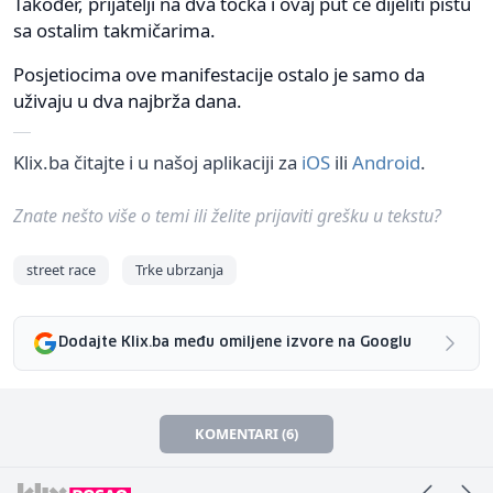
Također, prijatelji na dva točka i ovaj put će dijeliti pistu
sa ostalim takmičarima.
Posjetiocima ove manifestacije ostalo je samo da
uživaju u dva najbrža dana.
Klix.ba čitajte i u našoj aplikaciji za
iOS
ili
Android
.
Znate nešto više o temi ili želite prijaviti grešku u tekstu?
street race
Trke ubrzanja
Dodajte Klix.ba među omiljene izvore na Googlu
KOMENTARI (6)