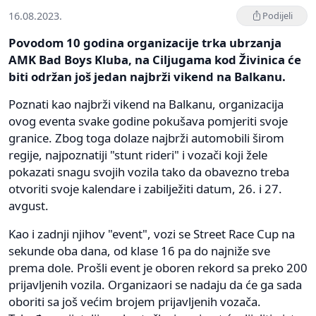
16.08.2023.
Podijeli
Povodom 10 godina organizacije trka ubrzanja
AMK Bad Boys Kluba, na Ciljugama kod Živinica će
biti održan još jedan najbrži vikend na Balkanu.
Poznati kao najbrži vikend na Balkanu, organizacija
ovog eventa svake godine pokušava pomjeriti svoje
granice. Zbog toga dolaze najbrži automobili širom
regije, najpoznatiji "stunt rideri" i vozači koji žele
pokazati snagu svojih vozila tako da obavezno treba
otvoriti svoje kalendare i zabilježiti datum, 26. i 27.
avgust.
Kao i zadnji njihov "event", vozi se Street Race Cup na
sekunde oba dana, od klase 16 pa do najniže sve
prema dole. Prošli event je oboren rekord sa preko 200
prijavljenih vozila. Organizaori se nadaju da će ga sada
oboriti sa još većim brojem prijavljenih vozača.