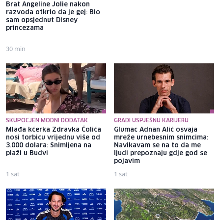
Brat Angeline Jolie nakon
Glumica Donna Mills koja se u
razvoda otkrio da je gej: Bio
85. godini pridružila
sam opsjednut Disney
OnlyFansu otkrila koji zahtjev
princezama
je dobila: "Mnoge to
uzbuđuje"
30 min
41 minut
SKUPOCJEN MODNI DODATAK
GRADI USPJEŠNU KARIJERU
Mlađa kćerka Zdravka Čolića
Glumac Adnan Alić osvaja
nosi torbicu vrijednu više od
mreže urnebesnim snimcima:
3.000 dolara: Snimljena na
Navikavam se na to da me
plaži u Budvi
ljudi prepoznaju gdje god se
pojavim
1 sat
1 sat