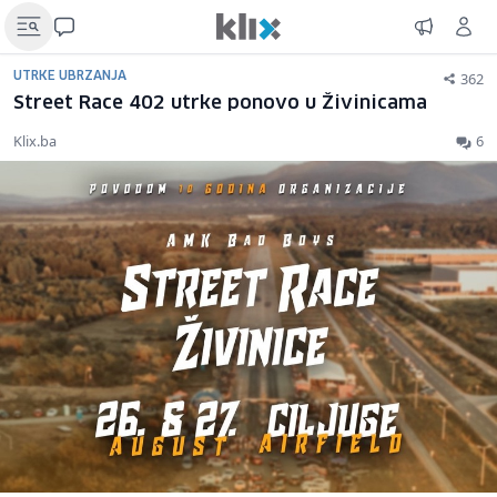
362
UTRKE UBRZANJA
Street Race 402 utrke ponovo u Živinicama
Klix.ba
6