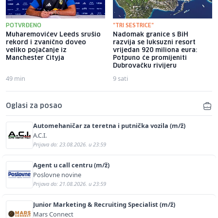
POTVRĐENO
"TRI SESTRICE"
Muharemovićev Leeds srušio
Nadomak granice s BiH
rekord i zvanično doveo
razvija se luksuzni resort
veliko pojačanje iz
vrijedan 920 miliona eura:
Manchester Cityja
Potpuno će promijeniti
Dubrovačku rivijeru
49 min
9 sati
Oglasi za posao
Automehaničar za teretna i putnička vozila (m/ž)
A.C.I.
Prijava do: 23.08.2026. u 23:59
Agent u call centru (m/ž)
Poslovne novine
Prijava do: 21.08.2026. u 23:59
Junior Marketing & Recruiting Specialist (m/ž)
Mars Connect