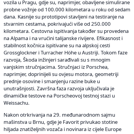
vozila u Pragu, gdje su, naprimjer, obavljene simulirane
probne vožnje od 100.000 kilometara u roku od sedam
dana. Kasnije su prototipovi stavljeni na testiranje na
stvarnim cestama, pokrivajući više od 250.000
kilometara. Cestovna ispitivanja također su provedena
na Alpama i na vrućini talijanske rivijere. Efikasnost i
stabilnost kočnica ispitivane su na alpskoj cesti
Grossglockner i Turracher Höhe u Austriji. Tokom faze
razvoja, Škoda inžinjeri sarađivali su s mnogim
vanjskim stručnjacima. Stručnjaci iz Porschea,
naprimjer, doprinijeli su ovjesu motora, geometriji
prednje osovine i smanjenju razine buke u
unutrašnjosti. Završna faza razvoja uključivala je
dinamičke testove na Porscheovoj testnoj stazi u
Weissachu.
Nakon otrkrivanja na 29. međunarodnom sajmu
mašinstva u Brnu, gdje je Favorit privukao stotine
hiljada znatiželjnih vozača i novinara iz cijele Europe