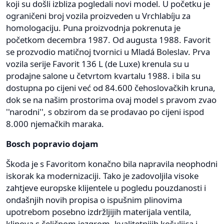
koji su došli izbliza pogledali novi model. U početku je
ograničeni broj vozila proizveden u Vrchlabíju za
homologaciju. Puna proizvodnja pokrenuta je
početkom decembra 1987. Od augusta 1988. Favorit
se prozvodio matičnoj tvornici u Mladá Boleslav. Prva
vozila serije Favorit 136 L (de Luxe) krenula su u
prodajne salone u četvrtom kvartalu 1988. i bila su
dostupna po cijeni već od 84.600 čehoslovačkih kruna,
dok se na našim prostorima ovaj model s pravom zvao
''narodni'', s obzirom da se prodavao po cijeni ispod
8.000 njemačkih maraka.
Bosch popravio dojam
Škoda je s Favoritom konačno bila napravila neophodni
iskorak ka modernizaciji. Tako je zadovoljila visoke
zahtjeve europske klijentele u pogledu pouzdanosti i
ondašnjih novih propisa o ispušnim plinovima
upotrebom posebno izdržljijih materijala ventila,
klipova s čeličnom jezgrom, kvalitetnijih košuljica i