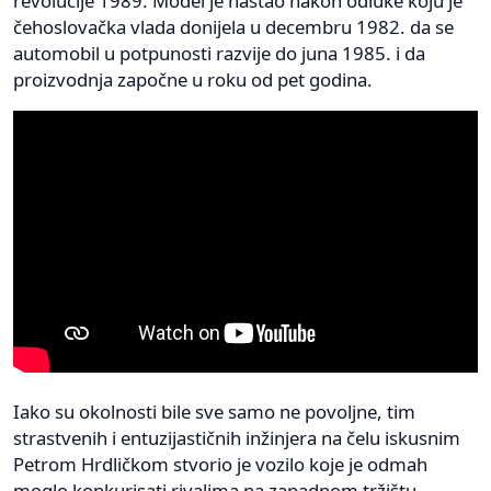
revolucije 1989. Model je nastao nakon odluke koju je
čehoslovačka vlada donijela u decembru 1982. da se
automobil u potpunosti razvije do juna 1985. i da
proizvodnja započne u roku od pet godina.
Iako su okolnosti bile sve samo ne povoljne, tim
strastvenih i entuzijastičnih inžinjera na čelu iskusnim
Petrom Hrdličkom stvorio je vozilo koje je odmah
moglo konkurisati rivalima na zapadnom tržištu.