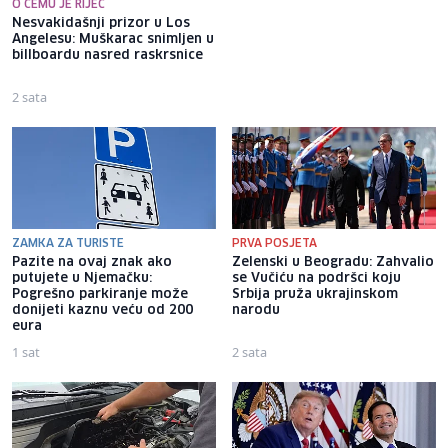
O ČEMU JE RIJEČ
Nesvakidašnji prizor u Los
Popularni hrvatski YouTuber
Angelesu: Muškarac snimljen u
gledao duel na Grbavici: Sad
billboardu nasred raskrsnice
vidim zašto neki kažu prvo
Željo, pa poslije kažu tata
2 sata
3 sata
ZAMKA ZA TURISTE
PRVA POSJETA
Pazite na ovaj znak ako
Zelenski u Beogradu: Zahvalio
putujete u Njemačku:
se Vučiću na podršci koju
Pogrešno parkiranje može
Srbija pruža ukrajinskom
donijeti kaznu veću od 200
narodu
eura
1 sat
2 sata