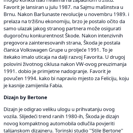
Favorit je lansiran u julu 1987. na Sajmu mašinstva u
Brnu. Nakon Baršunaste revolucije u novembru 1989. i
prelaza na tržišnu ekonomiju, brzo je postalo očito da
samo ulazak jakog stranog partnera može osigurati
dugoročnu konkurentnost Škode. Nakon intenzivnih
pregovora zainteresovanih strana, Škoda je postala
članica Volkswagen Grupe u proljeće 1991. To je
itekako imalo uticaja na dalji razvoj Favorita. U drugoj
polovini životnog ciklusa nakon VW-ovog preuzimanja
1991. dobio je primjetne nadogranje. Favorit je
povučen 1994. kako bi napravio mjesto za Feliciju, koju
je kasnije zamijenila Fabia.
Dizajn by Bertone
Dizajn je odigrao veliku ulogu u prihvatanju ovog
vozila. Slijedeći trend ranih 1980-ih, Škoda je dizajn
novog kompaktnog automobila odlučila povjeriti
talijanskom dizajneru. Torinski studio ''Stile Bertone''