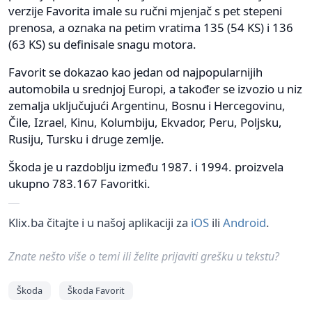
verzije Favorita imale su ručni mjenjač s pet stepeni
prenosa, a oznaka na petim vratima 135 (54 KS) i 136
(63 KS) su definisale snagu motora.
Favorit se dokazao kao jedan od najpopularnijih
automobila u srednjoj Europi, a također se izvozio u niz
zemalja uključujući Argentinu, Bosnu i Hercegovinu,
Čile, Izrael, Kinu, Kolumbiju, Ekvador, Peru, Poljsku,
Rusiju, Tursku i druge zemlje.
Škoda je u razdoblju između 1987. i 1994. proizvela
ukupno 783.167 Favoritki.
Klix.ba čitajte i u našoj aplikaciji za
iOS
ili
Android
.
Znate nešto više o temi ili želite prijaviti grešku u tekstu?
Škoda
Škoda Favorit