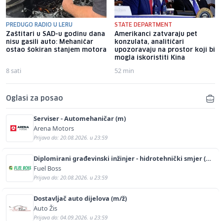
PREDUGO RADIO U LERU
STATE DEPARTMENT
Zaštitari u SAD-u godinu dana
Amerikanci zatvaraju pet
nisu gasili auto: Mehaničar
konzulata, analitičari
ostao šokiran stanjem motora
upozoravaju na prostor koji bi
mogla iskoristiti Kina
8 sati
52 min
Oglasi za posao
Serviser - Automehaničar (m)
Arena Motors
Prijava do: 20.08.2026. u 23:59
Diplomirani građevinski inžinjer - hidrotehnički smjer (m/
ž)
Fuel Boss
Prijava do: 20.08.2026. u 23:59
Dostavljač auto dijelova (m/ž)
Auto Žis
Prijava do: 04.09.2026. u 23:59