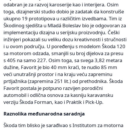
odabran je za razvoj karoserije kao i interijera. Osim
toga, dizajnerski studio dobio je zadatak da konstruiše
ukupno 19 prototipova u različitim izvedbama. Tim iz
Škodinog sjedišta u Mladá Boleslav bio je odgovoran za
implementaciju dizajna u serijsku proizvodnju. Češki
inžinjeri pokazali su veliku dozu kreativnosti i stručnosti
i u ovom području. U poređenju s modelom Škoda 120
sa motorom odzada, smanjili su broj dijelova za presu
s 405 na samo 227. Osim toga, sa svega 3,82 metara
dužine, Favorit je bio 40 mm kraći, te nudio 85 mm
veći unutrašnji prostor i na kraju veću zapreminu
prtljažnika (zapremina 251 lit.) od prethodnika. Škoda
Favorit postala je potpuno razvijen porodični
automobil i odlična osnova za kasniju karavansku
verziju Škoda Forman, kao i Praktik i Pick-Up.
Raznolika međunarodna saradnja
Škoda tim blisko je sarađivao s Institutom za motorna