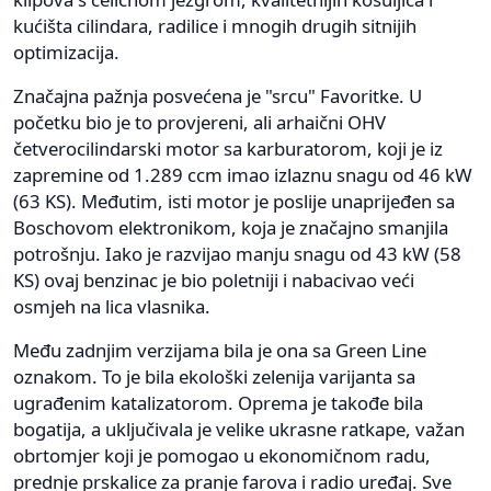
kućišta cilindara, radilice i mnogih drugih sitnijih
optimizacija.
Značajna pažnja posvećena je "srcu" Favoritke. U
početku bio je to provjereni, ali arhaični OHV
četverocilindarski motor sa karburatorom, koji je iz
zapremine od 1.289 ccm imao izlaznu snagu od 46 kW
(63 KS). Međutim, isti motor je poslije unaprijeđen sa
Boschovom elektronikom, koja je značajno smanjila
potrošnju. Iako je razvijao manju snagu od 43 kW (58
KS) ovaj benzinac je bio poletniji i nabacivao veći
osmjeh na lica vlasnika.
Među zadnjim verzijama bila je ona sa Green Line
oznakom. To je bila ekološki zelenija varijanta sa
ugrađenim katalizatorom. Oprema je takođe bila
bogatija, a uključivala je velike ukrasne ratkape, važan
obrtomjer koji je pomogao u ekonomičnom radu,
prednje prskalice za pranje farova i radio uređaj. Sve