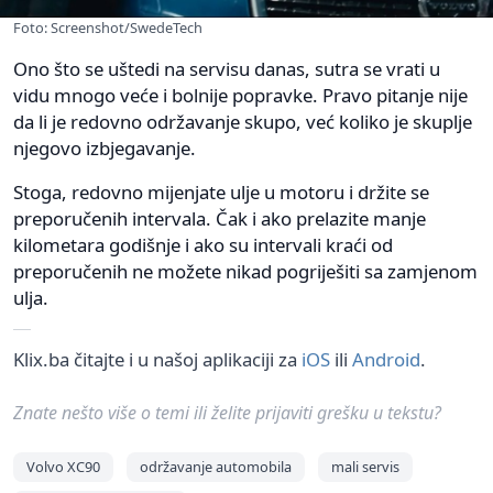
Foto: Screenshot/SwedeTech
Ono što se uštedi na servisu danas, sutra se vrati u
vidu mnogo veće i bolnije popravke. Pravo pitanje nije
da li je redovno održavanje skupo, već koliko je skuplje
njegovo izbjegavanje.
Stoga, redovno mijenjate ulje u motoru i držite se
preporučenih intervala. Čak i ako prelazite manje
kilometara godišnje i ako su intervali kraći od
preporučenih ne možete nikad pogriješiti sa zamjenom
ulja.
Klix.ba čitajte i u našoj aplikaciji za
iOS
ili
Android
.
Znate nešto više o temi ili želite prijaviti grešku u tekstu?
Volvo XC90
održavanje automobila
mali servis