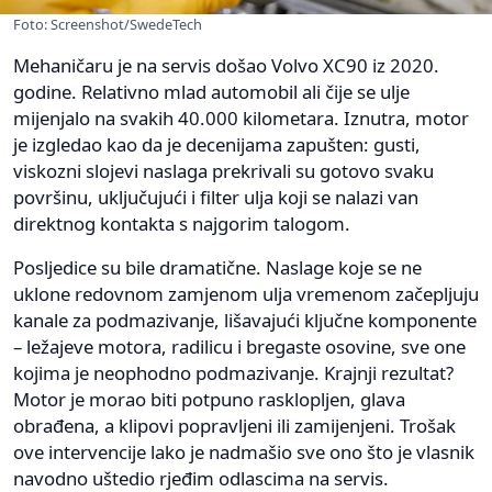
Foto: Screenshot/SwedeTech
Mehaničaru je na servis došao Volvo XC90 iz 2020.
godine. Relativno mlad automobil ali čije se ulje
mijenjalo na svakih 40.000 kilometara. Iznutra, motor
je izgledao kao da je decenijama zapušten: gusti,
viskozni slojevi naslaga prekrivali su gotovo svaku
površinu, uključujući i filter ulja koji se nalazi van
direktnog kontakta s najgorim talogom.
Posljedice su bile dramatične. Naslage koje se ne
uklone redovnom zamjenom ulja vremenom začepljuju
kanale za podmazivanje, lišavajući ključne komponente
– ležajeve motora, radilicu i bregaste osovine, sve one
kojima je neophodno podmazivanje. Krajnji rezultat?
Motor je morao biti potpuno rasklopljen, glava
obrađena, a klipovi popravljeni ili zamijenjeni. Trošak
ove intervencije lako je nadmašio sve ono što je vlasnik
navodno uštedio rjeđim odlascima na servis.