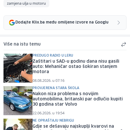
zamjena ulja u motoru
Dodajte Klix.ba među omiljene izvore na Googlu
Više na istu temu
PREDUGO RADIO U LERU
Zaštitari u SAD-u godinu dana nisu gasili
auto: Mehaničar ostao šokiran stanjem
motora
08.08.2026. u 07:16
PROVJERENA STARA ŠKOLA
Nakon niza problema s novijim
automobilima, britanski par odlučio kupiti
30 godina star Volvo
22.06.2026. u 19:54
NE OPRAŠTAJU NEBRIGU
Gdje se dešavaju najskuplji kvarovi na