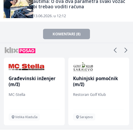
autima: O ova dva parametra svaki vozač
bi trebao voditi računa
13.06.2026. u 12:12
KOMENTARI (8)
Građevinski inženjer
Kuhinjski pomoćnik
(m/ž)
(m/ž)
MC-Stella
Restoran Golf Klub
Velika Kladuša
Sarajevo