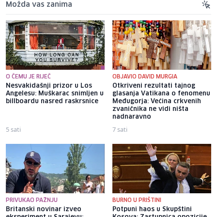
Možda vas zanima
O ČEMU JE RIJEČ
OBJAVIO DAVID MURGIA
Nesvakidašnji prizor u Los
Otkriveni rezultati tajnog
Angelesu: Muškarac snimljen u
glasanja Vatikana o fenomenu
billboardu nasred raskrsnice
Međugorja: Većina crkvenih
zvaničnika ne vidi ništa
nadnaravno
5 sati
7 sati
PRIVUKAO PAŽNJU
BURNO U PRIŠTINI
Britanski novinar izveo
Potpuni haos u Skupštini