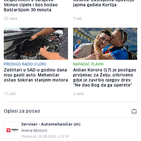
eksperiment u Sarajevu:
Kosova: Zastupnica opozicije
Skinuo cipele i bos hodao
jajima gađala Kurtija
Baščaršijom 30 minuta
22 sata
1 sat
PREDUGO RADIO U LERU
NAPADAČ PLAVIH
Zaštitari u SAD-u godinu dana
Aldian Korora (17) je postigao
nisu gasili auto: Mehaničar
prvijenac za Želju, otkriveno
ostao šokiran stanjem motora
gdje je završio njegov dres:
"Ne dao Bog da ga operete"
11 sati
2 sata
Oglasi za posao
Serviser - Automehaničar (m)
Arena Motors
Prijava do: 20.08.2026. u 23:59