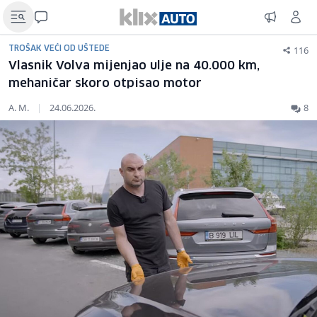
116
TROŠAK VEĆI OD UŠTEDE
Vlasnik Volva mijenjao ulje na 40.000 km,
mehaničar skoro otpisao motor
A. M.
|
24.06.2026.
8