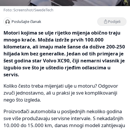
Foto: Screenshot/SwedeTech
Podijeli
Poslušajte članak
Motori kojima se ulje rijetko mijenja obično traju
mnogo kraće. Možda izdrže prvih 100.000
kilometara, ali imaju male šanse da dožive 200-250
hiljada km bez generalke. Jedan od tih primjera je
šest godina star Volvo XC90, čiji nemarni vlasnik je
izgubio sve što je uštedio rjeđim odlascima u
servis.
Koliko često treba mijenjati ulje u motoru? Odgovor
zvuči jednostavno, ali u praksi je sve komplikovaniji
nego što izgleda.
Proizvođači automobila u posljednjih nekoliko godina
sve više produžavaju servisne intervale. S nekadašnjih
10.000 do 15.000 km, danas mnogi modeli zahtijevaju