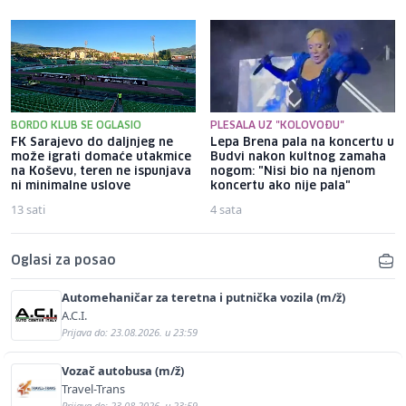
BORDO KLUB SE OGLASIO
PLESALA UZ "KOLOVOĐU"
FK Sarajevo do daljnjeg ne
Lepa Brena pala na koncertu u
može igrati domaće utakmice
Budvi nakon kultnog zamaha
na Koševu, teren ne ispunjava
nogom: "Nisi bio na njenom
ni minimalne uslove
koncertu ako nije pala"
13 sati
4 sata
Oglasi za posao
Automehaničar za teretna i putnička vozila (m/ž)
A.C.I.
Prijava do: 23.08.2026. u 23:59
Vozač autobusa (m/ž)
Travel-Trans
Prijava do: 23.08.2026. u 23:59