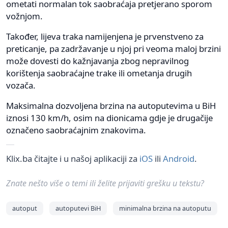
ometati normalan tok saobraćaja pretjerano sporom
vožnjom.
Također, lijeva traka namijenjena je prvenstveno za
preticanje, pa zadržavanje u njoj pri veoma maloj brzini
može dovesti do kažnjavanja zbog nepravilnog
korištenja saobraćajne trake ili ometanja drugih
vozača.
Maksimalna dozvoljena brzina na autoputevima u BiH
iznosi 130 km/h, osim na dionicama gdje je drugačije
označeno saobraćajnim znakovima.
Klix.ba čitajte i u našoj aplikaciji za
iOS
ili
Android
.
Znate nešto više o temi ili želite prijaviti grešku u tekstu?
autoput
autoputevi BiH
minimalna brzina na autoputu