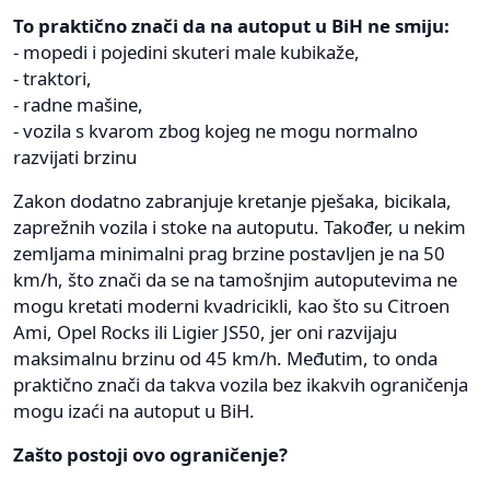
To praktično znači da na autoput u BiH ne smiju:
- mopedi i pojedini skuteri male kubikaže,
- traktori,
- radne mašine,
- vozila s kvarom zbog kojeg ne mogu normalno
razvijati brzinu
Zakon dodatno zabranjuje kretanje pješaka, bicikala,
zaprežnih vozila i stoke na autoputu. Također, u nekim
zemljama minimalni prag brzine postavljen je na 50
km/h, što znači da se na tamošnjim autoputevima ne
mogu kretati moderni kvadricikli, kao što su Citroen
Ami, Opel Rocks ili Ligier JS50, jer oni razvijaju
maksimalnu brzinu od 45 km/h. Međutim, to onda
praktično znači da takva vozila bez ikakvih ograničenja
mogu izaći na autoput u BiH.
Zašto postoji ovo ograničenje?