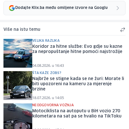
Dodajte Klix.ba među omiljene izvore na Googlu
Više na istu temu
VELIKA RAZLIKA
Koridor za hitne službe: Evo gdje su kazne
za nepropuštanje hitne pomoći najstrožije
04.08.2026. u 16:43
ŠTA KAŽE ZOBS?
Najbrže se stigne kada se ne žuri: Morate li
biti upozoreni na kameru za mjerenje
brzine
18.07.2026. u 14:05
NEODGOVORNA VOŽNJA
Motociklista na autoputu u BiH vozio 270
kilometara na sat pa se hvalio na TikToku