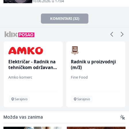
10.06.2026. u 17:04
KOMENTARI (32)
Električar - Radnik na
Radnik u proizvodnji
tehničkom održavanju
(m/ž)
(m/ž)
Amko komerc
Fine Food
Sarajevo
Sarajevo
Možda vas zanima