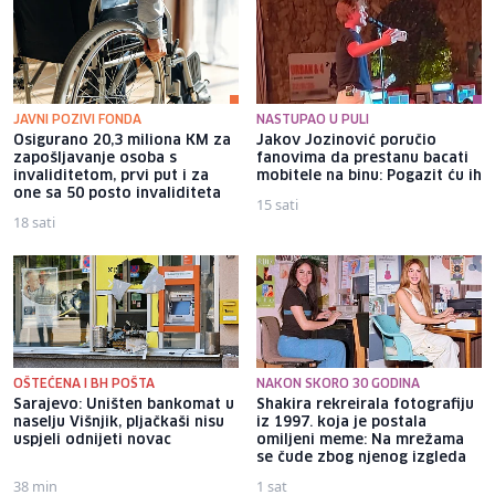
JAVNI POZIVI FONDA
NASTUPAO U PULI
Osigurano 20,3 miliona KM za
Jakov Jozinović poručio
zapošljavanje osoba s
fanovima da prestanu bacati
invaliditetom, prvi put i za
mobitele na binu: Pogazit ću ih
one sa 50 posto invaliditeta
15 sati
18 sati
OŠTEĆENA I BH POŠTA
NAKON SKORO 30 GODINA
Sarajevo: Uništen bankomat u
Shakira rekreirala fotografiju
naselju Višnjik, pljačkaši nisu
iz 1997. koja je postala
uspjeli odnijeti novac
omiljeni meme: Na mrežama
se čude zbog njenog izgleda
38 min
1 sat