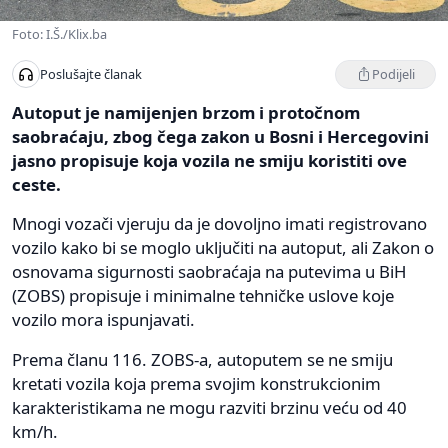
Foto: I.Š./Klix.ba
Podijeli
Poslušajte članak
Autoput je namijenjen brzom i protočnom
saobraćaju, zbog čega zakon u Bosni i Hercegovini
jasno propisuje koja vozila ne smiju koristiti ove
ceste.
Mnogi vozači vjeruju da je dovoljno imati registrovano
vozilo kako bi se moglo uključiti na autoput, ali Zakon o
osnovama sigurnosti saobraćaja na putevima u BiH
(ZOBS) propisuje i minimalne tehničke uslove koje
vozilo mora ispunjavati.
Prema članu 116. ZOBS-a, autoputem se ne smiju
kretati vozila koja prema svojim konstrukcionim
karakteristikama ne mogu razviti brzinu veću od 40
km/h.