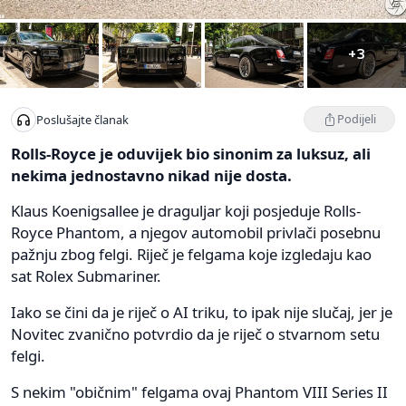
+3
Podijeli
Poslušajte članak
Rolls-Royce je oduvijek bio sinonim za luksuz, ali
nekima jednostavno nikad nije dosta.
Klaus Koenigsallee je draguljar koji posjeduje Rolls-
Royce Phantom, a njegov automobil privlači posebnu
pažnju zbog felgi. Riječ je felgama koje izgledaju kao
sat Rolex Submariner.
Iako se čini da je riječ o AI triku, to ipak nije slučaj, jer je
Novitec zvanično potvrdio da je riječ o stvarnom setu
felgi.
S nekim "običnim" felgama ovaj Phantom VIII Series II