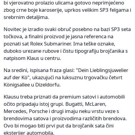
bi vjerovatno prolazio ulicama gotovo neprimjećeno
zbog crne boje karoserije, uprkos velikim SP3 felgama i
srebrnim detaljima.
Novitec je izradio svaki obruč posebno na bazi SP3 seta
točkova, a finalni proizvod je jasna referenca na
poznati sat Rolex Submariner. Ima teške oznake,
duboko urezane rubove i čistu tipografiju brojčanika s
natpisom Klaus u centru.
Na sredini, ispisana fraza glasi: "Dein Lieblingsjuwelier
auf der Kö", ukazujući na luksuznu trgovačku četvrt
Königsallee u Dizeldorfu.
Klausu treba priznati da premium satovi i automobili
očito pripadaju istoj grupi. Bugatti, McLaren,
Mercedes, Porsche i drugi imaju neku vrstu veze s
brendovima satova i proizvodima različitih brendova.
Ovo bi mogao biti prvi put da brojčanik sata čini
eksterijer automobila.