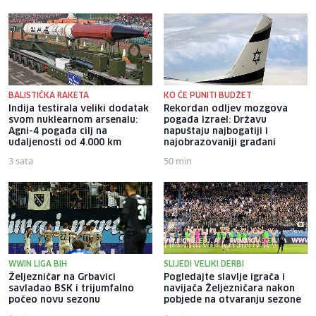
BALISTIČKA RAKETA
KO ĆE PUNITI BUDŽET
Indija testirala veliki dodatak
Rekordan odljev mozgova
svom nuklearnom arsenalu:
pogađa Izrael: Državu
Agni-4 pogađa cilj na
napuštaju najbogatiji i
udaljenosti od 4.000 km
najobrazovaniji građani
3 sata
50 min
WWIN LIGA BIH
SLIJEDI VELIKI DERBI
Željezničar na Grbavici
Pogledajte slavlje igrača i
savladao BSK i trijumfalno
navijača Željezničara nakon
počeo novu sezonu
pobjede na otvaranju sezone