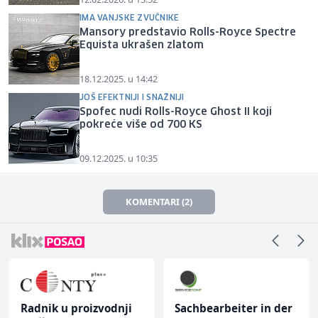
IMA VANJSKE ZVUČNIKE
Mansory predstavio Rolls-Royce Spectre
Equista ukrašen zlatom
18.12.2025. u 14:42
JOŠ EFEKTNIJI I SNAŽNIJI
Spofec nudi Rolls-Royce Ghost II koji
pokreće više od 700 KS
09.12.2025. u 10:35
KOMENTARI (2)
Radnik u proizvodnji
Sachbearbeiter in der