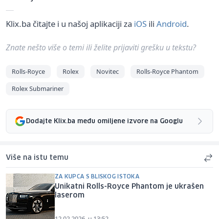
Klix.ba čitajte i u našoj aplikaciji za
iOS
ili
Android
.
Znate nešto više o temi ili želite prijaviti grešku u tekstu?
Rolls-Royce
Rolex
Novitec
Rolls-Royce Phantom
Rolex Submariner
Dodajte Klix.ba među omiljene izvore na Googlu
Više na istu temu
ZA KUPCA S BLISKOG ISTOKA
Unikatni Rolls-Royce Phantom je ukrašen
laserom
12.02.2026. u 13:52