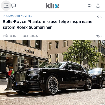
0
PROIZVEO IH NOVITEC
Rolls-Royce Phantom krase felge inspirisane
satom Rolex Submariner
Piše: D. B.
|
28.11.2025.
2