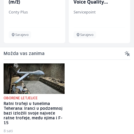
(m/ž)
Voice Quality
Management (m/w)
Conty Plus
Servicepoint
Sarajevo
Sarajevo
Možda vas zanima
OBORENE LETJELICE
Ratni trofeji u tunelima
Novi nameti "otjerali" goste iz
Teherana: Iranci u podzemnoj
Neuma, turističke agencije
bazi izložili svoje najveće
otkazale izlete: "Žao nam je,
ratne trofeje, među njima i F-
ali izuzeća nema"
15
8 sati
6 sati