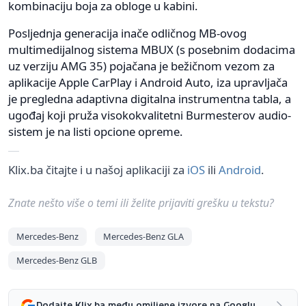
kombinaciju boja za obloge u kabini.
Posljednja generacija inače odličnog MB-ovog
multimedijalnog sistema MBUX (s posebnim dodacima
uz verziju AMG 35) pojačana je bežičnom vezom za
aplikacije Apple CarPlay i Android Auto, iza upravljača
je pregledna adaptivna digitalna instrumentna tabla, a
ugođaj koji pruža visokokvalitetni Burmesterov audio-
sistem je na listi opcione opreme.
Klix.ba čitajte i u našoj aplikaciji za
iOS
ili
Android
.
Znate nešto više o temi ili želite prijaviti grešku u tekstu?
Mercedes-Benz
Mercedes-Benz GLA
Mercedes-Benz GLB