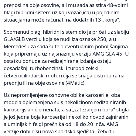
prenosi na obje osovine, ali mu sada asistira 48-voltni
blagi hibridni sistem uz koji vozač(ica) u pojedinim
situacijama može računati na dodatnih 13 „konja“.
Spomenuti blagi hibridni sistem dio je priče i uz slabiju
GLA/GLB verziju koja se nudi iza oznake 250, a u
Mercedesu za sada šute o eventualnim poboljšanjima
koja pripremaju uz najsnažniju verziju AMG GLA 45. U
ostatku ponude za redizajnirana izdanja ostaju
dosadašnji turbobenzinski i turbodizelski
četverocilindarski motori čija se snaga distribuira na
prednju ili na obje osovine (4Matic).
Uz nepromijenjene osnovne oblike karoserije, oba
modela oplemenjena su s nekolicinom redizajniranih
karoserijskih elemenata, a sa „zatezanjem bora“ stigla
je još jedna boja karoserije i nekoliko novodizajniranih
aluminijskih felgi prečnika od 18 do 20 inča. AMG
verzije dobile su nova sportska sjedišta i četvrtu