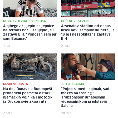
NOVA ZVIJEZDA JUVENTUSA
UOČI NOVE SEZONE
Alajbegović lijepio naljepnice
Arsenalov stadion od danas
na termos bocu, zalijepio je i
krasi novi šampionski detalj, a
zastavu BiH: "Ponosan sam jer
tu je i nezaobilazna zastava
sam Bosanac"
BiH
1 sat
2 sata
NIZAK VODOSTAJ
JEO JE I SARMU
Na dnu Dunava u Budimpešti
"Pojeo si med i kajmak, sad
pronađeni posmrtni ostaci
možeš na trening":
njemačkih vojnika i motocikl
Trabzonspor urnebesnim
iz Drugog svjetskog rata
videosnimkom predstavio
Salaha
2 sata
20 min