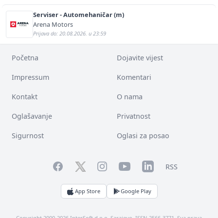
Serviser - Automehaničar (m)
Arena Motors
Prijava do: 20.08.2026. u 23:59
Početna
Dojavite vijest
Impressum
Komentari
Kontakt
O nama
Oglašavanje
Privatnost
Sigurnost
Oglasi za posao
Facebook
YouTube
LinkedIn
Twitter
Instagram
RSS
App Store
Google Play
Copyright 2000-2026 InterSoft d.o.o. Sarajevo. ISSN 2566-3771. Sva prava