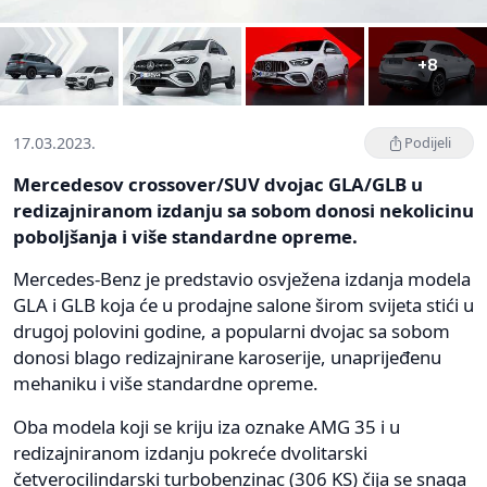
+8
17.03.2023.
Podijeli
Mercedesov crossover/SUV dvojac GLA/GLB u
redizajniranom izdanju sa sobom donosi nekolicinu
poboljšanja i više standardne opreme.
Mercedes-Benz je predstavio osvježena izdanja modela
GLA i GLB koja će u prodajne salone širom svijeta stići u
drugoj polovini godine, a popularni dvojac sa sobom
donosi blago redizajnirane karoserije, unaprijeđenu
mehaniku i više standardne opreme.
Oba modela koji se kriju iza oznake AMG 35 i u
redizajniranom izdanju pokreće dvolitarski
četverocilindarski turbobenzinac (306 KS) čija se snaga