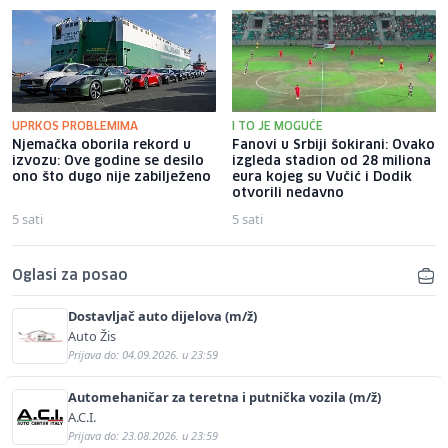
UPRKOS PROBLEMIMA
I TO JE MOGUĆE
Njemačka oborila rekord u
Fanovi u Srbiji šokirani: Ovako
izvozu: Ove godine se desilo
izgleda stadion od 28 miliona
ono što dugo nije zabilježeno
eura kojeg su Vučić i Dodik
otvorili nedavno
5 sati
5 sati
Oglasi za posao
Dostavljač auto dijelova (m/ž)
Auto Žis
Prijava do: 04.09.2026. u 23:59
Automehaničar za teretna i putnička vozila (m/ž)
A.C.I.
Prijava do: 23.08.2026. u 23:59