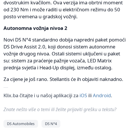
dvostrukim kvačilom. Ova verzija ima obrtni moment
od 230 Nm i može raditi u električnom režimu do 50
posto vremena u gradskoj vožnji.
Autonomna vožnja nivoa 2
Novi DS N°4 standardno dobija napredni paket pomoći
DS Drive Assist 2.0, koji donosi sistem autonomne
vožnje drugog nivoa. Ostali sistemi uključeni u paket
su: sistem za praćenje pažnje vozača, LED Matrix
prednja svjetla i Head-Up displej, između ostalog.
Za cijene je još rano. Stellantis će ih objaviti naknadno.
Klix.ba čitajte i u našoj aplikaciji za
iOS
ili
Android
.
Znate nešto više o temi ili želite prijaviti grešku u tekstu?
DS Automobiles
DS N°4