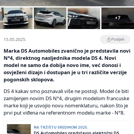
+7
15.05.2025.
Podijeli
Marka DS Automobiles zvanično je predstavila novi
N°4, direktnog nasljednika modela DS 4. Novi
model ne samo da dobija novo ime, već donosi i
osvježeni dizajn i dostupan je u tri različite verzije
pogonskih sklopova.
DS 4 kakav smo poznavali više ne postoji. Model će biti
zamijenjen novim DS N°4, drugim modelom francuske
marke koji je usvojio novu nomenklaturu, nakon što je
prvi put viđena na referentnom modelu marke - N°8.
NA TRŽIŠTU SREDINOM 2025.
DS Automobiles predstavio električni DS