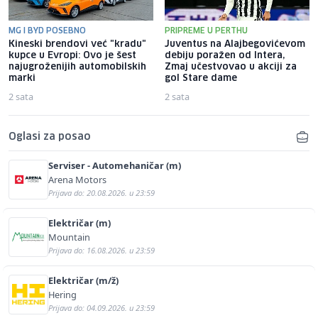
MG I BYD POSEBNO
PRIPREME U PERTHU
Kineski brendovi već "kradu"
Juventus na Alajbegovićevom
kupce u Evropi: Ovo je šest
debiju poražen od Intera,
najugroženijih automobilskih
Zmaj učestvovao u akciji za
marki
gol Stare dame
2 sata
2 sata
Oglasi za posao
Serviser - Automehaničar (m)
Arena Motors
Prijava do: 20.08.2026. u 23:59
Električar (m)
Mountain
Prijava do: 16.08.2026. u 23:59
Električar (m/ž)
Hering
Prijava do: 04.09.2026. u 23:59