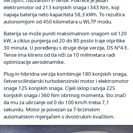
verzijom, nazvanom E-Tense. Pokreće je jedan
elektromotor od 213 konjskih snaga i 343 Nm, koji
napaja baterija neto kapaciteta 58,3 kWh. To rezultira
autonomijom od 450 kilometara u WLTP modu.
Baterija se može puniti maksimalnom snagom od 120
kW, a ciklus punjenja od 20 do 80 posto traje otprilike
30 minuta. U poređenju s druge dvije verzije, DS N°4 E-
Tense ima klirens od tla niži za 10 milimetara radi
optimizacije aerodinamike.
Plug-in hibridna verzija kombinuje 180 konjskih snaga,
četverocilindarski turbobenzinski motor i elektromotor
snage 125 konjskih snaga. Cijeli sklop razvija 225
konjskih snaga i 360 Nm obrtnog momenta, što znači
da mu za ubrzanje od 0 do 100 km/h treba 7,1
sekundu. Motor je povezan sa 7-brzinskim
automatskim mjenjačem s dvostrukim kvačilom.