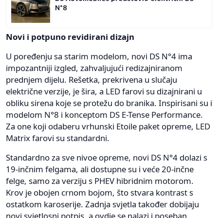
N°8
Novi i potpuno revidirani dizajn
U poređenju sa starim modelom, novi DS N°4 ima
impozantniji izgled, zahvaljujući redizajniranom
prednjem dijelu. Rešetka, prekrivena u slučaju
električne verzije, je šira, a LED farovi su dizajnirani u
obliku sirena koje se protežu do branika. Inspirisani su i
modelom N°8 i konceptom DS E-Tense Performance.
Za one koji odaberu vrhunski Etoile paket opreme, LED
Matrix farovi su standardni.
Standardno za sve nivoe opreme, novi DS N°4 dolazi s
19-inčnim felgama, ali dostupne su i veće 20-inčne
felge, samo za verziju s PHEV hibridnim motorom.
Krov je obojen crnom bojom, što stvara kontrast s
ostatkom karoserije. Zadnja svjetla također dobijaju
novi svjetlosni potpis, a ovdje se nalazi i poseban