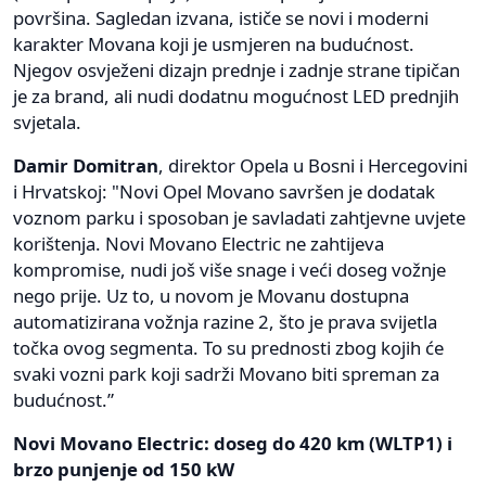
površina. Sagledan izvana, ističe se novi i moderni
karakter Movana koji je usmjeren na budućnost.
Njegov osvježeni dizajn prednje i zadnje strane tipičan
je za brand, ali nudi dodatnu mogućnost LED prednjih
svjetala.
Damir Domitran
, direktor Opela u Bosni i Hercegovini
i Hrvatskoj: "Novi Opel Movano savršen je dodatak
voznom parku i sposoban je savladati zahtjevne uvjete
korištenja. Novi Movano Electric ne zahtijeva
kompromise, nudi još više snage i veći doseg vožnje
nego prije. Uz to, u novom je Movanu dostupna
automatizirana vožnja razine 2, što je prava svijetla
točka ovog segmenta. To su prednosti zbog kojih će
svaki vozni park koji sadrži Movano biti spreman za
budućnost.”
Novi Movano Electric: doseg do 420 km (WLTP1) i
brzo punjenje od 150 kW