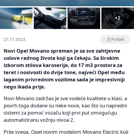
+2
27.11.2023.
Podijeli
Novi Opel Movano spreman je za sve zahtjevne
uslove radnog života koji ga čekaju. Sa širokim
izborom stilova karoserije, do 17 m3 prostora za
teret i nosivosti do dvije tone, najveći Opel među
laganim privrednim vozilima sada je impresivniji
nego ikada prije.
Novi Movano zadržao je sve vodeće kvalitete u klasi, a
povrh toga dodane su neke nove, kao što su napredni
sistemi za pomoć vozaču koji prvi put omogućuju
automatiziranu vožnju nivoa 2.
Prije svega, Opel novim modelom Movano Electric koji