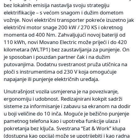
bez lokalnih emisija nastavlja svoju strategiju
elektrifikacije – s većom snagom i dužim dometom
vožnje. Novi električni transporter pokreće izuzetno jak
električni motor snage 200 kW / 270 KS i okretnog
momenta od 400 Nm. Zahvaljujući novoj bateriji od
110 kWh, novi Movano Electric može prijeći i do 420
kilometara (WLTP1) bez zaustavljanja za punjenje. On
je sposoban i pouzdan partner čak i na dužim
putovanjima. Dodatnu svestranost pruža utičnica na
ploči s instrumentima od 230 V koja omogućuje
napajanje ili punjenje električnih uređaja.
Unutrašnjost vozila usmjerena je na povezivanje,
ergonomiju i udobnost. Redizajnirani kokpit sadrži
sisteme za informisanje i zabavu sa ekranom na dodir
u boji veličine do 10 inča. Moguće je bežično punjenje
pametnog telefona kao i upotreba funkcije ulaza i
pokretanja bez ključa. Svestrana “Eat & Work” klupa
(dostupna kao opcija) može se upotrijebiti i kao radna