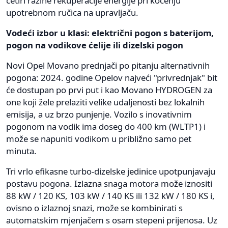
četiri razine rekuperacije energije pri kočenju
upotrebnom ručica na upravljaču.
Vodeći izbor u klasi: električni pogon s baterijom,
pogon na vodikove ćelije ili dizelski pogon
Novi Opel Movano prednjači po pitanju alternativnih
pogona: 2024. godine Opelov najveći "privrednjak" bit
će dostupan po prvi put i kao Movano HYDROGEN za
one koji žele prelaziti velike udaljenosti bez lokalnih
emisija, a uz brzo punjenje. Vozilo s inovativnim
pogonom na vodik ima doseg do 400 km (WLTP1) i
može se napuniti vodikom u približno samo pet
minuta.
Tri vrlo efikasne turbo-dizelske jedinice upotpunjavaju
postavu pogona. Izlazna snaga motora može iznositi
88 kW / 120 KS, 103 kW / 140 KS ili 132 kW / 180 KS i,
ovisno o izlaznoj snazi, može se kombinirati s
automatskim mjenjačem s osam stepeni prijenosa. Uz