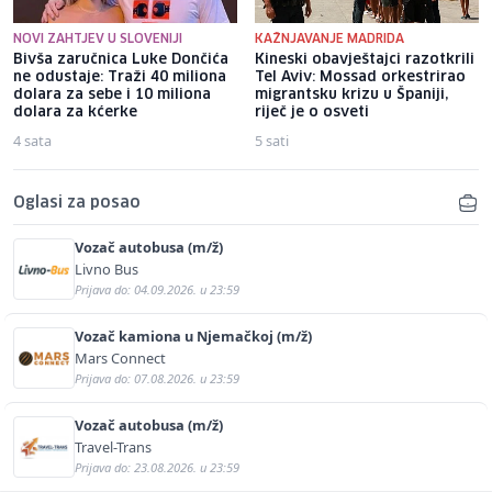
NOVI ZAHTJEV U SLOVENIJI
KAŽNJAVANJE MADRIDA
Bivša zaručnica Luke Dončića
Kineski obavještajci razotkrili
ne odustaje: Traži 40 miliona
Tel Aviv: Mossad orkestrirao
dolara za sebe i 10 miliona
migrantsku krizu u Španiji,
dolara za kćerke
riječ je o osveti
4 sata
5 sati
Oglasi za posao
Vozač autobusa (m/ž)
Livno Bus
Prijava do: 04.09.2026. u 23:59
Vozač kamiona u Njemačkoj (m/ž)
Mars Connect
Prijava do: 07.08.2026. u 23:59
Vozač autobusa (m/ž)
Travel-Trans
Prijava do: 23.08.2026. u 23:59