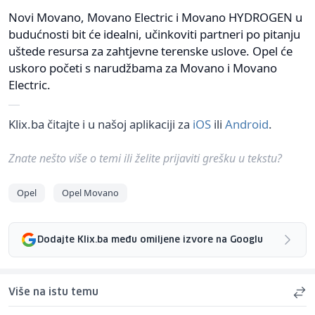
Novi Movano, Movano Electric i Movano HYDROGEN u
budućnosti bit će idealni, učinkoviti partneri po pitanju
uštede resursa za zahtjevne terenske uslove. Opel će
uskoro početi s narudžbama za Movano i Movano
Electric.
Klix.ba čitajte i u našoj aplikaciji za
iOS
ili
Android
.
Znate nešto više o temi ili želite prijaviti grešku u tekstu?
Opel
Opel Movano
Dodajte Klix.ba među omiljene izvore na Googlu
Više na istu temu