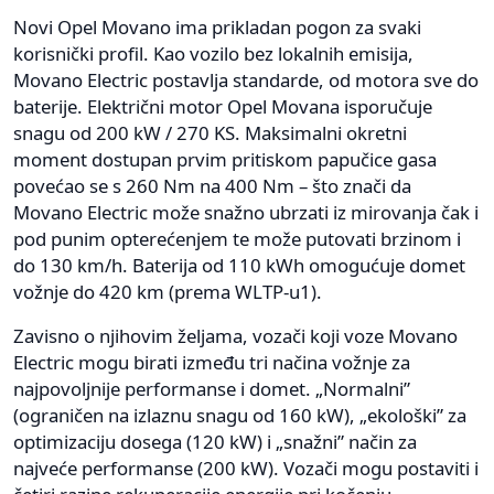
Novi Opel Movano ima prikladan pogon za svaki
korisnički profil. Kao vozilo bez lokalnih emisija,
Movano Electric postavlja standarde, od motora sve do
baterije. Električni motor Opel Movana isporučuje
snagu od 200 kW / 270 KS. Maksimalni okretni
moment dostupan prvim pritiskom papučice gasa
povećao se s 260 Nm na 400 Nm – što znači da
Movano Electric može snažno ubrzati iz mirovanja čak i
pod punim opterećenjem te može putovati brzinom i
do 130 km/h. Baterija od 110 kWh omogućuje domet
vožnje do 420 km (prema WLTP-u1).
Zavisno o njihovim željama, vozači koji voze Movano
Electric mogu birati između tri načina vožnje za
najpovoljnije performanse i domet. „Normalni”
(ograničen na izlaznu snagu od 160 kW), „ekološki” za
optimizaciju dosega (120 kW) i „snažni” način za
najveće performanse (200 kW). Vozači mogu postaviti i