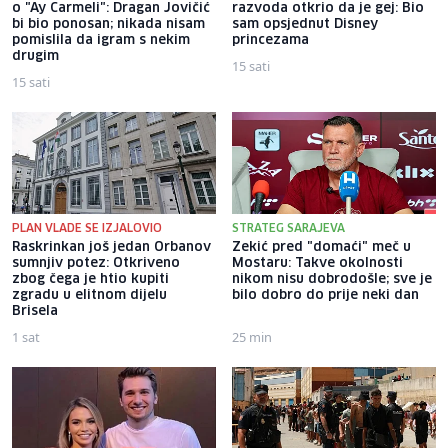
o "Ay Carmeli": Dragan Jovičić
razvoda otkrio da je gej: Bio
bi bio ponosan; nikada nisam
sam opsjednut Disney
pomislila da igram s nekim
princezama
drugim
15 sati
15 sati
PLAN VLADE SE IZJALOVIO
STRATEG SARAJEVA
Raskrinkan još jedan Orbanov
Zekić pred "domaći" meč u
sumnjiv potez: Otkriveno
Mostaru: Takve okolnosti
zbog čega je htio kupiti
nikom nisu dobrodošle; sve je
zgradu u elitnom dijelu
bilo dobro do prije neki dan
Brisela
1 sat
25 min