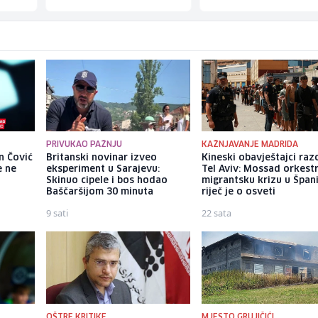
PRIVUKAO PAŽNJU
KAŽNJAVANJE MADRIDA
n Čović
Britanski novinar izveo
Kineski obavještajci razo
e ne
eksperiment u Sarajevu:
Tel Aviv: Mossad orkest
Skinuo cipele i bos hodao
migrantsku krizu u Španij
Baščaršijom 30 minuta
riječ je o osveti
9 sati
22 sata
OŠTRE KRITIKE
MJESTO GRUJIČIĆI