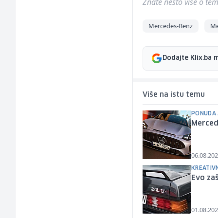
Znate nešto više o temi 
Mercedes-Benz
Me
Dodajte Klix.ba 
Više na istu temu
PONUDA 
Merced
06.08.202
KREATIVN
Evo zaš
01.08.202