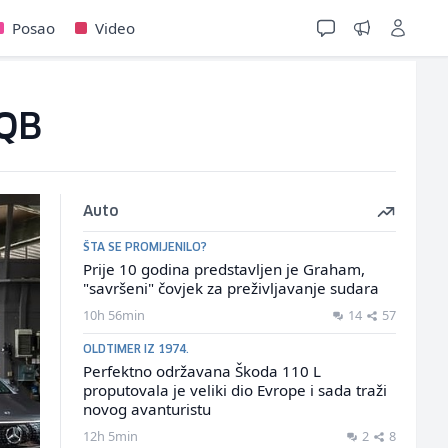
Posao
Video
EQB
Auto
ŠTA SE PROMIJENILO?
Prije 10 godina predstavljen je Graham,
"savršeni" čovjek za preživljavanje sudara
10h 56min
14
57
OLDTIMER IZ 1974.
Perfektno održavana Škoda 110 L
proputovala je veliki dio Evrope i sada traži
novog avanturistu
12h 5min
2
8