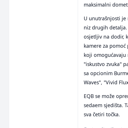
maksimalni domet 
U unutrašnjosti je
niz drugih detalja
osjetljiv na dodir,
kamere za pomoć pr
koji omogućavaju r
"iskustvo zvuka" p
sa opcionim Burme
Waves", "Vivid Flu
EQB se može opremi
sedaem sjedišta. T
sva četiri točka.