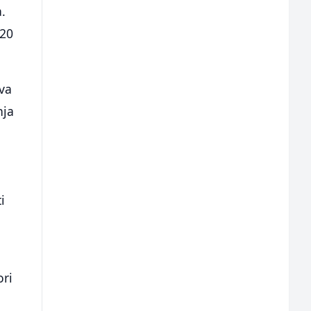
a.
 20
ova
nja
i
a
ori