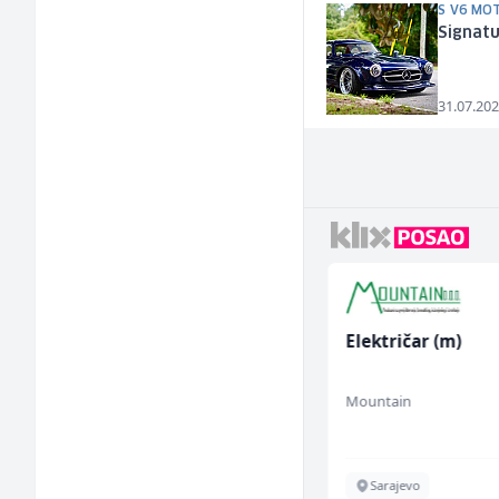
S V6 MO
Signatu
31.07.202
Mitarbeiter:in im
Električar (m)
Kundenservice &
Support (m/w/d)
Embers Call Center & Marketing
Mountain
Više lokacija
Sarajevo