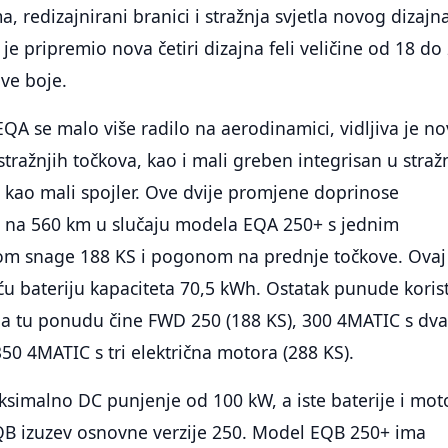
, redizajnirani branici i stražnja svjetla novog dizajn
je pripremio nova četiri dizajna feli veličine od 18 do
ove boje.
QA se malo više radilo na aerodinamici, vidljiva je n
stražnjih točkova, kao i mali greben integrisan u straž
uje kao mali spojler. Ove dvije promjene doprinose
na 560 km u slučaju modela EQA 250+ s jednim
om snage 188 KS i pogonom na prednje točkove. Ovaj
u bateriju kapaciteta 70,5 kWh. Ostatak punude korist
, a tu ponudu čine FWD 250 (188 KS), 300 4MATIC s dv
350 4MATIC s tri električna motora (288 KS).
simalno DC punjenje od 100 kW, a iste baterije i mot
EQB izuzev osnovne verzije 250. Model EQB 250+ ima