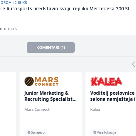
TOROM I 218 KS
re Autosports predstavio svoju repliku Mercedesa 300 SL
6. u 10:15
KOMENTARI (1)
Junior Marketing &
Voditelj poslovnice
Recruiting Specialist
salona namještaja 
(m/ž)
ž)
Mars Connect
Kalea
Sarajevo
Više lokacija