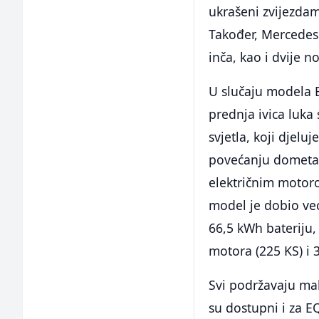
ukrašeni zvijezdama
Također, Mercedes 
inča, kao i dvije n
U slučaju modela E
prednja ivica luka 
svjetla, koji djel
povećanju dometa 
električnim motor
model je dobio već
66,5 kWh bateriju
motora (225 KS) i 
Svi podržavaju mak
su dostupni i za 