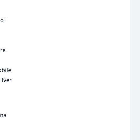
o i
ore
obile
ilver
 na