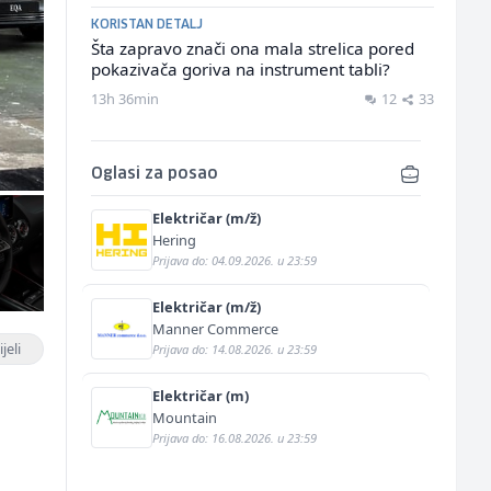
KORISTAN DETALJ
Šta zapravo znači ona mala strelica pored
pokazivača goriva na instrument tabli?
13h 36min
12
33
Oglasi za posao
Električar (m/ž)
Hering
Prijava do: 04.09.2026. u 23:59
Električar (m/ž)
Manner Commerce
jeli
Prijava do: 14.08.2026. u 23:59
Električar (m)
Mountain
Prijava do: 16.08.2026. u 23:59