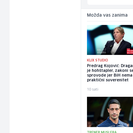
Možda vas zanima
KLIX STUDIO
Predrag Kojović: Draga
je hohštapler, zakoni s
sprovode jer BiH nema
praktični suverenitet
10 sati
TRENER MUSLERA