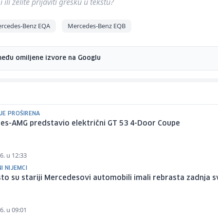
ili želite prijaviti grešku u tekstu?
rcedes-Benz EQA
Mercedes-Benz EQB
među omiljene izvore na Googlu
JE PROŠIRENA
es-AMG predstavio električni GT 53 4-Door Coupe
6. u 12:33
I NIJEMCI
to su stariji Mercedesovi automobili imali rebrasta zadnja s
6. u 09:01