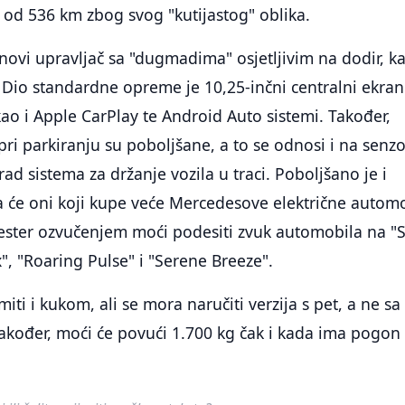
od 536 km zbog svog "kutijastog" oblika.
 novi upravljač sa "dugmadima" osjetljivim na dodir, ka
. Dio standardne opreme je 10,25-inčni centralni ekran
 kao i Apple CarPlay te Android Auto sistemi. Također,
i parkiranju su poboljšane, a to se odnosi i na senz
ad sistema za držanje vozila u traci. Poboljšano je i
a će oni koji kupe veće Mercedesove električne autom
ster ozvučenjem moći podesiti zvuk automobila na "S
x", "Roaring Pulse" i "Serene Breeze".
ti i kukom, ali se mora naručiti verzija s pet, a ne sa
akođer, moći će povući 1.700 kg čak i kada ima pogon