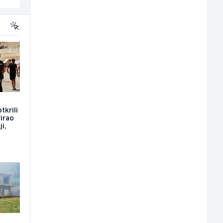
tkrili
rirao
i,