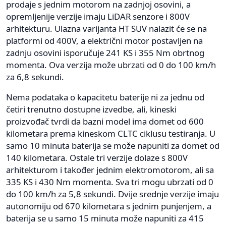
prodaje s jednim motorom na zadnjoj osovini, a
opremljenije verzije imaju LiDAR senzore i 800V
arhitekturu. Ulazna varijanta HT SUV nalazit će se na
platformi od 400V, a električni motor postavljen na
zadnju osovini isporučuje 241 KS i 355 Nm obrtnog
momenta. Ova verzija može ubrzati od 0 do 100 km/h
za 6,8 sekundi.
Nema podataka o kapacitetu baterije ni za jednu od
četiri trenutno dostupne izvedbe, ali, kineski
proizvođač tvrdi da bazni model ima domet od 600
kilometara prema kineskom CLTC ciklusu testiranja. U
samo 10 minuta baterija se može napuniti za domet od
140 kilometara. Ostale tri verzije dolaze s 800V
arhitekturom i također jednim elektromotorom, ali sa
335 KS i 430 Nm momenta. Sva tri mogu ubrzati od 0
do 100 km/h za 5,8 sekundi. Dvije srednje verzije imaju
autonomiju od 670 kilometara s jednim punjenjem, a
baterija se u samo 15 minuta može napuniti za 415