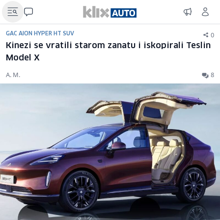
0
GAC AION HYPER HT SUV
Kinezi se vratili starom zanatu i iskopirali Teslin
Model X
A. M.
8