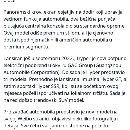
ploče.
Panoramski krov, ekran osjetljiv na dodir koji upravlja
većinom funkcija automobila, dva bežična punjača i
plutajuća centralna konzola dio su standardne opreme.
Ovaj model odiše premium stilom, ali je cjenovno
dosta ispod njemačkih ili američkih automobila u
premium segmentu.
Lansiran još u septembru 2022., Hyper je novi potpuno
električni podbrend u okviru GAC Group (Guangzhou
Automobile Corporation). Do sada je Hyper predstavio
tri modela. Prethodno je lansirana limuzina Hyper GT, a
zatim sportski Hyper SSR, koji su se početkom ovog
mjeseca počeli isporučivati na lokalnom tržištu. Sada je
na red došao trendovski SUV model.
Proizvođač automobila predstavio je novi model na
svojoj Weibo stranici, objavivši nekoliko fotografija i
detalja. Sve četiri varijante dostupne na početku