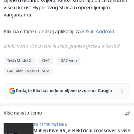
cijene u ostatku svijeta, Kinezi smatraju da će cijena ići
više u korist Hyperovog SUV-a u opremljenijim
varijantama.
Klix.ba čitajte i u našoj aplikaciji za
iOS
ili
Android
.
Znate nešto više o temi ili želite prijaviti grešku u tekstu?
Tesla Model X
GAC
GAC Aion
GAC Aion Hyper HT SUV
Dodajte Klix.ba među omiljene izvore na Googlu
Više na istu temu
ZA ČETIRI PUTNIKA
Mullen Five RS je električni crossover s više