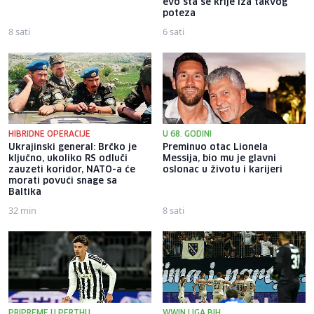
evo šta se krije iza takvog
poteza
8 sati
6 sati
HIBRIDNE OPERACIJE
U 68. GODINI
Ukrajinski general: Brčko je
Preminuo otac Lionela
ključno, ukoliko RS odluči
Messija, bio mu je glavni
zauzeti koridor, NATO-a će
oslonac u životu i karijeri
morati povući snage sa
Baltika
32 min
8 sati
PRIPREME U PERTHU
WWIN LIGA BIH