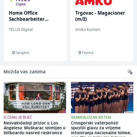
Home Office
Trgovac - Magacioner
Sachbearbeiter
(m/ž)
(m/w/d) für einen
TELUS Digital
Amko komerc
bekannten deutschen
Energieversorger
Sarajevo
Fojnica
Možda vas zanima
O ČEMU JE RIJEČ
SKANDALOZAN SISTEM
Nesvakidašnji prizor u Los
Crnogorski vaterpolisti
Angelesu: Muškarac snimljen u
spustili glavu za vrijeme
billboardu nasred raskrsnice
intoniranja nacionalne himne,