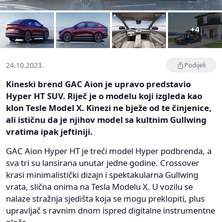
+4
24.10.2023.
Podijeli
Kineski brend GAC Aion je upravo predstavio
Hyper HT SUV. Riječ je o modelu koji izgleda kao
klon Tesle Model X. Kinezi ne bježe od te činjenice,
ali ističnu da je njihov model sa kultnim Gullwing
vratima ipak jeftiniji.
GAC Aion Hyper HT je treći model Hyper podbrenda, a
sva tri su lansirana unutar jedne godine. Crossover
krasi minimalistički dizajn i spektakularna Gullwing
vrata, slična onima na Tesla Modelu X. U vozilu se
nalaze stražnja sjedišta koja se mogu preklopiti, plus
upravljač s ravnim dnom ispred digitalne instrumentne