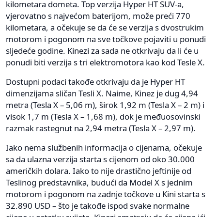
kilometara dometa. Top verzija Hyper HT SUV-a,
vjerovatno s najvećom baterijom, može preći 770
kilometara, a očekuje se da će se verzija s dvostrukim
motorom i pogonom na sve točkove pojaviti u ponudi
sljedeće godine. Kinezi za sada ne otkrivaju da li će u
ponudi biti verzija s tri elektromotora kao kod Tesle X.
Dostupni podaci takođe otkrivaju da je Hyper HT
dimenzijama sličan Tesli X. Naime, Kinez je dug 4,94
metra (Tesla X – 5,06 m), širok 1,92 m (Tesla X – 2 m) i
visok 1,7 m (Tesla X – 1,68 m), dok je međuosovinski
razmak rastegnut na 2,94 metra (Tesla X – 2,97 m).
Iako nema službenih informacija o cijenama, očekuje
sa da ulazna verzija starta s cijenom od oko 30.000
američkih dolara. Iako to nije drastično jeftinije od
Teslinog predstavnika, budući da Model X s jednim
motorom i pogonom na zadnje točkove u Kini starta s
32.890 USD – što je takođe ispod svake normalne