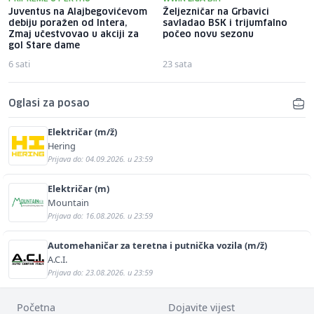
Juventus na Alajbegovićevom
Željezničar na Grbavici
debiju poražen od Intera,
savladao BSK i trijumfalno
Zmaj učestvovao u akciji za
počeo novu sezonu
gol Stare dame
6 sati
23 sata
Oglasi za posao
Električar (m/ž)
Hering
Prijava do: 04.09.2026. u 23:59
Električar (m)
Mountain
Prijava do: 16.08.2026. u 23:59
Automehaničar za teretna i putnička vozila (m/ž)
A.C.I.
Prijava do: 23.08.2026. u 23:59
Početna
Dojavite vijest