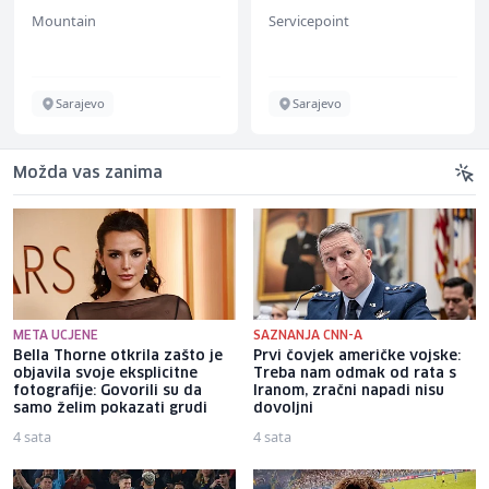
Management (m/w)
Mountain
Servicepoint
Sarajevo
Sarajevo
Možda vas zanima
META UCJENE
SAZNANJA CNN-A
Bella Thorne otkrila zašto je
Prvi čovjek američke vojske:
objavila svoje eksplicitne
Treba nam odmak od rata s
fotografije: Govorili su da
Iranom, zračni napadi nisu
samo želim pokazati grudi
dovoljni
4 sata
4 sata