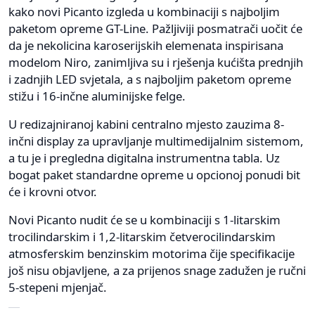
kako novi Picanto izgleda u kombinaciji s najboljim
paketom opreme GT-Line. Pažljiviji posmatrači uočit će
da je nekolicina karoserijskih elemenata inspirisana
modelom Niro, zanimljiva su i rješenja kućišta prednjih
i zadnjih LED svjetala, a s najboljim paketom opreme
stižu i 16-inčne aluminijske felge.
U redizajniranoj kabini centralno mjesto zauzima 8-
inčni display za upravljanje multimedijalnim sistemom,
a tu je i pregledna digitalna instrumentna tabla. Uz
bogat paket standardne opreme u opcionoj ponudi bit
će i krovni otvor.
Novi Picanto nudit će se u kombinaciji s 1-litarskim
trocilindarskim i 1,2-litarskim četverocilindarskim
atmosferskim benzinskim motorima čije specifikacije
još nisu objavljene, a za prijenos snage zadužen je ručni
5-stepeni mjenjač.