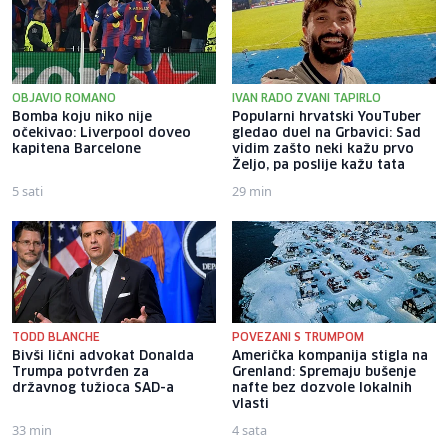
OBJAVIO ROMANO
IVAN RADO ZVANI TAPIRLO
Bomba koju niko nije
Popularni hrvatski YouTuber
očekivao: Liverpool doveo
gledao duel na Grbavici: Sad
kapitena Barcelone
vidim zašto neki kažu prvo
Željo, pa poslije kažu tata
5 sati
29 min
TODD BLANCHE
POVEZANI S TRUMPOM
Bivši lični advokat Donalda
Američka kompanija stigla na
Trumpa potvrđen za
Grenland: Spremaju bušenje
državnog tužioca SAD-a
nafte bez dozvole lokalnih
vlasti
33 min
4 sata