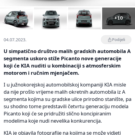
+10
04.07.2023.
Podijeli
U simpatično društvo malih gradskih automobila A
segmenta uskoro stiže Picanto nove generacije
koji će KIA nuditi u kombinaciji s atmosferskim
motorom i ručnim mjenjačem.
I u južnokorejskoj automobilskoj kompaniji KIA misle
da nije prošlo vrijeme malih okretnih automobila iz A
segmenta kojima su gradske ulice prirodno stanište, pa
su shodno tome predstavili četvrtu generaciju modela
Picanto koji će se pridružiti slično koncipiranim
modelima koje nudi nevelika konkurencija.
KIA je objavila fotografije na kojima se može vidjeti