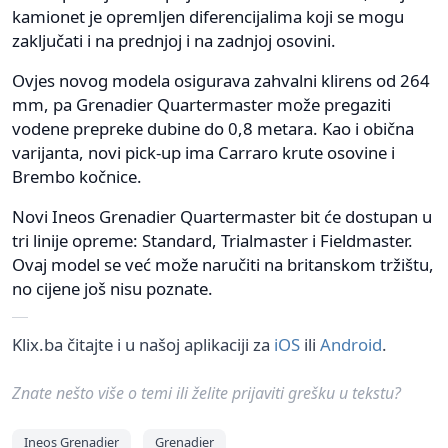
kamionet je opremljen diferencijalima koji se mogu
zaključati i na prednjoj i na zadnjoj osovini.
Ovjes novog modela osigurava zahvalni klirens od 264
mm, pa Grenadier Quartermaster može pregaziti
vodene prepreke dubine do 0,8 metara. Kao i obična
varijanta, novi pick-up ima Carraro krute osovine i
Brembo kočnice.
Novi Ineos Grenadier Quartermaster bit će dostupan u
tri linije opreme: Standard, Trialmaster i Fieldmaster.
Ovaj model se već može naručiti na britanskom tržištu,
no cijene još nisu poznate.
Klix.ba čitajte i u našoj aplikaciji za
iOS
ili
Android
.
Znate nešto više o temi ili želite prijaviti grešku u tekstu?
Ineos Grenadier
Grenadier