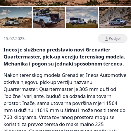
15.07.2023.
Podijeli
Ineos je službeno predstavio novi Grenadier
Quartermaster, pick-up verziju terenskog modela.
Mehanika i pogon su jednaki sposobnom terencu.
Nakon terenskog modela Grenadier, Ineos Automotive
otkriva njegovu pick-up verziju nazvanu
Quartermaster. Quartermaster je 305 mm duži od
''obične'' varijante, budući da odzada ima tovarni
prostor. Inače, sama utovarna površina mjeri 1564
mm u dužinu i 1619 mm u širinu i može nositi teret do
760 kilograma. Vrata tovranog prostora mogu se
koristiti za prevoz tereta do maksimalno 225