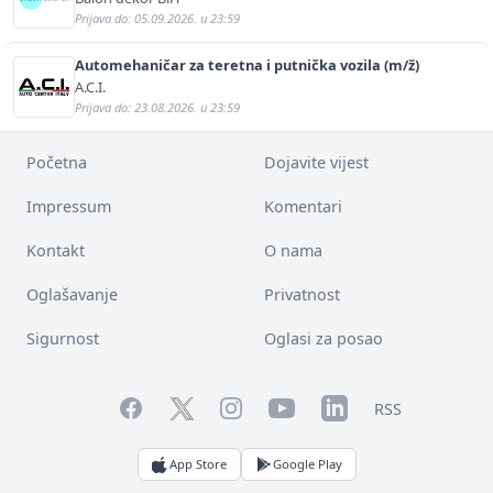
Prijava do: 05.09.2026. u 23:59
Automehaničar za teretna i putnička vozila (m/ž)
A.C.I.
Prijava do: 23.08.2026. u 23:59
Početna
Dojavite vijest
Impressum
Komentari
Kontakt
O nama
Oglašavanje
Privatnost
Sigurnost
Oglasi za posao
Facebook
YouTube
LinkedIn
Twitter
Instagram
RSS
App Store
Google Play