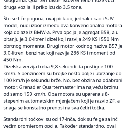
kilograma. Quartermaster istovremeno može vući
druga vozila ili prikolicu do 3,5 tone.
Što se tiče pogona, ovaj pick-up, jednako kao i SUV
model, nudi izbor između dva konvencionalna motora
koja dolaze iz BMW-a. Prva opcija je agregat B58, a u
pitanju je 3,0-litreni dizel koji razvija 249 KS i 550 Nm
obrtnog momenta. Drugi motor kodnog naziva B57 je
3,0-litreni benzinac koji razvija 286 KS i moment od
450 Nm.
Dizelska verzija treba 9,8 sekundi da postigne 100
km/h. S benzincem su brojke nešto bolje i ubrzanje do
100 km/h je sekundu brže. No, bez obzira na odabrani
motor, Grenadier Quartermaster ima najveću brzinu
od samo 159 km/h. Oba motora su uparena s 8-
stepenim automatskim mjenjačem koji je razvio ZF, a
snaga se konstatno prenosi na sva četiri točka.
Standardni točkovi su od 17-inča, dok su felge sa inč
većim promjerom opcija. Također standardno, ovaj