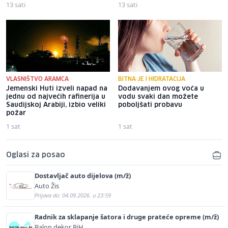
13 sati
13 sati
VLASNIŠTVO ARAMCA
BITNA JE I HIDRATACIJA
Jemenski Huti izveli napad na
Dodavanjem ovog voća u
jednu od najvećih rafinerija u
vodu svaki dan možete
Saudijskoj Arabiji, izbio veliki
poboljšati probavu
požar
1 sat
1 sat
Oglasi za posao
Dostavljač auto dijelova (m/ž)
Auto Žis
Prijava do: 04.09.2026. u 23:59
Radnik za sklapanje šatora i druge prateće opreme (m/ž)
Balon dekor BiH