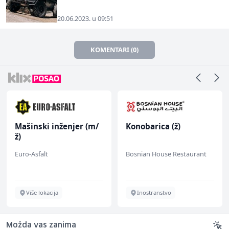
20.06.2023. u 09:51
KOMENTARI (0)
Mašinski inženjer (m/
Konobarica (ž)
ž)
Euro-Asfalt
Bosnian House Restaurant
Više lokacija
Inostranstvo
Možda vas zanima