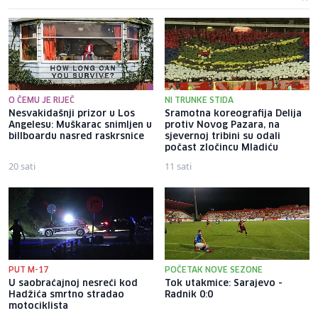
O ČEMU JE RIJEČ
NI TRUNKE STIDA
Nesvakidašnji prizor u Los
Sramotna koreografija Delija
Angelesu: Muškarac snimljen u
protiv Novog Pazara, na
billboardu nasred raskrsnice
sjevernoj tribini su odali
počast zločincu Mladiću
20 sati
11 sati
PUT M-17
POČETAK NOVE SEZONE
U saobraćajnoj nesreći kod
Tok utakmice: Sarajevo -
Hadžića smrtno stradao
Radnik 0:0
motociklista