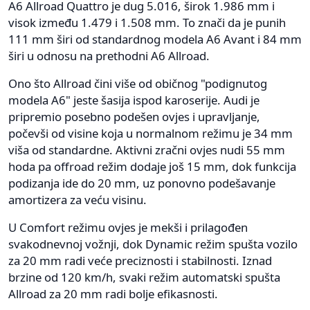
A6 Allroad Quattro je dug 5.016, širok 1.986 mm i
visok između 1.479 i 1.508 mm. To znači da je punih
111 mm širi od standardnog modela A6 Avant i 84 mm
širi u odnosu na prethodni A6 Allroad.
Ono što Allroad čini više od običnog "podignutog
modela A6" jeste šasija ispod karoserije. Audi je
pripremio posebno podešen ovjes i upravljanje,
počevši od visine koja u normalnom režimu je 34 mm
viša od standardne. Aktivni zračni ovjes nudi 55 mm
hoda pa offroad režim dodaje još 15 mm, dok funkcija
podizanja ide do 20 mm, uz ponovno podešavanje
amortizera za veću visinu.
U Comfort režimu ovjes je mekši i prilagođen
svakodnevnoj vožnji, dok Dynamic režim spušta vozilo
za 20 mm radi veće preciznosti i stabilnosti. Iznad
brzine od 120 km/h, svaki režim automatski spušta
Allroad za 20 mm radi bolje efikasnosti.