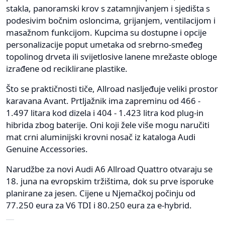
stakla, panoramski krov s zatamnjivanjem i sjedišta s
podesivim bočnim osloncima, grijanjem, ventilacijom i
masažnom funkcijom. Kupcima su dostupne i opcije
personalizacije poput umetaka od srebrno-smeđeg
topolinog drveta ili svijetlosive lanene mrežaste obloge
izrađene od reciklirane plastike.
Što se praktičnosti tiče, Allroad nasljeđuje veliki prostor
karavana Avant. Prtljažnik ima zapreminu od 466 -
1.497 litara kod dizela i 404 - 1.423 litra kod plug-in
hibrida zbog baterije. Oni koji žele više mogu naručiti
mat crni aluminijski krovni nosač iz kataloga Audi
Genuine Accessories.
Narudžbe za novi Audi A6 Allroad Quattro otvaraju se
18. juna na evropskim tržištima, dok su prve isporuke
planirane za jesen. Cijene u Njemačkoj počinju od
77.250 eura za V6 TDI i 80.250 eura za e-hybrid.