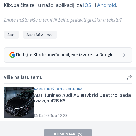
Klix.ba čitajte i u našoj aplikaciji za
iOS
ili
Android
.
Znate nešto više o temi ili želite prijaviti grešku u tekstu?
Audi
Audi A6 Allroad
Dodajte Klix.ba među omiljene izvore na Googlu
Više na istu temu
PAKET KOŠTA 15.500 EURA
ABT tunirao Audi A6 eHybrid Quattro, sada
razvija 428 KS
05.05.2026. u 12:23
KOMENTARI (5)