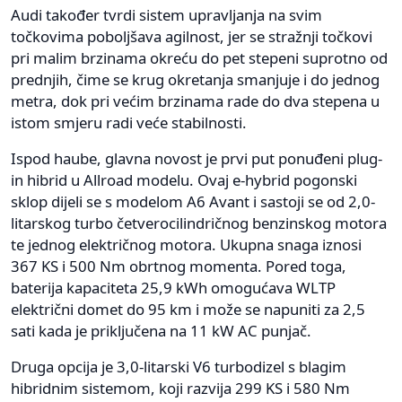
Audi također tvrdi sistem upravljanja na svim
točkovima poboljšava agilnost, jer se stražnji točkovi
pri malim brzinama okreću do pet stepeni suprotno od
prednjih, čime se krug okretanja smanjuje i do jednog
metra, dok pri većim brzinama rade do dva stepena u
istom smjeru radi veće stabilnosti.
Ispod haube, glavna novost je prvi put ponuđeni plug-
in hibrid u Allroad modelu. Ovaj e-hybrid pogonski
sklop dijeli se s modelom A6 Avant i sastoji se od 2,0-
litarskog turbo četverocilindričnog benzinskog motora
te jednog električnog motora. Ukupna snaga iznosi
367 KS i 500 Nm obrtnog momenta. Pored toga,
baterija kapaciteta 25,9 kWh omogućava WLTP
električni domet do 95 km i može se napuniti za 2,5
sati kada je priključena na 11 kW AC punjač.
Druga opcija je 3,0-litarski V6 turbodizel s blagim
hibridnim sistemom, koji razvija 299 KS i 580 Nm