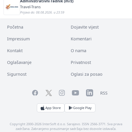
Administrativni radnik (m/ž)
Travel-Trans
Prijava do: 08.08.2026. u 23:59
Početna
Dojavite vijest
Impressum
Komentari
Kontakt
O nama
Oglašavanje
Privatnost
Sigurnost
Oglasi za posao
Facebook
YouTube
LinkedIn
Twitter
Instagram
RSS
App Store
Google Play
Copyright 2000-2026 InterSoft d.o.o. Sarajevo. ISSN 2566-3771. Sva prava
zadržana. Zabranjeno preuzimanje sadržaja bez dozvole izdavača.