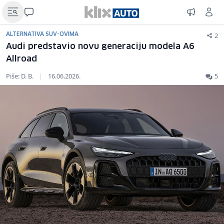
2
ALTERNATIVA SUV-OVIMA
Audi predstavio novu generaciju modela A6
Allroad
Piše: D. B.
|
16.06.2026.
5