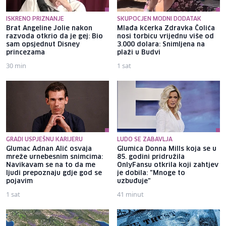
ISKRENO PRIZNANJE
SKUPOCJEN MODNI DODATAK
Brat Angeline Jolie nakon
Mlađa kćerka Zdravka Čolića
razvoda otkrio da je gej: Bio
nosi torbicu vrijednu više od
sam opsjednut Disney
3.000 dolara: Snimljena na
princezama
plaži u Budvi
30 min
1 sat
GRADI USPJEŠNU KARIJERU
LUDO SE ZABAVLJA
Glumac Adnan Alić osvaja
Glumica Donna Mills koja se u
mreže urnebesnim snimcima:
85. godini pridružila
Navikavam se na to da me
OnlyFansu otkrila koji zahtjev
ljudi prepoznaju gdje god se
je dobila: "Mnoge to
pojavim
uzbuđuje"
1 sat
41 minut