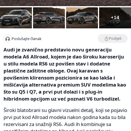
+14
Podijeli
Poslušajte članak
Audi je zvanično predstavio novu generaciju
modela A6 Allroad, kojem je dao široku karoseriju
u stilu modela RS6 uz povišen stav i dodatne
plastične zaštitne obloge. Ovaj karavan s
povišenim klirensom pozicionira se kao lakša i
mišićavija alternativa premium SUV modelima kao
što su Q5 i Q7, a prvi put dolazi i s plug-in
hibridnom opcijom uz već poznati V6 turbodizel.
Široki blatobrani su glavni vizuelni detalj, koji se pojavio
prvi put kod Allroad modela nakon godina kada su bila
rezervisani za snažniji RS6. Audi ih kombinuje sa