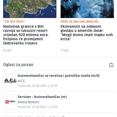
"TRI SESTRICE"
VRŠE SE BROJNE ANALIZE
Nadomak granice s BiH
Ekonomisti sa zebnjom
razvija se luksuzni resort
gledaju u američki dolar:
vrijedan 920 miliona eura:
"Mogli bismo imati majku svih
Potpuno će promijeniti
kriza"
Dubrovačku rivijeru
9 sati
7 sati
Oglasi za posao
Automehaničar za teretna i putnička vozila (m/ž)
A.C.I.
Prijava do: 23.08.2026. u 23:59
Serviser - Automehaničar (m)
Arena Motors
Prijava do: 20.08.2026. u 23:59