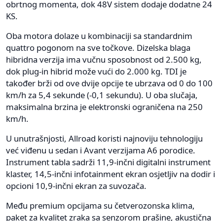
obrtnog momenta, dok 48V sistem dodaje dodatne 24
KS.
Oba motora dolaze u kombinaciji sa standardnim
quattro pogonom na sve točkove. Dizelska blaga
hibridna verzija ima vučnu sposobnost od 2.500 kg,
dok plug-in hibrid može vući do 2.000 kg. TDI je
također brži od ove dvije opcije te ubrzava od 0 do 100
km/h za 5,4 sekunde (-0,1 sekundu). U oba slučaja,
maksimalna brzina je elektronski ograničena na 250
km/h.
U unutrašnjosti, Allroad koristi najnoviju tehnologiju
već viđenu u sedan i Avant verzijama A6 porodice.
Instrument tabla sadrži 11,9-inčni digitalni instrument
klaster, 14,5-inčni infotainment ekran osjetljiv na dodir i
opcioni 10,9-inčni ekran za suvozača.
Među premium opcijama su četverozonska klima,
paket za kvalitet zraka sa senzorom prašine, akustična