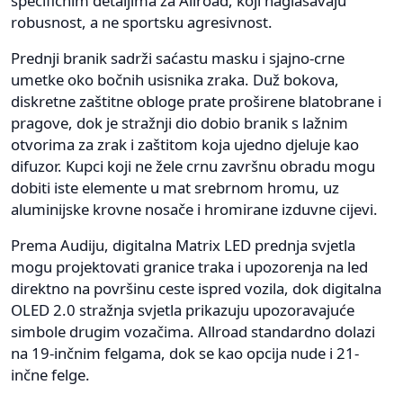
specifičnim detaljima za Allroad, koji naglašavaju
robusnost, a ne sportsku agresivnost.
Prednji branik sadrži saćastu masku i sjajno-crne
umetke oko bočnih usisnika zraka. Duž bokova,
diskretne zaštitne obloge prate proširene blatobrane i
pragove, dok je stražnji dio dobio branik s lažnim
otvorima za zrak i zaštitom koja ujedno djeluje kao
difuzor. Kupci koji ne žele crnu završnu obradu mogu
dobiti iste elemente u mat srebrnom hromu, uz
aluminijske krovne nosače i hromirane izduvne cijevi.
Prema Audiju, digitalna Matrix LED prednja svjetla
mogu projektovati granice traka i upozorenja na led
direktno na površinu ceste ispred vozila, dok digitalna
OLED 2.0 stražnja svjetla prikazuju upozoravajuće
simbole drugim vozačima. Allroad standardno dolazi
na 19-inčnim felgama, dok se kao opcija nude i 21-
inčne felge.