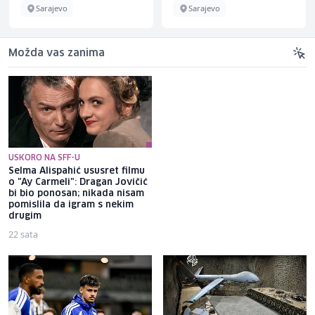
Sarajevo
Sarajevo
Možda vas zanima
USKORO NA SFF-U
Selma Alispahić ususret filmu
Brat Angeline Jolie nakon
o "Ay Carmeli": Dragan Jovičić
razvoda otkrio da je gej: Bio
bi bio ponosan; nikada nisam
sam opsjednut Disney
pomislila da igram s nekim
princezama
drugim
22 sata
23 sata