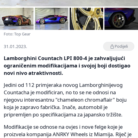
+1
Foto: Top Gear
31.01.2023.
Podijeli
Lamborghini Countach LPI 800-4 je zahvaljujući
ograničenim modifikacijama i svojoj boji dostigao
novi nivo atraktivnosti.
Jedini od 112 primjeraka novog Lamborghinijevog
Countacha je modificiran, no to se ne odnosi na
njegovu interesantnu "chameleon chromaflair" boju
koja je zapravo fabrička. Inače, automobil je
pripremljen po specifikacijama za japansko tržište.
Modifikacije se odnose na ovjes i nove felge koje je
proizvela kompanija ANRKY Wheels iz Miamija. Riječ je