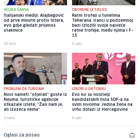
VELIKA ŠANSA
OBORENE LETJELICE
Italijanski mediji: Alajbegović
Ratni trofeji u tunelima
od prve minute protiv Intera,
Teherana: Iranci u podzemnoj
evo gdje gledati prijenos
bazi izložili svoje najveće
utakmice
ratne trofeje, među njima i F-
15
55 min
5 sati
PROBLEM ZA TURIZAM
IZBORI U OKTOBRU
Novi nameti "otjerali" goste iz
Evo ko su nositelji
Neuma, turističke agencije
kandidatskih lista SDP-a na
otkazale izlete: "Žao nam je,
svim nivoima: Jedina žena na
ali izuzeća nema"
vrhu dolazi iz Hercegovine
3 sata
6 sati
Oglasi za posao