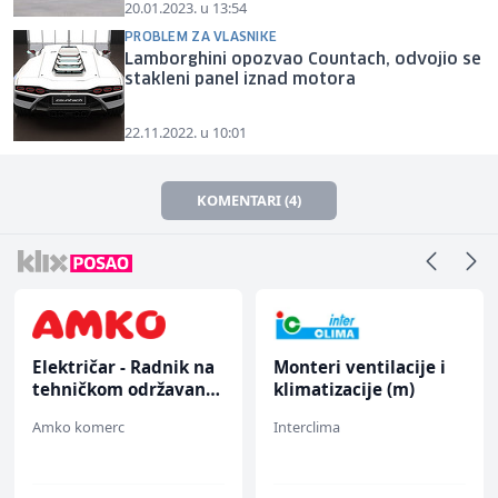
20.01.2023. u 13:54
PROBLEM ZA VLASNIKE
Lamborghini opozvao Countach, odvojio se
stakleni panel iznad motora
22.11.2022. u 10:01
KOMENTARI (4)
Električar - Radnik na
Monteri ventilacije i
tehničkom održavanju
klimatizacije (m)
(m/ž)
Amko komerc
Interclima