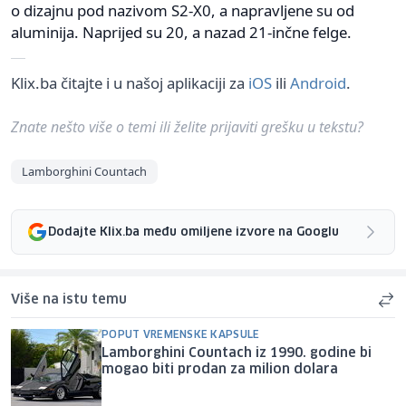
o dizajnu pod nazivom S2-X0, a napravljene su od
aluminija. Naprijed su 20, a nazad 21-inčne felge.
Klix.ba čitajte i u našoj aplikaciji za
iOS
ili
Android
.
Znate nešto više o temi ili želite prijaviti grešku u tekstu?
Lamborghini Countach
Dodajte Klix.ba među omiljene izvore na Googlu
Više na istu temu
POPUT VREMENSKE KAPSULE
Lamborghini Countach iz 1990. godine bi
mogao biti prodan za milion dolara