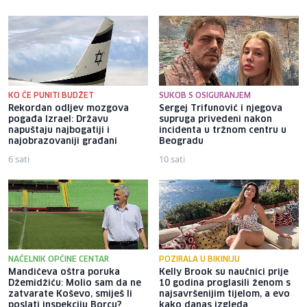
KO ĆE PUNITI BUDŽET
SUKOB S OSIGURANJEM
Rekordan odljev mozgova
Sergej Trifunović i njegova
pogađa Izrael: Državu
supruga privedeni nakon
napuštaju najbogatiji i
incidenta u tržnom centru u
najobrazovaniji građani
Beogradu
6 sati
10 sati
NAČELNIK OPĆINE CENTAR
POZIRALA U BIKINIJU
Mandićeva oštra poruka
Kelly Brook su naučnici prije
Džemidžiću: Molio sam da ne
10 godina proglasili ženom s
zatvarate Koševo, smiješ li
najsavršenijim tijelom, a evo
poslati inspekciju Borcu?
kako danas izgleda