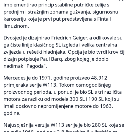
implementirao princip stabilne putničke ćelije s
prednjim i stražnjim zonama gužvanja, sigurnosnu
karoseriju koja je prvi put predstavljena s Fintail
limuzinom.
Dvosjed je dizajnirao Friedrich Geiger, a odlikovale su
ga čiste linije klasičnog SL izgleda i velika centralna
zvijezda u rešetki hladnjaka. Opcija je bio tvrdi krov čiji
dizajn potpisuje Paul Barq, zbog kojeg je dobio
nadimak "Pagoda".
Mercedes je do 1971. godine proizveo 48.912
primjeraka serije W113. Tokom osmogodišnjeg
proizvodnog perioda, u ponudi je bio SL s tri različita
motora za razliku od modela 300 SL i 190 SL koji su
imali doslovno nepromijenjene motore do 1963.
godine.
Najuspješnija verzija W113 serije je bio 280 SL koja se
pojavila 1968. godine s 2,8-litarskim 6-cilindričnim