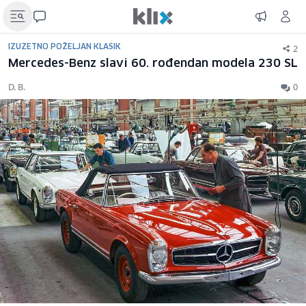
2
IZUZETNO POŽELJAN KLASIK
Mercedes-Benz slavi 60. rođendan modela 230 SL
D. B.
0