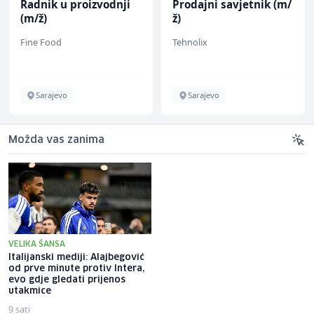
Radnik u proizvodnji
Prodajni savjetnik (m/
(m/ž)
ž)
Fine Food
Tehnolix
Sarajevo
Sarajevo
Možda vas zanima
VELIKA ŠANSA
Italijanski mediji: Alajbegović
Tok utakmice: Željezničar -
od prve minute protiv Intera,
BSK 2:1
evo gdje gledati prijenos
utakmice
9 sati
10 sati