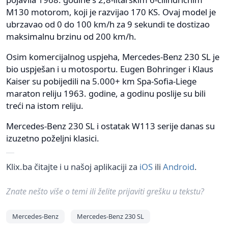
M130 motorom, koji je razvijao 170 KS. Ovaj model je
ubrzavao od 0 do 100 km/h za 9 sekundi te dostizao
maksimalnu brzinu od 200 km/h.
Osim komercijalnog uspjeha, Mercedes-Benz 230 SL je
bio uspješan i u motosportu. Eugen Bohringer i Klaus
Kaiser su pobijedili na 5.000+ km Spa-Sofia-Liege
maraton reliju 1963. godine, a godinu poslije su bili
treći na istom reliju.
Mercedes-Benz 230 SL i ostatak W113 serije danas su
izuzetno poželjni klasici.
Klix.ba čitajte i u našoj aplikaciji za
iOS
ili
Android
.
Znate nešto više o temi ili želite prijaviti grešku u tekstu?
Mercedes-Benz
Mercedes-Benz 230 SL