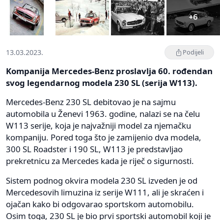
+6
13.03.2023.
Podijeli
Kompanija Mercedes-Benz proslavlja 60. rođendan
svog legendarnog modela 230 SL (serija W113).
Mercedes-Benz 230 SL debitovao je na sajmu
automobila u Ženevi 1963. godine, nalazi se na čelu
W113 serije, koja je najvažniji model za njemačku
kompaniju. Pored toga što je zamijenio dva modela,
300 SL Roadster i 190 SL, W113 je predstavljao
prekretnicu za Mercedes kada je riječ o sigurnosti.
Sistem podnog okvira modela 230 SL izveden je od
Mercedesovih limuzina iz serije W111, ali je skraćen i
ojačan kako bi odgovarao sportskom automobilu.
Osim toga, 230 SL je bio prvi sportski automobil koji je