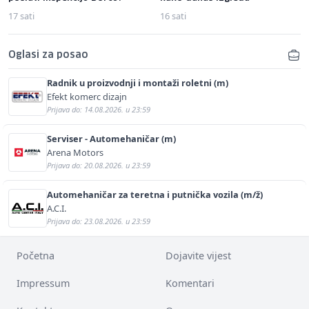
17 sati
16 sati
Oglasi za posao
Radnik u proizvodnji i montaži roletni (m)
Efekt komerc dizajn
Prijava do: 14.08.2026. u 23:59
Serviser - Automehaničar (m)
Arena Motors
Prijava do: 20.08.2026. u 23:59
Automehaničar za teretna i putnička vozila (m/ž)
A.C.I.
Prijava do: 23.08.2026. u 23:59
Početna
Dojavite vijest
Impressum
Komentari