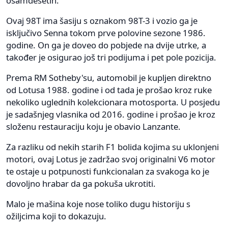
osamdesetih.
Ovaj 98T ima šasiju s oznakom 98T-3 i vozio ga je
isključivo Senna tokom prve polovine sezone 1986.
godine. On ga je doveo do pobjede na dvije utrke, a
također je osigurao još tri podijuma i pet pole pozicija.
Prema RM Sotheby'su, automobil je kupljen direktno
od Lotusa 1988. godine i od tada je prošao kroz ruke
nekoliko uglednih kolekcionara motosporta. U posjedu
je sadašnjeg vlasnika od 2016. godine i prošao je kroz
složenu restauraciju koju je obavio Lanzante.
Za razliku od nekih starih F1 bolida kojima su uklonjeni
motori, ovaj Lotus je zadržao svoj originalni V6 motor
te ostaje u potpunosti funkcionalan za svakoga ko je
dovoljno hrabar da ga pokuša ukrotiti.
Malo je mašina koje nose toliko dugu historiju s
ožiljcima koji to dokazuju.