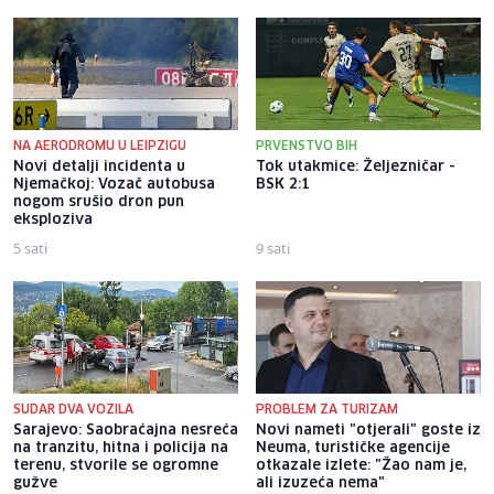
NA AERODROMU U LEIPZIGU
PRVENSTVO BIH
Novi detalji incidenta u
Tok utakmice: Željezničar -
Njemačkoj: Vozač autobusa
BSK 2:1
nogom srušio dron pun
eksploziva
5 sati
9 sati
SUDAR DVA VOZILA
PROBLEM ZA TURIZAM
Sarajevo: Saobraćajna nesreća
Novi nameti "otjerali" goste iz
na tranzitu, hitna i policija na
Neuma, turističke agencije
terenu, stvorile se ogromne
otkazale izlete: "Žao nam je,
gužve
ali izuzeća nema"