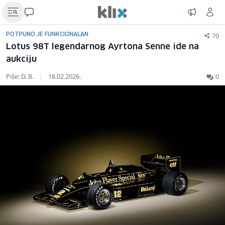
70
POTPUNO JE FUNKCIONALAN
Lotus 98T legendarnog Ayrtona Senne ide na
aukciju
Piše: D. B.
|
18.02.2026.
0