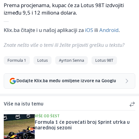
Prema procjenama, kupac će za Lotus 98T izdvojiti
između 9,5 i 12 miliona dolara.
Klix.ba čitajte i u našoj aplikaciji za
iOS
ili
Android
.
Znate nešto više o temi ili želite prijaviti grešku u tekstu?
Formula 1
Lotus
Ayrton Senna
Lotus 98T
Dodajte Klix.ba među omiljene izvore na Googlu
Više na istu temu
VIŠE OD ŠEST
Formula 1 će povećati broj Sprint utrka u
narednoj sezoni