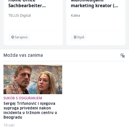
Sachbearbeiter
marketing kreator (m/
(m/w/d) für einen
ž)
TELUS Digital
Kalea
bekannten deutschen
Energieversorger
Sarajevo
Ilijaš
Možda vas zanima
SUKOB S OSIGURANJEM
Sergej Trifunović i njegova
Požar kod Srebrenice:
supruga privedeni nakon
Potpuno izgorio objekt za
incidenta u tržnom centru u
uzgoj pilića u vlasništvu
Beogradu
povratnika
10 sati
8 sati