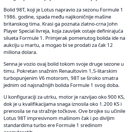
Bolid 98T, koji je Lotus napravio za sezonu Formule 1
1986. godine, spada među najikoničnije mašine
britanskog tima. Krasi ga poznata zlatno-crna John
Player Special livreja, koja zauvijek ostaje definirajuća
silueta Formule 1. Primjerak pomenutog bolida ide na
aukciju u martu, a mogao bi se prodati za čak 12
miliona dolara.
Senna je vozio ovaj bolid tokom svoje druge sezone u
timu. Pokretan snažnim Renaultovim 1,5-litarskim
turbopunjenim V6 motorom, 98T se široko smatra
jednim od najsnažnijih bolida Formule 1 svog doba.
U konfiguraciji za utrku, motor je razvijao oko 900 KS,
dok je u kvalifikacijama snaga iznosila oko 1.200 KS i
prenosila se na stražnje točkove. Ove brojke su učinile
Lotus 98T impresivnom mašinom čak i po divljim
standardima turbo ere Formule 1 sredinom