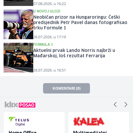
07.08.2026. u 16:22
U NOVOJ ULOZI
Neobičan prizor na Hungaroringu: Češki
predsjednik Petr Pavel danas fotografisao
trku Formule 1
26.07.2026. u 17:19
FORMULA 1
Aktuelni prvak Lando Norris najbrži u
Mađarskoj, loš rezultat Ferrarija
26.07.2026. u 16:51
KOMENTARI (0)
Home Office
Multimedijalni