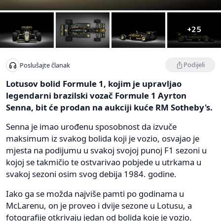
+25
Podijeli
Poslušajte članak
Lotusov bolid Formule 1, kojim je upravljao
legendarni brazilski vozač Formule 1 Ayrton
Senna, bit će prodan na aukciji kuće RM Sotheby's.
Senna je imao urođenu sposobnost da izvuče
maksimum iz svakog bolida koji je vozio, osvajao je
mjesta na podijumu u svakoj svojoj punoj F1 sezoni u
kojoj se takmičio te ostvarivao pobjede u utrkama u
svakoj sezoni osim svog debija 1984. godine.
Iako ga se možda najviše pamti po godinama u
McLarenu, on je proveo i dvije sezone u Lotusu, a
fotografije otkrivaju jedan od bolida koje je vozio.