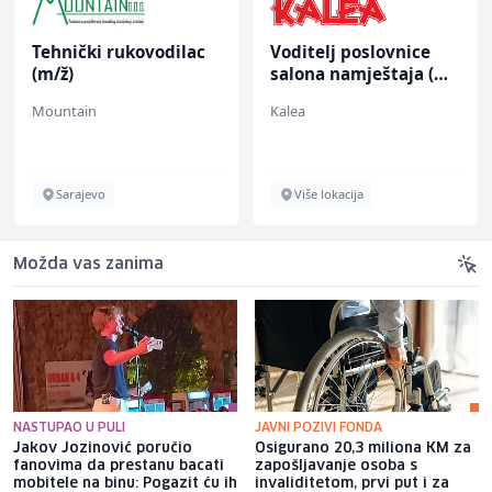
Tehnički rukovodilac
Voditelj poslovnice
(m/ž)
salona namještaja (m/
ž)
Mountain
Kalea
Sarajevo
Više lokacija
Možda vas zanima
NASTUPAO U PULI
JAVNI POZIVI FONDA
Jakov Jozinović poručio
Osigurano 20,3 miliona KM za
fanovima da prestanu bacati
zapošljavanje osoba s
mobitele na binu: Pogazit ću ih
invaliditetom, prvi put i za