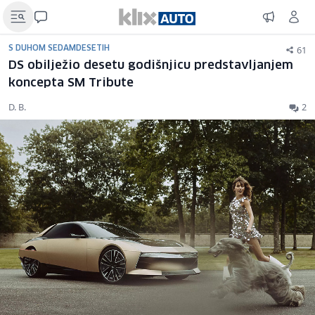
61
S DUHOM SEDAMDESETIH
DS obilježio desetu godišnjicu predstavljanjem
koncepta SM Tribute
D. B.
2