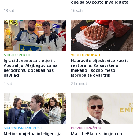
one sa 50 posto invaliditeta
13 sati
16 sati
STIGLI U PERTH
VRIJEDI PROBATI
Igrači Juventusa sletjeli u
Napravite pljeskavice kao iz
Australiju, Alajbegovića na
restorana: Za savršeno
aerodromu dočekali naši
mekano i sočno meso
navijači
isprobajte ovaj trik
1 sat
21 minut
SIGURNOSNI PROPUST
PRIVUKLI PAŽNJU
Metina umjetna inteligencija
Matt LeBlanc snimljen na