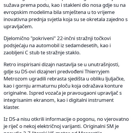
sužava prema podu, kao i stakleni dio nosa gdje su na
evropskim modelima bila smještena u to vrijeme
inovativna prednja svjetla koja su se okretala zajedno s
upravljačem.
Djelomično "pokriveni" 22-inčni stražnji točkovi
podsjećaju na automobil iz sedamdesetih, kao i
zaobljeni C stub te stražnje staklo.
Retro inspirisani dizajn nastavlja se u unutrašnjosti,
gdje su DS-ovi dizajneri predvođeni Thierryjem
Metrozom ugradili rebrasta sjedišta u obliku ljuljačke,
kao i gornju armaturnu ploču koja odražava konture
originalne. Ispred vozača je pravougaoni upravljač s
integrisanim ekranom, kao i digitalni instrument
klaster.
Iz DS-a nisu otkrili informacije o pogonu, no vjerovatno
je riječ o nekoj električnoj varijanti. Originalni SM je