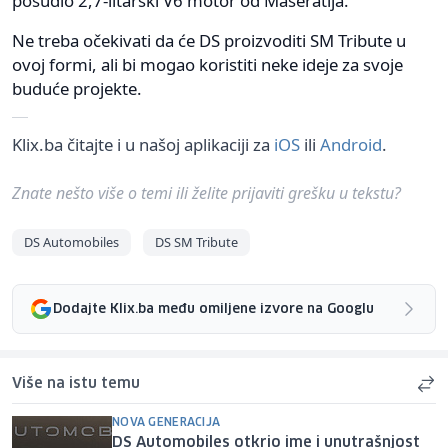
posudio 2,7-litarski V6 motor od Maseratija.
Ne treba očekivati da će DS proizvoditi SM Tribute u
ovoj formi, ali bi mogao koristiti neke ideje za svoje
buduće projekte.
Klix.ba čitajte i u našoj aplikaciji za
iOS
ili
Android
.
Znate nešto više o temi ili želite prijaviti grešku u tekstu?
DS Automobiles
DS SM Tribute
Dodajte Klix.ba među omiljene izvore na Googlu
Više na istu temu
NOVA GENERACIJA
DS Automobiles otkrio ime i unutrašnjost