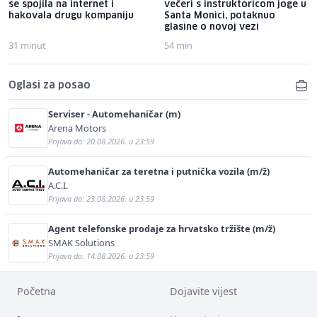
se spojila na internet i
večeri s instruktoricom joge u
hakovala drugu kompaniju
Santa Monici, potaknuo
glasine o novoj vezi
31 minut
54 min
Oglasi za posao
Serviser - Automehaničar (m)
Arena Motors
Prijava do: 20.08.2026. u 23:59
Automehaničar za teretna i putnička vozila (m/ž)
A.C.I.
Prijava do: 23.08.2026. u 23:59
Agent telefonske prodaje za hrvatsko tržište (m/ž)
SMAK Solutions
Prijava do: 14.08.2026. u 23:59
Početna
Dojavite vijest