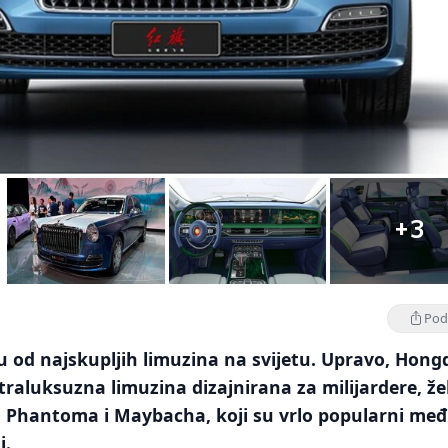
+3
Podi
u od najskupljih limuzina na svijetu. Upravo, Hong
traluksuzna limuzina dizajnirana za milijardere, žel
d Phantoma i Maybacha, koji su vrlo popularni me
i.