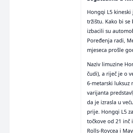
Hongqi L5 kineski
tržištu. Kako bi s
izbacili su automo
Poređenja radi, M
mjeseca prošle godi
Naziv limuzine Hon
čudi), a riječ je o 
6-metarski luksuz 
varijanta predstav
da je izrasla u već
prije. Hongqi L5 z
točkove od 21 inč 
Rolls-Roycea i May