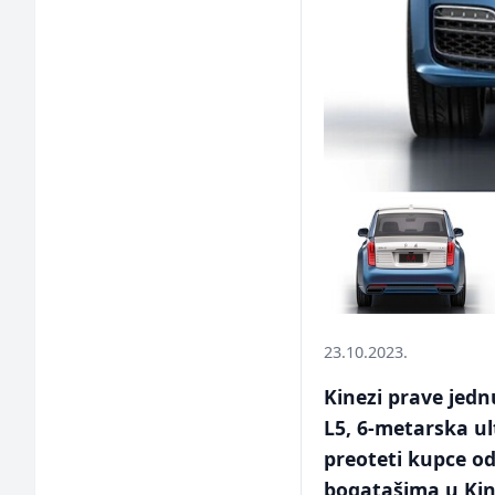
23.10.2023.
Kinezi prave jedn
L5, 6-metarska ul
preoteti kupce o
bogatašima u Kin