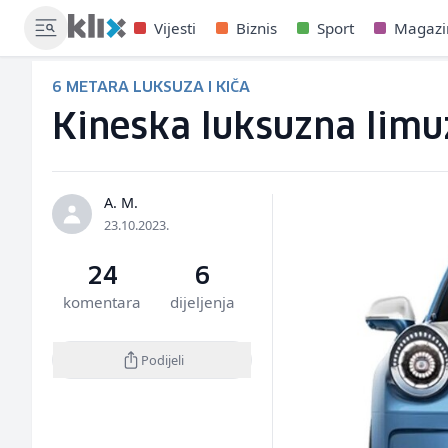
Vijesti
Biznis
Sport
Magazi
6 METARA LUKSUZA I KIČA
Kineska luksuzna limuz
A. M.
23.10.2023.
24
6
komentara
dijeljenja
Podijeli