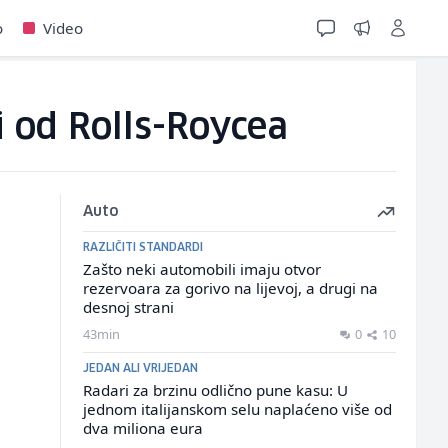
o
Video
i od Rolls-Roycea
Auto
RAZLIČITI STANDARDI
Zašto neki automobili imaju otvor
rezervoara za gorivo na lijevoj, a drugi na
desnoj strani
43min
0
10
JEDAN ALI VRIJEDAN
Radari za brzinu odlično pune kasu: U
jednom italijanskom selu naplaćeno više od
dva miliona eura