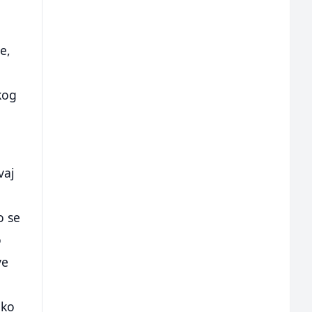
e,
kog
vaj
o se
o
ve
iko