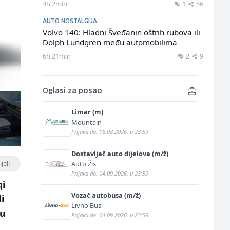
4h 2min
1
56
AUTO NOSTALGIJA
Volvo 140: Hladni Šveđanin oštrih rubova ili
Dolph Lundgren među automobilima
6h 21min
2
9
Oglasi za posao
Limar (m)
Mountain
Prijava do: 16.08.2026. u 23:59
Dostavljač auto dijelova (m/ž)
jeli
Auto Žis
Prijava do: 04.09.2026. u 23:59
qi
Vozač autobusa (m/ž)
i
Livno Bus
đu
Prijava do: 04.09.2026. u 23:59