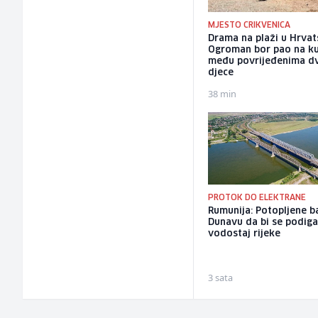
MJESTO CRIKVENICA
Drama na plaži u Hrvat
Ogroman bor pao na ku
među povrijeđenima d
djece
38 min
PROTOK DO ELEKTRANE
Rumunija: Potopljene b
Dunavu da bi se podig
vodostaj rijeke
3 sata