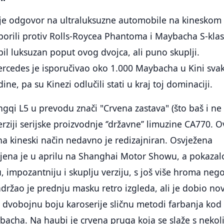
 je odgovor na ultraluksuzne automobile na kineskom
e borili protiv Rolls-Roycea Phantoma i Maybacha S-klas
bil luksuzan poput ovog dvojca, ali puno skuplji.
ercedes je isporučivao oko 1.000 Maybacha u Kini sva
ne, pa su Kinezi odlučili stati u kraj toj dominaciji.
gqi L5 u prevodu znači "Crvena zastava" (što baš i ne
verziji serijske proizvodnje ‘’državne’’ limuzine CA770. O
na kineski način nedavno je redizajniran. Osvježena
ljena je u aprilu na Shanghai Motor Showu, a pokazal
u, impozantniju i skuplju verziju, s još više hroma neg
adržao je prednju masku retro izgleda, ali je dobio no
i dvobojnu boju karoserije sličnu metodi farbanja kod
bacha. Na haubi je crvena pruga koja se slaže s nekol