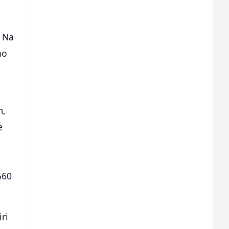
. Na
ao
m,
e
560
ri