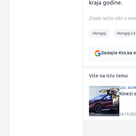
kraja godine.
Znate nešto više o temi 
Hongqi
Hongqi L5
Dodajte Klix.ba 
Više na istu temu
GAC AIO
Kinezi 
24.10.202