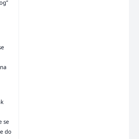
og’’
a
se
dna
ak
e se
ne do