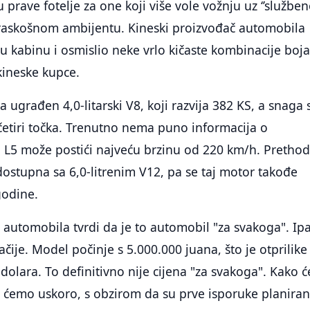
 prave fotelje za one koji više vole vožnju uz ‘’služben
raskošnom ambijentu. Kineski proizvođač automobila
d u kabinu i osmislio neke vrlo kičaste kombinacije boj
 kineske kupce.
 ugrađen 4,0-litarski V8, koji razvija 382 KS, a snaga 
četiri točka. Trenutno nema puno informacija o
li L5 može postići najveću brzinu od 220 km/h. Pretho
 dostupna sa 6,0-litrenim V12, pa se taj motor takođe
godine.
 automobila tvrdi da je to automobil "za svakoga". Ip
čije. Model počinje s 5.000.000 juana, što je otprilike
dolara. To definitivno nije cijena "za svakoga". Kako ć
t ćemo uskoro, s obzirom da su prve isporuke planira