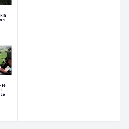
skih
n s
 je
i
 će