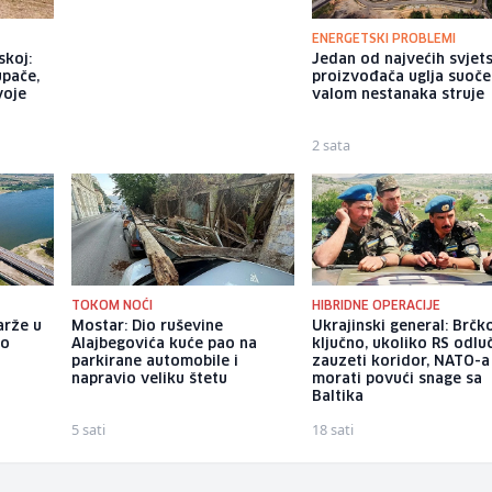
ENERGETSKI PROBLEMI
skoj:
Tuzli prijeti redukcija vode:
Jedan od najvećih svjet
pače,
Izvorišta na minimumu,
proizvođača uglja suoče
voje
građanima upućen apel
valom nestanaka struje
1 sat
2 sata
TOKOM NOĆI
HIBRIDNE OPERACIJE
arže u
Mostar: Dio ruševine
Ukrajinski general: Brčko
ao
Alajbegovića kuće pao na
ključno, ukoliko RS odluč
parkirane automobile i
zauzeti koridor, NATO-a
napravio veliku štetu
morati povući snage sa
Baltika
5 sati
18 sati