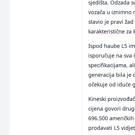
sjedišta. Odzada su
vozača u iznimno 
stavio je pravi ža
karakteristične za
Ispod haube L5 ima
isporučuje na sva 
specifikacijama, a
generacija bila je
očekuje od iduće 
Kineski proizvođač
cijena govori druga
696.500 američkih 
prodavati L5 vidje