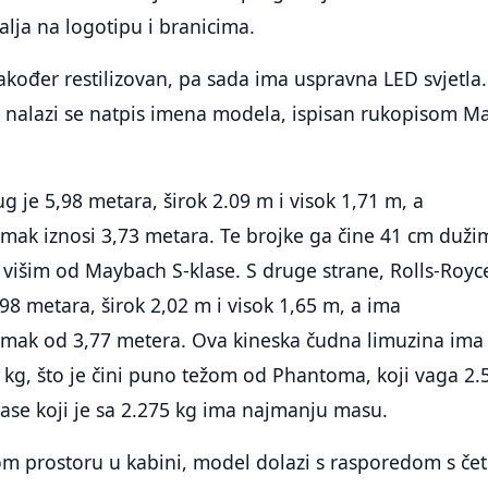
alja na logotipu i branicima.
 također restilizovan, pa sada ima uspravna LED svjetla
a nalazi se natpis imena modela, ispisan rukopisom M
g je 5,98 metara, širok 2.09 m i visok 1,71 m, a
mak iznosi 3,73 metara. Te brojke ga čine 41 cm duži
 višim od Maybach S-klase. S druge strane, Rolls-Royc
8 metara, širok 2,02 m i visok 1,65 m, a ima
mak od 3,77 metera. Ova kineska čudna limuzina ima
kg, što je čini puno težom od Phantoma, koji vaga 2.
lase koji je sa 2.275 kg ima najmanju masu.
 prostoru u kabini, model dolazi s rasporedom s četi