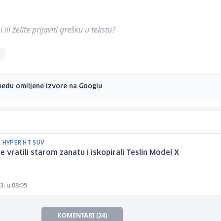
ili želite prijaviti grešku u tekstu?
među omiljene izvore na Googlu
N HYPER HT SUV
se vratili starom zanatu i iskopirali Teslin Model X
3. u 08:05
KOMENTARI (24)