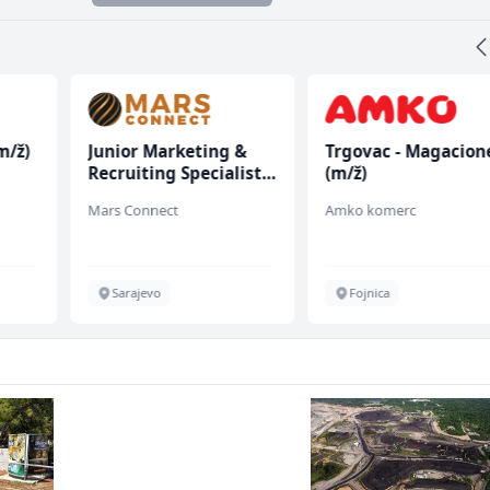
m/ž)
Junior Marketing &
Trgovac - Magacion
Recruiting Specialist
(m/ž)
(m/ž)
Mars Connect
Amko komerc
Sarajevo
Fojnica