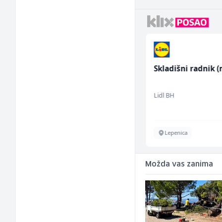
Multimedijalni
Skladišni radnik (
marketing kreator (m/
ž)
Kalea
Lidl BH
Ilijaš
Lepenica
Možda vas zanima