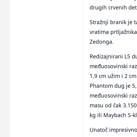
drugih crvenih det
Stražnji branik je
vratima prtljažnik
Zedonga.
Redizajnirani L5 du
međuosovinski raz
1,9 cm užim i 2 cm
Phantom dug je 5,9
međuosovinski raz
masu od čak 3.150 
kg ili Maybach S-k
Unatoč impresivnom