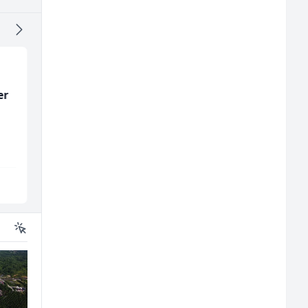
er
Monteri ventilacije i
Zavarivač (MIG/MAG)
klimatizacije (m)
(m/ž)
Interclima
Irion Argerr
Sarajevo
Vogošća