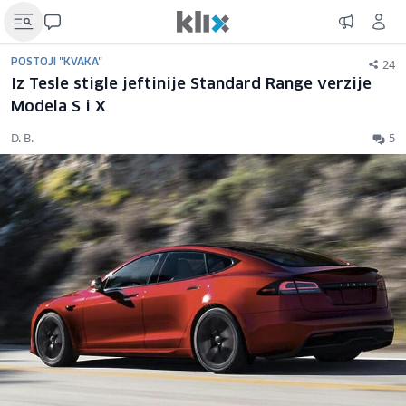
24
POSTOJI "KVAKA"
Iz Tesle stigle jeftinije Standard Range verzije
Modela S i X
D. B.
5