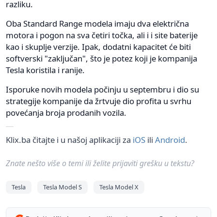
razliku.
Oba Standard Range modela imaju dva električna
motora i pogon na sva četiri točka, ali i i site baterije
kao i skuplje verzije. Ipak, dodatni kapacitet će biti
softverski "zaključan", što je potez koji je kompanija
Tesla koristila i ranije.
Isporuke novih modela počinju u septembru i dio su
strategije kompanije da žrtvuje dio profita u svrhu
povećanja broja prodanih vozila.
Klix.ba čitajte i u našoj aplikaciji za
iOS
ili
Android
.
Znate nešto više o temi ili želite prijaviti grešku u tekstu?
Tesla
Tesla Model S
Tesla Model X