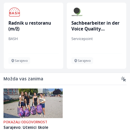
Radnik u restoranu
Sachbearbeiter in der
(m/ž)
Voice Quality
Management (m/w)
BASH
Servicepoint
Sarajevo
Sarajevo
Možda vas zanima
POKAZALI ODGOVORNOST
Sarajevo: Učenici škole
Dalibor Ballian: Sarajka tražila