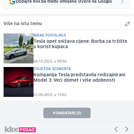
Dodajte Klix.ba među omiljene izvore na Googlu
Više na istu temu
NIKAD POVOLJNIJI
Tesla opet snižava cijene: Borba za tržište
u korist kupaca
04.10.2023. u 09:50
ZVIJEZDA SEGMENTA
Kompanija Tesla predstavila redizajnirani
Model 3: Veći domet i više udobnosti
01.09.2023. u 13:02
KOMENTARI (5)