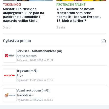
TOKOM NOĆI
PROTRAĆENI TALENT
Mostar: Dio ruševine
Alen Halilović će novim
Alajbegovića kuće pao na
transferom sam sebe
parkirane automobile i
nadmašiti: Ide van Evrope u
napravio veliku štetu
13. klub u karijeri?
5 sati
3 sata
Oglasi za posao
Serviser - Automehaničar (m)
Arena Motors
Prijava do: 20.08.2026. u 23:59
Trgovac (m/ž)
Prox
Prijava do: 15.08.2026. u 23:59
Vozač autobusa (m/ž)
Travel-Trans
Prijava do: 23.08.2026. u 23:59