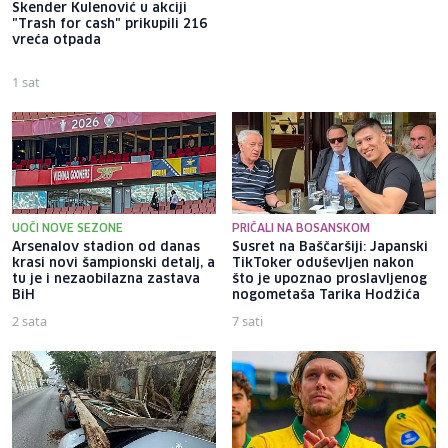
Skender Kulenović u akciji
da se stablo posječe jer ne
"Trash for cash" prikupili 216
vidi auto na parkingu; saditi
vreća otpada
drveće po ovim vrućinama
nije normalno
1 sat
2 sata
UOČI NOVE SEZONE
PRIČALI NA BOSANSKOM
Arsenalov stadion od danas
Susret na Baščaršiji: Japanski
krasi novi šampionski detalj, a
TikToker oduševljen nakon
tu je i nezaobilazna zastava
što je upoznao proslavljenog
BiH
nogometaša Tarika Hodžića
2 sata
7 sati