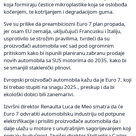
koja formiraju čestice mikroplastike koja se oslobođa
kočenjem, te kotrljanjem i degradacijom guma.
Sve su prilike da preambiciozni Euro 7 plan propada,
jer osam EU zemalja, uključujući Francusku i Italiju,
usprotivilo se strožim pravilima, tvrdeći da su
proizvođači automobila već sad pod ogromnim
pritiskom kako bi ispunili planiranu zabranu prodaje
novih automobila sa SUS motorima do 2035. kako bi
se smanjili staklenički plinovi.
Evropski proizvođači automobila kažu da je Euro 7, koji
bi trebao stupiti na snagu 2025., preskup i da bi
ekološki dobici bili zanemarivi.
Izvršni direktor Renaulta Luca de Meo smatra da će
Euro 7 odvratiti automobilsku industriju od potpune
elektrifikacije i prisiliti proizvođače automobila da i
dalje ulažu u motore s unutrašnjim sagorijevanjem koji
nemaju budućnost. Izvršni direktor Stellantisa Carlos