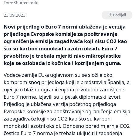
Foto: Shutterstock
23.09.2023.
Podijeli
Novi prijedlog o Euro 7 normi ublažena je verzija
prijedloga Evropske komisije za pooštravanje
ograničenja emisija zagađivača koji nisu CO2 kao
što su karbon monoksid i azotni oksidi. Euro 7
prvobitno je trebala mjeriti nivo mikroplastike
koja se oslobađa iz kočnica i kotrljanjem guma.
Vodeće zemlje EU-a uglavnom su se složile oko
kompromisnog prijedloga koji je predstavila Španija, a
riječ je o blažim ograničenjima prvobitno zamišljene
Euro 7 norme, izjavili su u petak diplomatski izvori.
Prijedlog je ublažena verzija početnog prijedloga
Evropske komisije za pooštravanje ograničenja emisija
za zagađivače koji nisu CO2 kao što su karbon
monoksid i azotni oksidi. Odnosno pored mjernja CO2
čestica Euro 7 norma je trebala uključiti i zagađenja