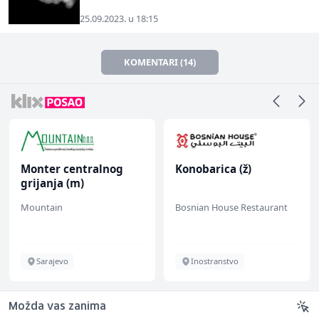
25.09.2023. u 18:15
KOMENTARI (14)
Monter centralnog
Konobarica (ž)
grijanja (m)
Mountain
Bosnian House Restaurant
Sarajevo
Inostranstvo
Možda vas zanima