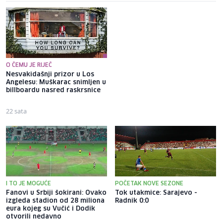
O ČEMU JE RIJEČ
Nesvakidašnji prizor u Los
Labud s Vrela Bosne progutao
Angelesu: Muškarac snimljen u
udicu, spašen je
billboardu nasred raskrsnice
pravovremenom reakcijom
nadležnih
22 sata
54 min
I TO JE MOGUĆE
POČETAK NOVE SEZONE
Fanovi u Srbiji šokirani: Ovako
Tok utakmice: Sarajevo -
izgleda stadion od 28 miliona
Radnik 0:0
eura kojeg su Vučić i Dodik
otvorili nedavno