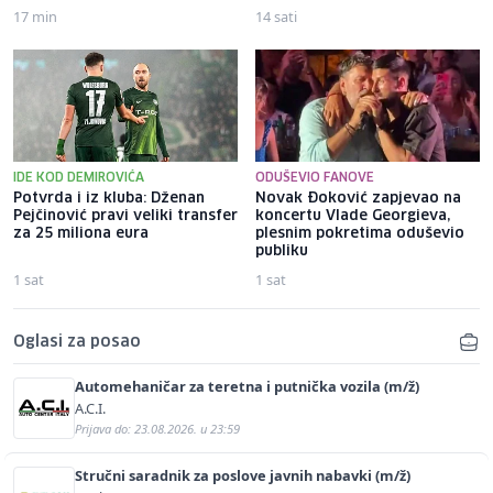
17 min
14 sati
IDE KOD DEMIROVIĆA
ODUŠEVIO FANOVE
Potvrda i iz kluba: Dženan
Novak Đoković zapjevao na
Pejčinović pravi veliki transfer
koncertu Vlade Georgieva,
za 25 miliona eura
plesnim pokretima oduševio
publiku
1 sat
1 sat
Oglasi za posao
Automehaničar za teretna i putnička vozila (m/ž)
A.C.I.
Prijava do: 23.08.2026. u 23:59
Stručni saradnik za poslove javnih nabavki (m/ž)