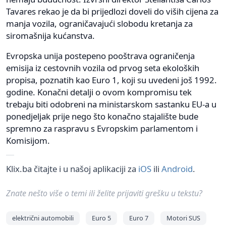
Tavares rekao je da bi prijedlozi doveli do viših cijena za
manja vozila, ograničavajući slobodu kretanja za
siromašnija kućanstva.
Evropska unija postepeno pooštrava ograničenja
emisija iz cestovnih vozila od prvog seta ekoloških
propisa, poznatih kao Euro 1, koji su uvedeni još 1992.
godine. Konačni detalji o ovom kompromisu tek
trebaju biti odobreni na ministarskom sastanku EU-a u
ponedjeljak prije nego što konačno stajalište bude
spremno za raspravu s Evropskim parlamentom i
Komisijom.
Klix.ba čitajte i u našoj aplikaciji za
iOS
ili
Android
.
Znate nešto više o temi ili želite prijaviti grešku u tekstu?
električni automobili
Euro 5
Euro 7
Motori SUS