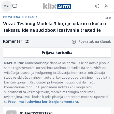
0
OBAVLJENA JE ISTRAGA
Vozač Teslinog Modela 3 koji je udario u kuću u
Teksasu ide na sud zbog izazivanja tragedije
Komentari (2)
Povratak na članak
Prijava korisnika
NAPOMENA:
Komentarisanje članaka na portalu Klix.ba dozvoljeno je
samo registrovanim korisnicima. Molimo korisnike da se suzdrže od
vrijeđanja, psovanja i vulgarnog izražavanja. Komentari odražavaju
stavove isključivo njihovih autora, koji zbog govora mržnje mogu biti i
krivično gonjeni. Kao čitatelj prihvatate mogućnost da među
komentarima mogu biti pronađeni sadržaji koji mogu biti u
suprotnosti sa vašim vjerskim, moralnim i drugim načelima i
uvjerenjima. Svaki korisnik prije pisanja komentara mora se upoznati
sa
Pravilima i uslovima korištenja komentara
.
fbUser1593821220