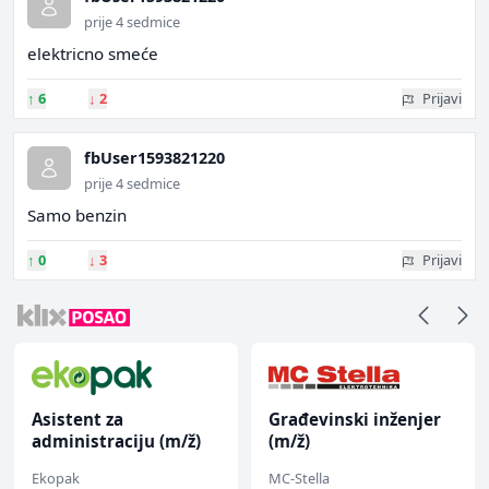
prije 4 sedmice
elektricno smeće
↑
6
↓
2
Prijavi
fbUser1593821220
prije 4 sedmice
Samo benzin
↑
0
↓
3
Prijavi
Asistent za
Građevinski inženjer
administraciju (m/ž)
(m/ž)
Ekopak
MC-Stella