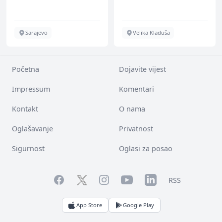
Sarajevo
Velika Kladuša
Početna
Dojavite vijest
Impressum
Komentari
Kontakt
O nama
Oglašavanje
Privatnost
Sigurnost
Oglasi za posao
Facebook
YouTube
LinkedIn
Twitter
Instagram
RSS
App Store
Google Play