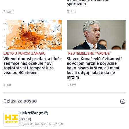
sporazum
3 sata
6 sati
LJETO U PUNOM ZAMAHU
"NEUTEMELJENE TVRDNJE"
Vikend donosi predah, a iduće
Slaven Kovačević: Cvitanović
sedmice nas očekuje novi
govorom mržnje poručuje
toplotni val i temperature
kako nisam kršten, ali meni
više od 40 stepeni
kućni odgoj nalaže da ne
mrzim
1 sat
6 sati
Oglasi za posao
Električar (m/ž)
Hering
Prijava do: 04.09.2026. u 23:59