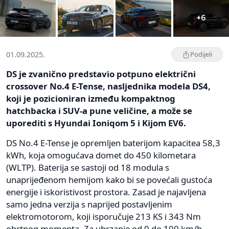
+6
01.09.2025.
Podijeli
DS je zvanično predstavio potpuno električni
crossover No.4 E-Tense, nasljednika modela DS4,
koji je pozicioniran između kompaktnog
hatchbacka i SUV-a pune veličine, a može se
uporediti s Hyundai Ioniqom 5 i Kijom EV6.
DS No.4 E-Tense je opremljen baterijom kapacitea 58,3
kWh, koja omogućava domet do 450 kilometara
(WLTP). Baterija se sastoji od 18 modula s
unaprijeđenom hemijom kako bi se povećali gustoća
energije i iskoristivost prostora. Zasad je najavljena
samo jedna verzija s naprijed postavljenim
elektromotorom, koji isporučuje 213 KS i 343 Nm
obrtnog momenta. Za ubrzanje od 0 do 100 km/h