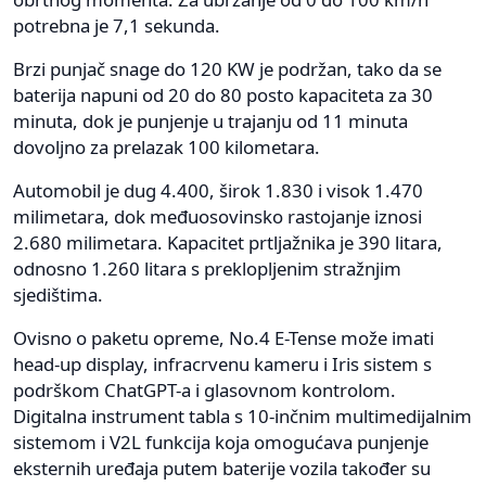
potrebna je 7,1 sekunda.
Brzi punjač snage do 120 KW je podržan, tako da se
baterija napuni od 20 do 80 posto kapaciteta za 30
minuta, dok je punjenje u trajanju od 11 minuta
dovoljno za prelazak 100 kilometara.
Automobil je dug 4.400, širok 1.830 i visok 1.470
milimetara, dok međuosovinsko rastojanje iznosi
2.680 milimetara. Kapacitet prtljažnika je 390 litara,
odnosno 1.260 litara s preklopljenim stražnjim
sjedištima.
Ovisno o paketu opreme, No.4 E-Tense može imati
head-up display, infracrvenu kameru i Iris sistem s
podrškom ChatGPT-a i glasovnom kontrolom.
Digitalna instrument tabla s 10-inčnim multimedijalnim
sistemom i V2L funkcija koja omogućava punjenje
eksternih uređaja putem baterije vozila također su