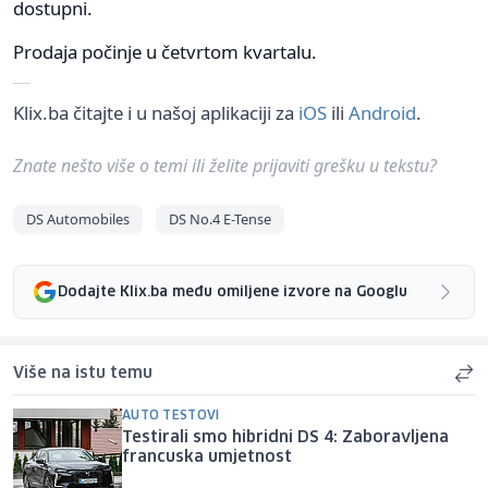
dostupni.
Prodaja počinje u četvrtom kvartalu.
Klix.ba čitajte i u našoj aplikaciji za
iOS
ili
Android
.
Znate nešto više o temi ili želite prijaviti grešku u tekstu?
DS Automobiles
DS No.4 E-Tense
Dodajte Klix.ba među omiljene izvore na Googlu
Više na istu temu
AUTO TESTOVI
Testirali smo hibridni DS 4: Zaboravljena
francuska umjetnost