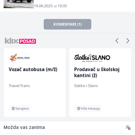
19.06.2025. u 10:35
KOMENTARI (1)
Vozač autobusa (m/ž)
Prodavač u školskoj
kantini (ž)
Travel-Trans
Slatko i Slano
Sarajevo
Više lokacija
Možda vas zanima