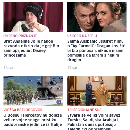
ISKRENO PRIZNANJE
USKORO NA SFF-U
Brat Angeline Jolie nakon
Selma Alispahić ususret filmu
razvoda otkrio da je gej: Bio
o "Ay Carmeli": Dragan Jovičić
sam opsjednut Disney
bi bio ponosan; nikada nisam
princezama
pomislila da igram s nekim
drugim
18 sati
17 sati
VJEŽBA BRZI ODGOVOR
TRI REGIONALNE SILE
U Bosnu i Hercegovinu dolaze
Stvara se veliki vojni savez:
velike vojne snage, pristižu i
Turska, Saudijska Arabija i
padobranske jedinice iz Italije
Pakistan danas potpisuju
zajednički odbrambeni