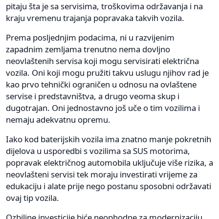
pitaju šta je sa servisima, troškovima održavanja i na
kraju vremenu trajanja popravaka takvih vozila.
Prema posljednjim podacima, ni u razvijenim
zapadnim zemljama trenutno nema dovljno
neovlaštenih servisa koji mogu servisirati električna
vozila. Oni koji mogu pružiti takvu uslugu njihov rad je
kao prvo tehnički ograničen u odnosu na ovlaštene
servise i predstavništva, a drugo veoma skup i
dugotrajan. Oni jednostavno još uče o tim vozilima i
nemaju adekvatnu opremu.
Iako kod baterijskih vozila ima znatno manje pokretnih
dijelova u usporedbi s vozilima sa SUS motorima,
popravak električnog automobila uključuje više rizika, a
neovlašteni servisi tek moraju investirati vrijeme za
edukaciju i alate prije nego postanu sposobni održavati
ovaj tip vozila.
Ozbiljne investicije biće neophodne za modernizaciju