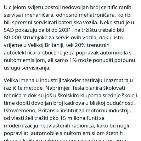
U cijelom svijetu postoji nedovoljan broj certificiranih
servisa i mehaničara, odnosno mehatroničara, koji bi
bili spremni servisirati baterijska vozila. Neke studije u
SAD pokazuju da bi do 2031. na tržištu trebalo biti
80.000 stručnjaka za servis ovih vozila, dok u isto
vrijeme u Velikoj Britaniji, tek 20% trenutnih
autoelektričara obučeno je za popravak automobila s
nultom emisijom, ali samo 1% može ponuditi potpunu
uslugu servisiranja.
Velika imena u industriji također testiraju i razmatraju
različite metode. Naprimjer, Tesla planira školovati
tehničare dok su još u školskim klupama srednje škole i
time dobiti dovoljan broj kadrova u bliskoj budućnosti.
Istovremeno, Britanski institut za motornu industriju
od vlasti želi tražiti oko 15 miliona funti za
modernizaciju neovlaštenih radionica, kako bi mogli
popravljati automobile s nultom emisijom štetnih
plinova kojih je svakim danom sve više na cestama.