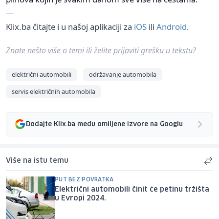
Klix.ba čitajte i u našoj aplikaciji za
iOS
ili
Android
.
Znate nešto više o temi ili želite prijaviti grešku u tekstu?
električni automobili
održavanje automobila
servis električnih automobila
Dodajte Klix.ba među omiljene izvore na Googlu
Više na istu temu
PUT BEZ POVRATKA
Električni automobili činit će petinu tržišta
u Evropi 2024.