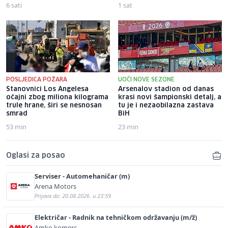
6 sati
1 sat
POSLJEDICA POŽARA
UOČI NOVE SEZONE
Stanovnici Los Angelesa
Arsenalov stadion od danas
očajni zbog miliona kilograma
krasi novi šampionski detalj, a
trule hrane, širi se nesnosan
tu je i nezaobilazna zastava
smrad
BiH
53 min
23 min
Oglasi za posao
Serviser - Automehaničar (m)
Arena Motors
Prijava do: 20.08.2026. u 23:59
Električar - Radnik na tehničkom održavanju (m/ž)
Amko komerc