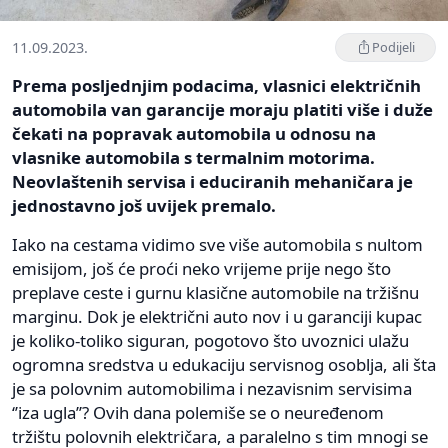
11.09.2023.
Podijeli
Prema posljednjim podacima, vlasnici električnih
automobila van garancije moraju platiti više i duže
čekati na popravak automobila u odnosu na
vlasnike automobila s termalnim motorima.
Neovlaštenih servisa i educiranih mehaničara je
jednostavno još uvijek premalo.
Iako na cestama vidimo sve više automobila s nultom
emisijom, još će proći neko vrijeme prije nego što
preplave ceste i gurnu klasične automobile na tržišnu
marginu. Dok je električni auto nov i u garanciji kupac
je koliko-toliko siguran, pogotovo što uvoznici ulažu
ogromna sredstva u edukaciju servisnog osoblja, ali šta
je sa polovnim automobilima i nezavisnim servisima
‘’iza ugla’’? Ovih dana polemiše se o neuređenom
tržištu polovnih električara, a paralelno s tim mnogi se