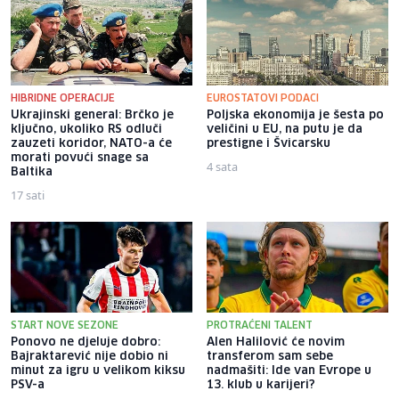
HIBRIDNE OPERACIJE
EUROSTATOVI PODACI
Ukrajinski general: Brčko je
Poljska ekonomija je šesta po
ključno, ukoliko RS odluči
veličini u EU, na putu je da
zauzeti koridor, NATO-a će
prestigne i Švicarsku
morati povući snage sa
4 sata
Baltika
17 sati
START NOVE SEZONE
PROTRAĆENI TALENT
Ponovo ne djeluje dobro:
Alen Halilović će novim
Bajraktarević nije dobio ni
transferom sam sebe
minut za igru u velikom kiksu
nadmašiti: Ide van Evrope u
PSV-a
13. klub u karijeri?