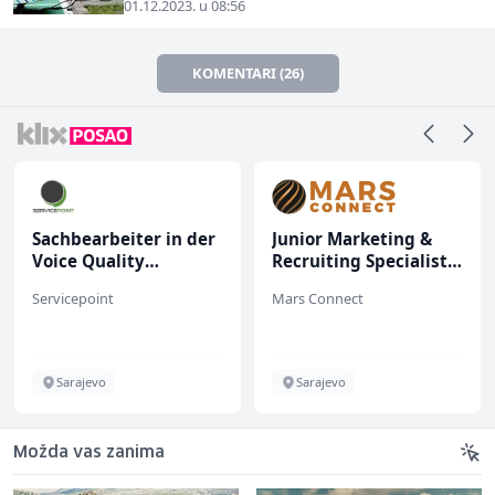
01.12.2023. u 08:56
KOMENTARI (26)
Sachbearbeiter in der
Junior Marketing &
Voice Quality
Recruiting Specialist
Management (m/w)
(m/ž)
Servicepoint
Mars Connect
Sarajevo
Sarajevo
Možda vas zanima