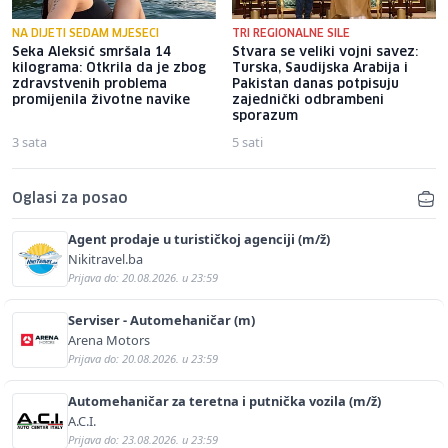
NA DIJETI SEDAM MJESECI
TRI REGIONALNE SILE
Seka Aleksić smršala 14
Stvara se veliki vojni savez:
kilograma: Otkrila da je zbog
Turska, Saudijska Arabija i
zdravstvenih problema
Pakistan danas potpisuju
promijenila životne navike
zajednički odbrambeni
sporazum
3 sata
5 sati
Oglasi za posao
Agent prodaje u turističkoj agenciji (m/ž)
Nikitravel.ba
Prijava do: 20.08.2026. u 23:59
Serviser - Automehaničar (m)
Arena Motors
Prijava do: 20.08.2026. u 23:59
Automehaničar za teretna i putnička vozila (m/ž)
A.C.I.
Prijava do: 23.08.2026. u 23:59