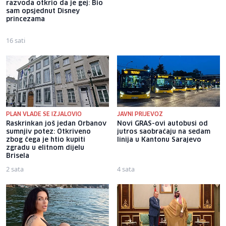
razvoda otkrio da je gej: Bio
o "Ay Carmeli": Dragan Jovičić
sam opsjednut Disney
bi bio ponosan; nikada nisam
princezama
pomislila da igram s nekim
drugim
16 sati
15 sati
PLAN VLADE SE IZJALOVIO
JAVNI PRIJEVOZ
Raskrinkan još jedan Orbanov
Novi GRAS-ovi autobusi od
sumnjiv potez: Otkriveno
jutros saobraćaju na sedam
zbog čega je htio kupiti
linija u Kantonu Sarajevo
zgradu u elitnom dijelu
Brisela
2 sata
4 sata