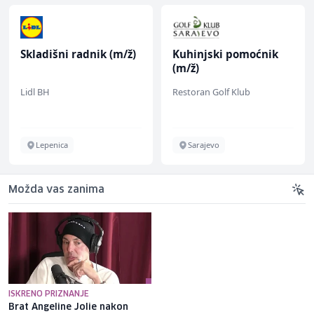
Skladišni radnik (m/ž)
Kuhinjski pomoćnik
(m/ž)
Lidl BH
Restoran Golf Klub
Lepenica
Sarajevo
Možda vas zanima
ISKRENO PRIZNANJE
Brat Angeline Jolie nakon
Selma Alispahić ususret filmu