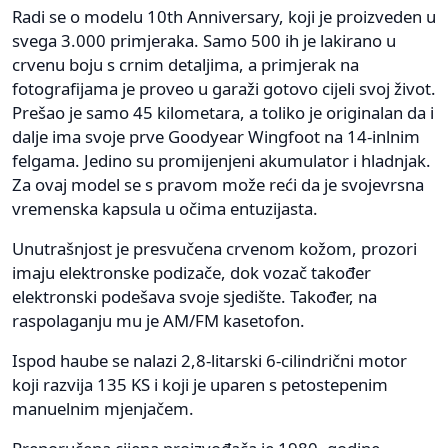
Radi se o modelu 10th Anniversary, koji je proizveden u
svega 3.000 primjeraka. Samo 500 ih je lakirano u
crvenu boju s crnim detaljima, a primjerak na
fotografijama je proveo u garaži gotovo cijeli svoj život.
Prešao je samo 45 kilometara, a toliko je originalan da i
dalje ima svoje prve Goodyear Wingfoot na 14-inlnim
felgama. Jedino su promijenjeni akumulator i hladnjak.
Za ovaj model se s pravom može reći da je svojevrsna
vremenska kapsula u očima entuzijasta.
Unutrašnjost je presvučena crvenom kožom, prozori
imaju elektronske podizače, dok vozač također
elektronski podešava svoje sjedište. Također, na
raspolaganju mu je AM/FM kasetofon.
Ispod haube se nalazi 2,8-litarski 6-cilindrični motor
koji razvija 135 KS i koji je uparen s petostepenim
manuelnim mjenjačem.