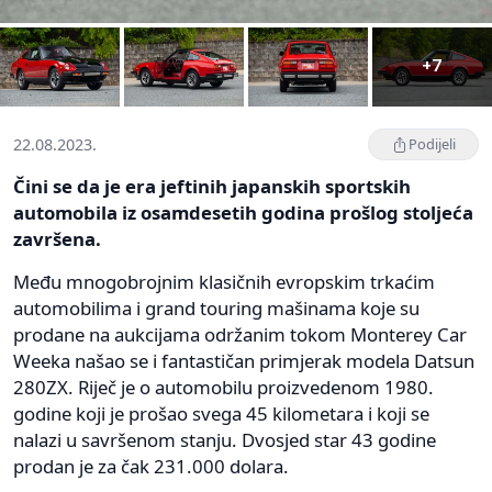
+7
22.08.2023.
Podijeli
Čini se da je era jeftinih japanskih sportskih
automobila iz osamdesetih godina prošlog stoljeća
završena.
Među mnogobrojnim klasičnih evropskim trkaćim
automobilima i grand touring mašinama koje su
prodane na aukcijama održanim tokom Monterey Car
Weeka našao se i fantastičan primjerak modela Datsun
280ZX. Riječ je o automobilu proizvedenom 1980.
godine koji je prošao svega 45 kilometara i koji se
nalazi u savršenom stanju. Dvosjed star 43 godine
prodan je za čak 231.000 dolara.