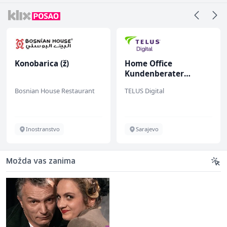
Konobarica (ž)
Home Office
Kundenberater
(m/w/d) für Vattenfall
Bosnian House Restaurant
TELUS Digital
Inostranstvo
Sarajevo
Možda vas zanima