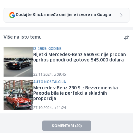
Dodajte Klix.ba među omiljene izvore na Googlu
Više na istu temu
IZ 1989. GODINE
Rijetki Mercedes-Benz 560SEC nije prodan
uprkos ponudi od gotovo 545.000 dolara
22.11.2024. u 09:45
AUTO NOSTALGIJA
Mercedes-Benz 230 SL: Bezvremenska
Pagoda bila je perfekcija skladnih
proporcija
27.10.2024. u 11:24
KOMENTARI (20)