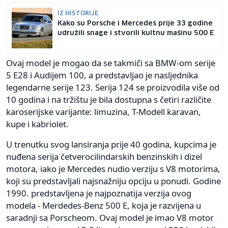
IZ HISTORIJE
Kako su Porsche i Mercedes prije 33 godine
udružili snage i stvorili kultnu mašinu 500 E
Ovaj model je mogao da se takmiči sa BMW-om serije
5 E28 i Audijem 100, a predstavljao je nasljednika
legendarne serije 123. Serija 124 se proizvodila više od
10 godina i na tržištu je bila dostupna s četiri različite
karoserijske varijante: limuzina, T-Modell karavan,
kupe i kabriolet.
U trenutku svog lansiranja prije 40 godina, kupcima je
nuđena serija četverocilindarskih benzinskih i dizel
motora, iako je Mercedes nudio verziju s V8 motorima,
koji su predstavljali najsnažniju opciju u ponudi. Godine
1990. predstavljena je najpoznatija verzija ovog
modela - Merdedes-Benz 500 E, koja je razvijena u
saradnji sa Porscheom. Ovaj model je imao V8 motor