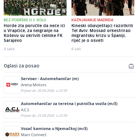
BEZ PODRŠKE U 1. KOLU
KAŽNJAVANJE MADRIDA
Horde zla poručile da neće ići
Kineski obavještajci razotkrili
u Vrapčiće, za neigranje na
Tel Aviv: Mossad orkestrirao
Koševu su okrivili čelnike FK
migrantsku krizu u Španiji,
Sarajevo
riječ je o osveti
4 sata
6 sati
Oglasi za posao
Serviser - Automehaničar (m)
Arena Motors
Prijava do: 20.08.2026. u 23:59
Automehaničar za teretna i putnička vozila (m/ž)
A.C.I.
Prijava do: 23.08.2026. u 23:59
Vozač kamiona u Njemačkoj (m/ž)
Mars Connect