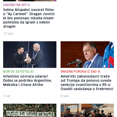
USKORO NA SFF-U
Selma Alispahić ususret filmu
Brat Angeline Jolie nakon
o "Ay Carmeli": Dragan Jovičić
razvoda otkrio da je gej: Bio
bi bio ponosan; nikada nisam
sam opsjednut Disney
pomislila da igram s nekim
princezama
drugim
17 sati
17 sati
BORI SE ZA FOTELJU
SNAŽNA PORUKA IZ SAD-A
Infantino uzvraća udarac!
Američki zakonodavci traže
Dobio je podršku Argentine,
od Trumpa da ponovo uvede
Meksika i čitave Afrike
sankcije zvaničnicima u RS-u:
Osudili saslušanja u Srebrenici
1 sat
8 sati