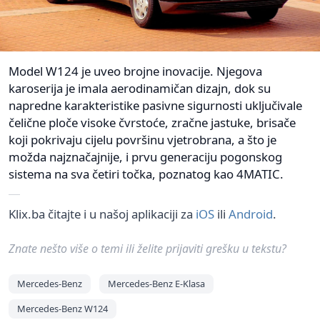
Model W124 je uveo brojne inovacije. Njegova
karoserija je imala aerodinamičan dizajn, dok su
napredne karakteristike pasivne sigurnosti uključivale
čelične ploče visoke čvrstoće, zračne jastuke, brisače
koji pokrivaju cijelu površinu vjetrobrana, a što je
možda najznačajnije, i prvu generaciju pogonskog
sistema na sva četiri točka, poznatog kao 4MATIC.
Klix.ba čitajte i u našoj aplikaciji za
iOS
ili
Android
.
Znate nešto više o temi ili želite prijaviti grešku u tekstu?
Mercedes-Benz
Mercedes-Benz E-Klasa
Mercedes-Benz W124