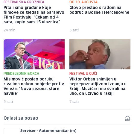
FESTIVALSKA GROZNICA
OD 10. AUGUSTA
Pitali smo građane koje
Glovo prestao s radom na
filmove će gledati na Sarajevo
području Bosne i Hercegovine
Film Festivalu: "Čekam od 4
sata, kupio sam 15 ulaznica"
24 min
5 sati
PREDSJEDNIK BORCA
FESTIVAL U GUČI
Misimović poslao poruku
Viktor Orban snimljen u
rivalima nakon pobjede protiv
neprepoznatljivom izdanju u
Veleža: "Nova sezona, stare
Srbiji: Muzičari mu svirali na
navike"
uho, on uživao u rakiji
5 sati
7 sati
Oglasi za posao
Serviser - Automehaničar (m)