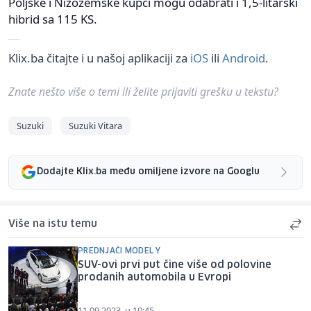
Poljske i Nizozemske kupci mogu odabrati i 1,5-litarski
hibrid sa 115 KS.
Klix.ba čitajte i u našoj aplikaciji za
iOS
ili
Android
.
Znate nešto više o temi ili želite prijaviti grešku u tekstu?
Suzuki
Suzuki Vitara
Dodajte Klix.ba među omiljene izvore na Googlu
Više na istu temu
PREDNJAČI MODEL Y
SUV-ovi prvi put čine više od polovine
prodanih automobila u Evropi
11.09.2023. u 10:45