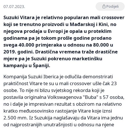
07.07.2023.
Podijeli
Suzuki Vitara je relativno popularan mali crossover
koji se trenutno proizvodi u Mađarskoj i Kini, no
njegova prodaja u Evropi je opala u proteklim
godinama pa je tokom prošle godine prodano
svega 40.000 primjeraka u odnosu na 80.000 u
2019. godini. Drastična vremena traže drastične
mjere pa je Suzuki pokrenuo marketinšku
kampanju u Španiji.
Kompanija Suzuki Iberica je odlučila demonstrirati
praktičnost Vitare te su u mali crossover ušle čak 23
osobe. To nije ni blizu svjetskog rekorda koji je
postavila originalna Volkswagenova "Buba" s 57 osoba,
no i dalje je impresivan rezultat s obzirom na relativno
kratko međuosovinsko rastojanje Vitare koje iznsi
2.500 mm. Iz Suzukija naglašavaju da Vitara ima jednu
od najprostranijih unutrašnjosti u odnosu na njene