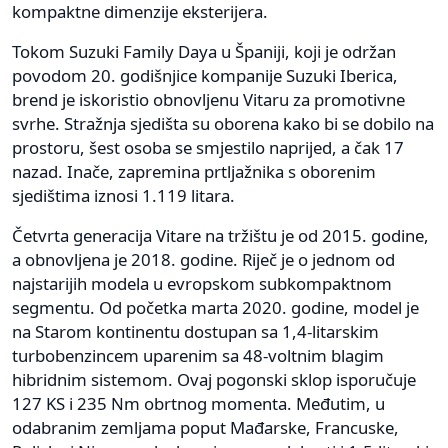
kompaktne dimenzije eksterijera.
Tokom Suzuki Family Daya u Španiji, koji je održan
povodom 20. godišnjice kompanije Suzuki Iberica,
brend je iskoristio obnovljenu Vitaru za promotivne
svrhe. Stražnja sjedišta su oborena kako bi se dobilo na
prostoru, šest osoba se smjestilo naprijed, a čak 17
nazad. Inače, zapremina prtljažnika s oborenim
sjedištima iznosi 1.119 litara.
Četvrta generacija Vitare na tržištu je od 2015. godine,
a obnovljena je 2018. godine. Riječ je o jednom od
najstarijih modela u evropskom subkompaktnom
segmentu. Od početka marta 2020. godine, model je
na Starom kontinentu dostupan sa 1,4-litarskim
turbobenzincem uparenim sa 48-voltnim blagim
hibridnim sistemom. Ovaj pogonski sklop isporučuje
127 KS i 235 Nm obrtnog momenta. Međutim, u
odabranim zemljama poput Mađarske, Francuske,