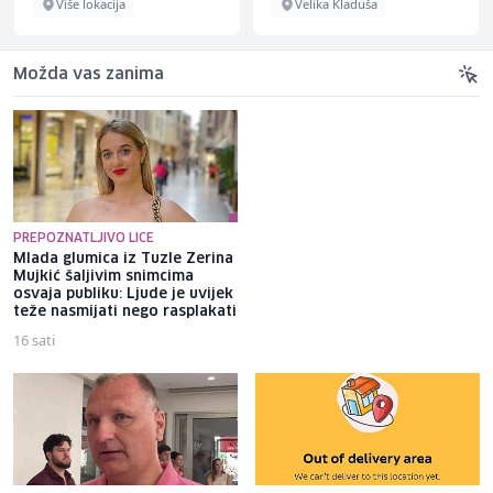
Više lokacija
Velika Kladuša
Možda vas zanima
PREPOZNATLJIVO LICE
Mlada glumica iz Tuzle Zerina
Potpredsjednik Borca
Mujkić šaljivim snimcima
prozvao "sarajevsku čaršiju":
osvaja publiku: Ljude je uvijek
Najviše ih boli to što najbolji
teže nasmijati nego rasplakati
dolazi iz RS-a
16 sati
2 sata