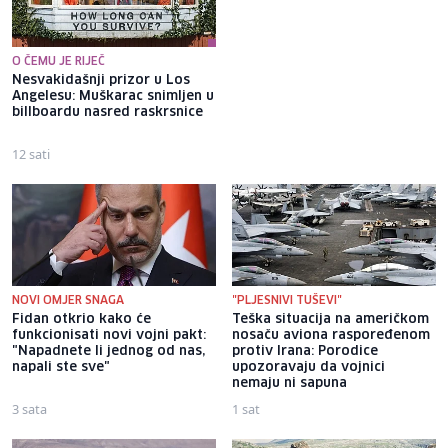
O ČEMU JE RIJEČ
Nesvakidašnji prizor u Los
Pogledajte kako će izgledati
Angelesu: Muškarac snimljen u
100 miliona KM vrijedan
billboardu nasred raskrsnice
stambeno-poslovni kompleks
"Galeria Zenica"
12 sati
12 sati
NOVI OMJER SNAGA
"PLJESNIVI TUŠEVI"
Fidan otkrio kako će
Teška situacija na američkom
funkcionisati novi vojni pakt:
nosaču aviona raspoređenom
"Napadnete li jednog od nas,
protiv Irana: Porodice
napali ste sve"
upozoravaju da vojnici
nemaju ni sapuna
3 sata
1 sat