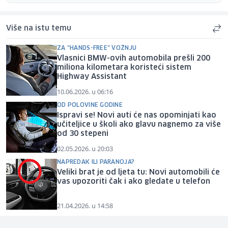
Više na istu temu
ZA "HANDS-FREE" VOŽNJU
Vlasnici BMW-ovih automobila prešli 200
miliona kilometara koristeći sistem
Highway Assistant
10.06.2026. u 06:16
OD POLOVINE GODINE
Ispravi se! Novi auti će nas opominjati kao
učiteljice u školi ako glavu nagnemo za više
od 30 stepeni
02.05.2026. u 20:03
NAPREDAK ILI PARANOJA?
Veliki brat je od ljeta tu: Novi automobili će
vas upozoriti čak i ako gledate u telefon
21.04.2026. u 14:58