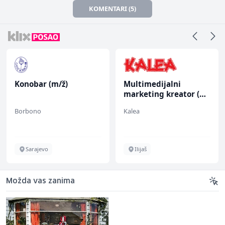
KOMENTARI (5)
Konobar (m/ž)
Multimedijalni
marketing kreator (m/
ž)
Borbono
Kalea
Sarajevo
Ilijaš
Možda vas zanima