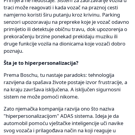
Primjera ne nedostaje. Sistem za zadržavanje vozila u
traci može reagovati i kada vozač na praznoj cesti
namjerno koristi širu putanju kroz krivinu. Parking
senzori upozoravaju na prepreke koje je vozač odavno
primijetio ili detektuje običnu travu, dok upozorenja o
prekoračenju brzine ponekad prekidaju muziku ili
druge funkcije vozila na dionicama koje vozači dobro
poznaju.
Šta je to hiperpersonalizacija?
Prema Boschu, tu nastaje paradoks: tehnologija
razvijena da spašava živote postaje izvor frustracije, a
na kraju završava isključena. A isključen sigurnosni
sistem ne može pomoći nikome.
Zato njemačka kompanija razvija ono što naziva
"hiperpersonalizacijom" ADAS sistema. Ideja je da
automobil pomoću vještačke inteligencije uči navike
svog vozača i prilagođava način na koji reaguje u