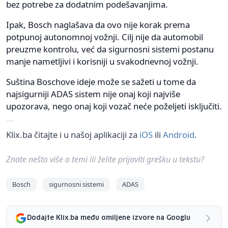
bez potrebe za dodatnim podešavanjima.
Ipak, Bosch naglašava da ovo nije korak prema
potpunoj autonomnoj vožnji. Cilj nije da automobil
preuzme kontrolu, već da sigurnosni sistemi postanu
manje nametljivi i korisniji u svakodnevnoj vožnji.
Suština Boschove ideje može se sažeti u tome da
najsigurniji ADAS sistem nije onaj koji najviše
upozorava, nego onaj koji vozač neće poželjeti isključiti.
Klix.ba čitajte i u našoj aplikaciji za
iOS
ili
Android
.
Znate nešto više o temi ili želite prijaviti grešku u tekstu?
Bosch
sigurnosni sistemi
ADAS
Dodajte Klix.ba među omiljene izvore na Googlu