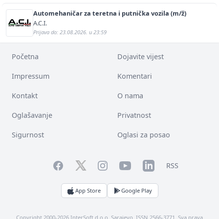
Automehaničar za teretna i putnička vozila (m/ž)
A.C.I.
Prijava do: 23.08.2026. u 23:59
Početna
Dojavite vijest
Impressum
Komentari
Kontakt
O nama
Oglašavanje
Privatnost
Sigurnost
Oglasi za posao
Facebook
YouTube
LinkedIn
Twitter
Instagram
RSS
App Store
Google Play
Copyright 2000-2026 InterSoft d.o.o. Sarajevo. ISSN 2566-3771. Sva prava