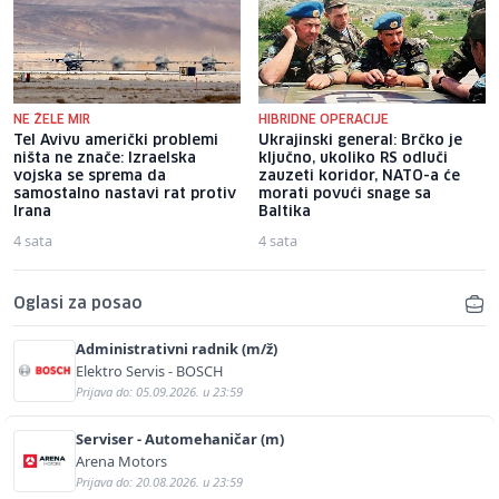
NE ŽELE MIR
HIBRIDNE OPERACIJE
Tel Avivu američki problemi
Ukrajinski general: Brčko je
ništa ne znače: Izraelska
ključno, ukoliko RS odluči
vojska se sprema da
zauzeti koridor, NATO-a će
samostalno nastavi rat protiv
morati povući snage sa
Irana
Baltika
4 sata
4 sata
Oglasi za posao
Administrativni radnik (m/ž)
Elektro Servis - BOSCH
Prijava do: 05.09.2026. u 23:59
Serviser - Automehaničar (m)
Arena Motors
Prijava do: 20.08.2026. u 23:59