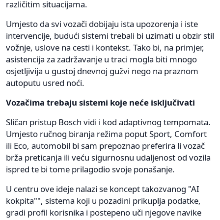
različitim situacijama.
Umjesto da svi vozači dobijaju ista upozorenja i iste
intervencije, budući sistemi trebali bi uzimati u obzir stil
vožnje, uslove na cesti i kontekst. Tako bi, na primjer,
asistencija za zadržavanje u traci mogla biti mnogo
osjetljivija u gustoj dnevnoj gužvi nego na praznom
autoputu usred noći.
Vozačima trebaju sistemi koje neće isključivati
Sličan pristup Bosch vidi i kod adaptivnog tempomata.
Umjesto ručnog biranja režima poput Sport, Comfort
ili Eco, automobil bi sam prepoznao preferira li vozač
brža preticanja ili veću sigurnosnu udaljenost od vozila
ispred te bi tome prilagodio svoje ponašanje.
U centru ove ideje nalazi se koncept takozvanog "AI
kokpita"", sistema koji u pozadini prikuplja podatke,
gradi profil korisnika i postepeno uči njegove navike