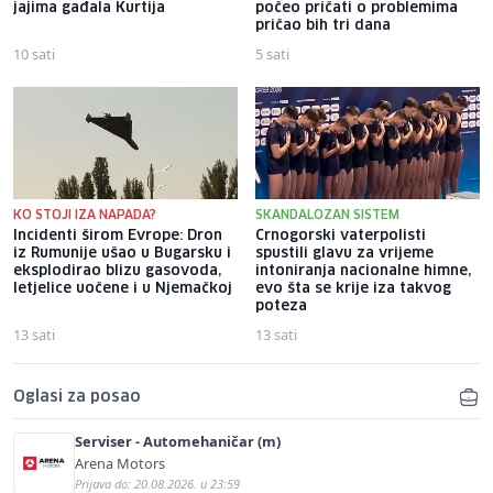
jajima gađala Kurtija
počeo pričati o problemima
pričao bih tri dana
10 sati
5 sati
KO STOJI IZA NAPADA?
SKANDALOZAN SISTEM
Incidenti širom Evrope: Dron
Crnogorski vaterpolisti
iz Rumunije ušao u Bugarsku i
spustili glavu za vrijeme
eksplodirao blizu gasovoda,
intoniranja nacionalne himne,
letjelice uočene i u Njemačkoj
evo šta se krije iza takvog
poteza
13 sati
13 sati
Oglasi za posao
Serviser - Automehaničar (m)
Arena Motors
Prijava do: 20.08.2026. u 23:59