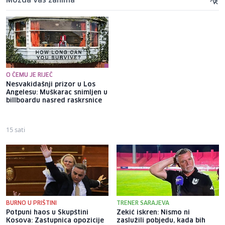
Možda vas zanima
O ČEMU JE RIJEČ
Nesvakidašnji prizor u Los
Tel Avivu američki problemi
Angelesu: Muškarac snimljen u
ništa ne znače: Izraelska
billboardu nasred raskrsnice
vojska se sprema da
samostalno nastavi rat protiv
Irana
15 sati
7 sati
BURNO U PRIŠTINI
TRENER SARAJEVA
Potpuni haos u Skupštini
Zekić iskren: Nismo ni
Kosova: Zastupnica opozicije
zaslužili pobjedu, kada bih