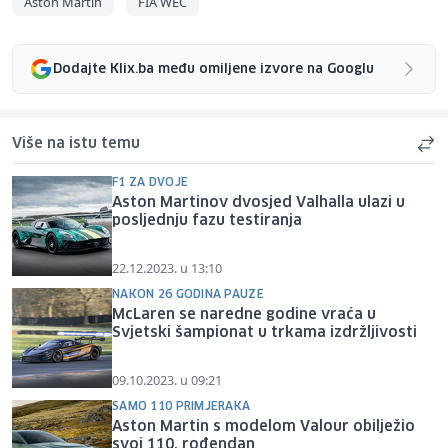
Aston Martin
FIA WEC
Dodajte Klix.ba među omiljene izvore na Googlu
Više na istu temu
F1 ZA DVOJE
Aston Martinov dvosjed Valhalla ulazi u
posljednju fazu testiranja
22.12.2023. u 13:10
NAKON 26 GODINA PAUZE
McLaren se naredne godine vraća u
Svjetski šampionat u trkama izdržljivosti
09.10.2023. u 09:21
SAMO 110 PRIMJERAKA
Aston Martin s modelom Valour obilježio
svoj 110. rođendan