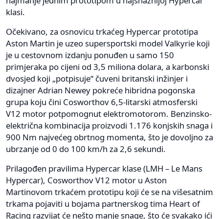
najmanje jednim prototipom u najsnažnijoj Hypercar
klasi.
Očekivano, za osnovicu trkaćeg Hypercar prototipa
Aston Martin je uzeo supersportski model Valkyrie koji
je u cestovnom izdanju ponuđen u samo 150
primjeraka po cijeni od 3,5 miliona dolara, a karbonski
dvosjed koji „potpisuje“ čuveni britanski inžinjer i
dizajner Adrian Newey pokreće hibridna pogonska
grupa koju čini Cosworthov 6,5-litarski atmosferski
V12 motor potpomognut elektromotorom. Benzinsko-
električna kombinacija proizvodi 1.176 konjskih snaga i
900 Nm najvećeg obrtnog momenta, što je dovoljno za
ubrzanje od 0 do 100 km/h za 2,6 sekundi.
Prilagođen pravilima Hypercar klase (LMH – Le Mans
Hypercar), Cosworthov V12 motor u Aston
Martinovom trkaćem prototipu koji će se na višesatnim
trkama pojaviti u bojama partnerskog tima Heart of
Racing razvijat će nešto manje snage, što će svakako ići