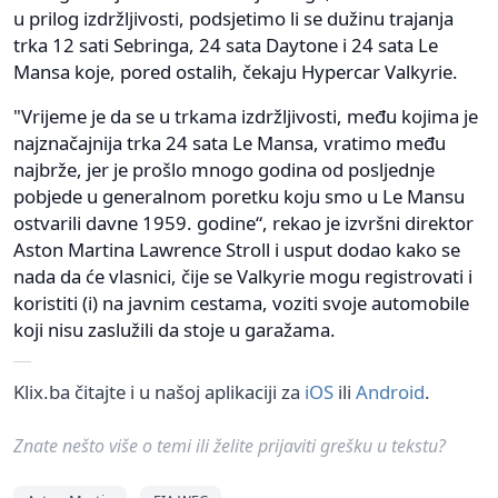
u prilog izdržljivosti, podsjetimo li se dužinu trajanja
trka 12 sati Sebringa, 24 sata Daytone i 24 sata Le
Mansa koje, pored ostalih, čekaju Hypercar Valkyrie.
"Vrijeme je da se u trkama izdržljivosti, među kojima je
najznačajnija trka 24 sata Le Mansa, vratimo među
najbrže, jer je prošlo mnogo godina od posljednje
pobjede u generalnom poretku koju smo u Le Mansu
ostvarili davne 1959. godine“, rekao je izvršni direktor
Aston Martina Lawrence Stroll i usput dodao kako se
nada da će vlasnici, čije se Valkyrie mogu registrovati i
koristiti (i) na javnim cestama, voziti svoje automobile
koji nisu zaslužili da stoje u garažama.
Klix.ba čitajte i u našoj aplikaciji za
iOS
ili
Android
.
Znate nešto više o temi ili želite prijaviti grešku u tekstu?