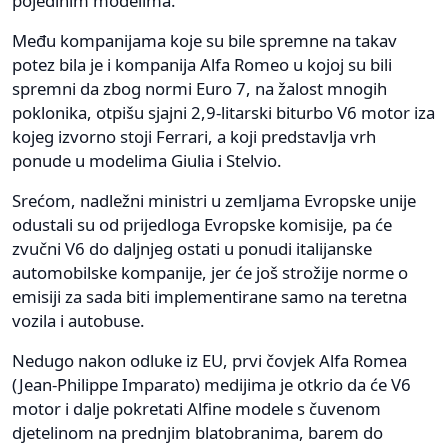
pojedinim modelima.
Među kompanijama koje su bile spremne na takav
potez bila je i kompanija Alfa Romeo u kojoj su bili
spremni da zbog normi Euro 7, na žalost mnogih
poklonika, otpišu sjajni 2,9-litarski biturbo V6 motor iza
kojeg izvorno stoji Ferrari, a koji predstavlja vrh
ponude u modelima Giulia i Stelvio.
Srećom, nadležni ministri u zemljama Evropske unije
odustali su od prijedloga Evropske komisije, pa će
zvučni V6 do daljnjeg ostati u ponudi italijanske
automobilske kompanije, jer će još strožije norme o
emisiji za sada biti implementirane samo na teretna
vozila i autobuse.
Nedugo nakon odluke iz EU, prvi čovjek Alfa Romea
(Jean-Philippe Imparato) medijima je otkrio da će V6
motor i dalje pokretati Alfine modele s čuvenom
djetelinom na prednjim blatobranima, barem do