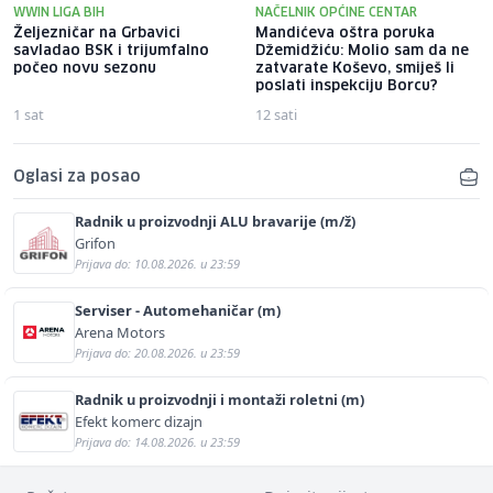
WWIN LIGA BIH
NAČELNIK OPĆINE CENTAR
Željezničar na Grbavici
Mandićeva oštra poruka
savladao BSK i trijumfalno
Džemidžiću: Molio sam da ne
počeo novu sezonu
zatvarate Koševo, smiješ li
poslati inspekciju Borcu?
1 sat
12 sati
Oglasi za posao
Radnik u proizvodnji ALU bravarije (m/ž)
Grifon
Prijava do: 10.08.2026. u 23:59
Serviser - Automehaničar (m)
Arena Motors
Prijava do: 20.08.2026. u 23:59
Radnik u proizvodnji i montaži roletni (m)
Efekt komerc dizajn
Prijava do: 14.08.2026. u 23:59