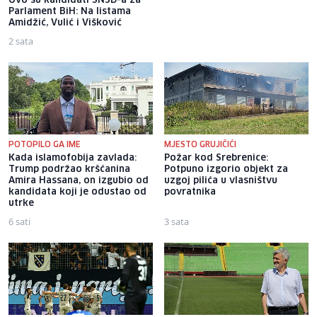
Ovo su kandidati SNSD-a za
Tok utakmice: Željezničar -
Parlament BiH: Na listama
BSK 2:1
Amidžić, Vulić i Višković
2 sata
4 sata
POTOPILO GA IME
MJESTO GRUJIČIĆI
Kada islamofobija zavlada:
Požar kod Srebrenice:
Trump podržao kršćanina
Potpuno izgorio objekt za
Amira Hassana, on izgubio od
uzgoj pilića u vlasništvu
kandidata koji je odustao od
povratnika
utrke
6 sati
3 sata