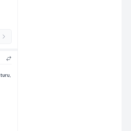
turu,
i