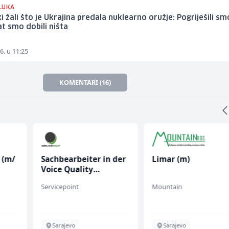
LUKA
i žali što je Ukrajina predala nuklearno oružje: Pogriješili sm
t smo dobili ništa
6. u 11:25
KOMENTARI (16)
 (m/
Sachbearbeiter in der
Limar (m)
Voice Quality
Management (m/w)
Servicepoint
Mountain
Sarajevo
Sarajevo