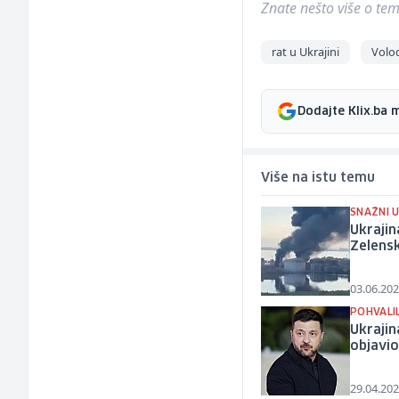
Znate nešto više o temi 
rat u Ukrajini
Volo
Dodajte Klix.ba 
Više na istu temu
SNAŽNI 
Ukrajin
Zelensk
03.06.202
POHVALIL
Ukrajin
objavio
29.04.202