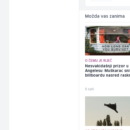
Možda vas zanima
O ČEMU JE RIJEČ
Nesvakidašnji prizor u
Angelesu: Muškarac sni
billboardu nasred rask
6 sati