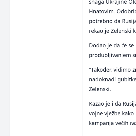
snaga Ukrajine Ol
Hnatovim. Odobrio
potrebno da Rusija 
rekao je Zelenski 
Dodao je da će se 
produbljivanjem s
"Također, vidimo z
nadoknadi gubitke,
Zelenski.
Kazao je i da Rusij
vojne vježbe kako 
kampanja većih ra