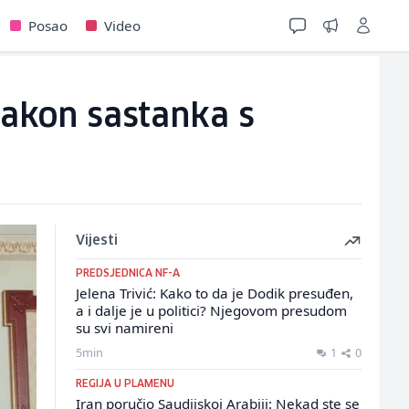
Posao
Video
nakon sastanka s
Vijesti
PREDSJEDNICA NF-A
Jelena Trivić: Kako to da je Dodik presuđen,
a i dalje je u politici? Njegovom presudom
su svi namireni
5min
1
0
REGIJA U PLAMENU
Iran poručio Saudijskoj Arabiji: Nekad ste se