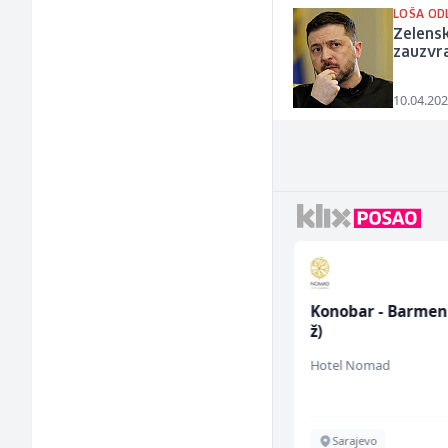
LOŠA OD
Zelensk
zauzvra
10.04.202
Junior Marketing &
Konobar - Barmen
Recruiting Specialist
ž)
(m/ž)
Mars Connect
Hotel Nomad
Sarajevo
Sarajevo