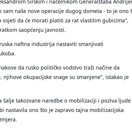
eksandrom Sirskim i načelnikom Generalštaba Andrij
 sam naše nove operacije dugog dometa - to je ono š
osjeti da će morati platiti za rat vlastitim gubicima",
kratkom saopćenju javnosti.
ruska naftna industrija nastaviti smanjivati
ukoba.
nakove da rusko političko vodstvo traži načine da
 njihove okupacijske snage su smanjene", istakao je
a šalje takozvane naredbe o mobilizaciji i poziva ljude
bi nastavila ono što je zapravo tajna mobilizacijska
zmjera.