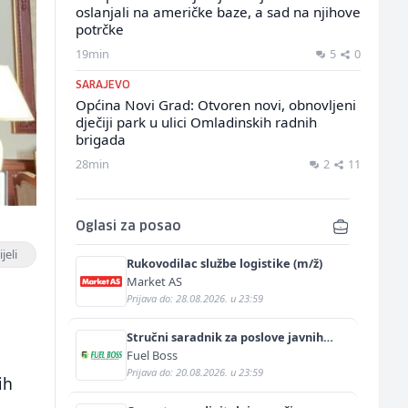
oslanjali na američke baze, a sad na njihove
potrčke
19min
5
0
SARAJEVO
Općina Novi Grad: Otvoren novi, obnovljeni
dječiji park u ulici Omladinskih radnih
brigada
28min
2
11
Oglasi za posao
jeli
Rukovodilac službe logistike (m/ž)
Market AS
Prijava do: 28.08.2026. u 23:59
Stručni saradnik za poslove javnih
nabavki (m/ž)
Fuel Boss
Prijava do: 20.08.2026. u 23:59
ih