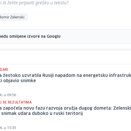
ili želite prijaviti grešku u tekstu?
domir Zelenski
među omiljene izvore na Googlu
UDARI
a žestoko uzvratila Rusiji napadom na energetsku infrastruk
i objavio snimke
6. u 09:56
I SE REZULTATIMA
a započela novu fazu razvoja oružja dugog dometa: Zelensk
 snimak udara duboko u ruski teritorij
6. u 15:35