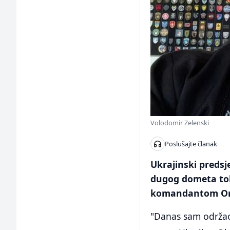
Volodomir Zelenski
Poslušajte članak
Ukrajinski predsj
dugog dometa to
komandantom Oru
"Danas sam održa