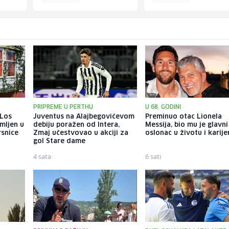
PRIPREME U PERTHU
U 68. GODINI
 Los
Juventus na Alajbegovićevom
Preminuo otac Lionela
mljen u
debiju poražen od Intera,
Messija, bio mu je glavni
rsnice
Zmaj učestvovao u akciji za
oslonac u životu i karije
gol Stare dame
4 sata
6 sati