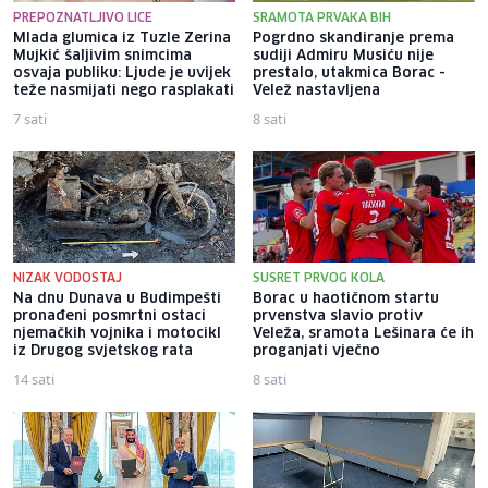
PREPOZNATLJIVO LICE
SRAMOTA PRVAKA BIH
Mlada glumica iz Tuzle Zerina
Pogrdno skandiranje prema
Mujkić šaljivim snimcima
sudiji Admiru Musiću nije
osvaja publiku: Ljude je uvijek
prestalo, utakmica Borac -
teže nasmijati nego rasplakati
Velež nastavljena
7 sati
8 sati
NIZAK VODOSTAJ
SUSRET PRVOG KOLA
Na dnu Dunava u Budimpešti
Borac u haotičnom startu
pronađeni posmrtni ostaci
prvenstva slavio protiv
njemačkih vojnika i motocikl
Veleža, sramota Lešinara će ih
iz Drugog svjetskog rata
proganjati vječno
14 sati
8 sati