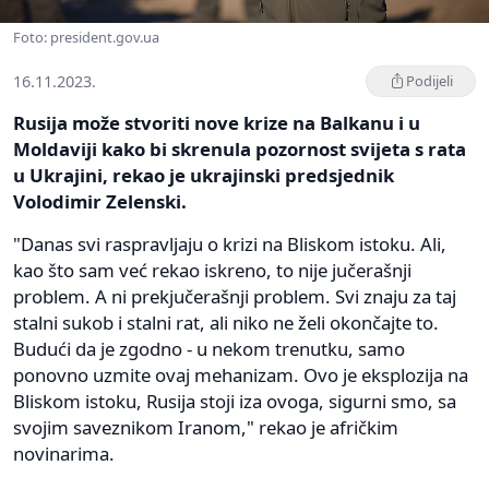
Foto: president.gov.ua
16.11.2023.
Podijeli
Rusija može stvoriti nove krize na Balkanu i u
Moldaviji kako bi skrenula pozornost svijeta s rata
u Ukrajini, rekao je ukrajinski predsjednik
Volodimir Zelenski.
"Danas svi raspravljaju o krizi na Bliskom istoku. Ali,
kao što sam već rekao iskreno, to nije jučerašnji
problem. A ni prekjučerašnji problem. Svi znaju za taj
stalni sukob i stalni rat, ali niko ne želi okončajte to.
Budući da je zgodno - u nekom trenutku, samo
ponovno uzmite ovaj mehanizam. Ovo je eksplozija na
Bliskom istoku, Rusija stoji iza ovoga, sigurni smo, sa
svojim saveznikom Iranom," rekao je afričkim
novinarima.