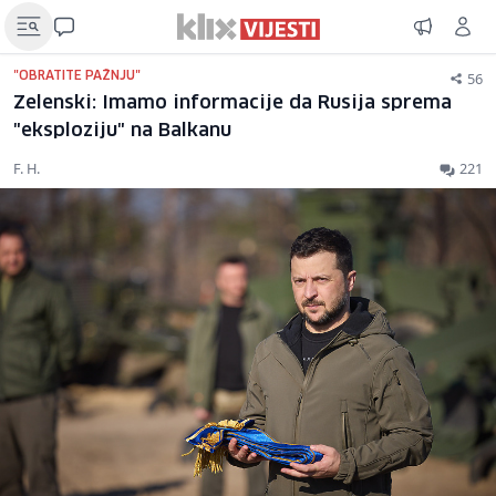
56
"OBRATITE PAŽNJU"
Zelenski: Imamo informacije da Rusija sprema
"eksploziju" na Balkanu
F. H.
221