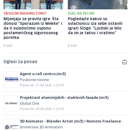
ZBOGOM WASHINGTONU?
DUEL NA PECARI
Mijenjaju se pravila igre: Šta
Pogledajte kakvu su
donosi "Sporazum iz Mekke" i
svlačionicu iza sebe ostavili
da li svjedočimo usponu
igrači Sloge: "Ljudski je bilo
postameričkog sigurnosnog
da im je takvu i vratimo"
poretka
9 sati
6 sati
Oglasi za posao
Agent u call centru (m/ž)
Poslovne novine
Prijava do: 21.08.2026. u 23:59
Projektant aluminijskih - staklenih fasada (m/ž)
Global One
Prijava do: 20.08.2026. u 23:59
3D Animator - Blender Artist (m/ž) / Remote Freelance
Immersive 3D Animation