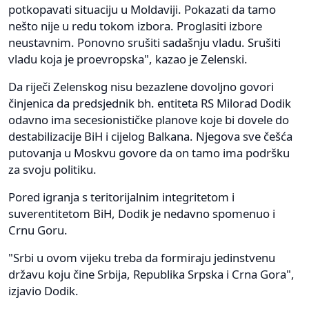
potkopavati situaciju u Moldaviji. Pokazati da tamo
nešto nije u redu tokom izbora. Proglasiti izbore
neustavnim. Ponovno srušiti sadašnju vladu. Srušiti
vladu koja je proevropska", kazao je Zelenski.
Da riječi Zelenskog nisu bezazlene dovoljno govori
činjenica da predsjednik bh. entiteta RS Milorad Dodik
odavno ima secesionističke planove koje bi dovele do
destabilizacije BiH i cijelog Balkana. Njegova sve češća
putovanja u Moskvu govore da on tamo ima podršku
za svoju politiku.
Pored igranja s teritorijalnim integritetom i
suverentitetom BiH, Dodik je nedavno spomenuo i
Crnu Goru.
"Srbi u ovom vijeku treba da formiraju jedinstvenu
državu koju čine Srbija, Republika Srpska i Crna Gora",
izjavio Dodik.