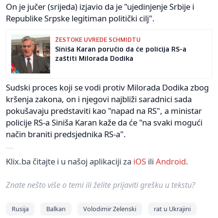
On je jučer (srijeda) izjavio da je "ujedinjenje Srbije i
Republike Srpske legitiman politički cilj".
ŽESTOKE UVREDE SCHMIDTU
Siniša Karan poručio da će policija RS-a
zaštiti Milorada Dodika
Sudski proces koji se vodi protiv Milorada Dodika zbog
kršenja zakona, on i njegovi najbliži saradnici sada
pokušavaju predstaviti kao "napad na RS", a ministar
policije RS-a Siniša Karan kaže da će "na svaki mogući
način braniti predsjednika RS-a".
Klix.ba čitajte i u našoj aplikaciji za
iOS
ili
Android
.
Znate nešto više o temi ili želite prijaviti grešku u tekstu?
Rusija
Balkan
Volodimir Zelenski
rat u Ukrajini