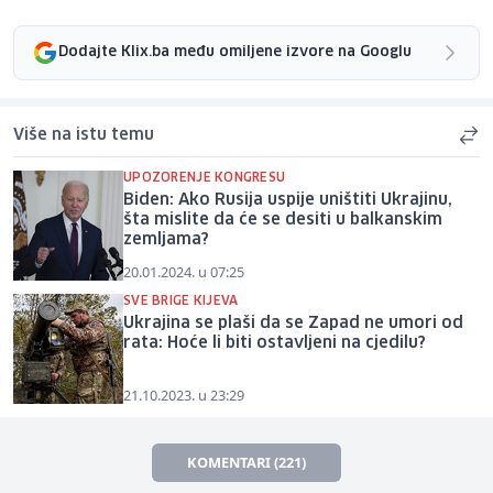
Dodajte Klix.ba među omiljene izvore na Googlu
Više na istu temu
UPOZORENJE KONGRESU
Biden: Ako Rusija uspije uništiti Ukrajinu,
šta mislite da će se desiti u balkanskim
zemljama?
20.01.2024. u 07:25
SVE BRIGE KIJEVA
Ukrajina se plaši da se Zapad ne umori od
rata: Hoće li biti ostavljeni na cjedilu?
21.10.2023. u 23:29
KOMENTARI (221)