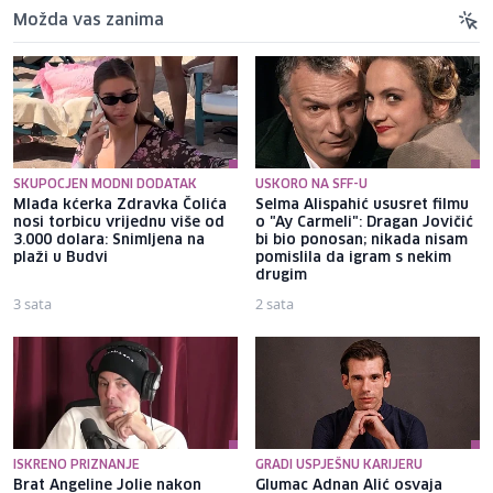
Možda vas zanima
SKUPOCJEN MODNI DODATAK
USKORO NA SFF-U
Mlađa kćerka Zdravka Čolića
Selma Alispahić ususret filmu
nosi torbicu vrijednu više od
o "Ay Carmeli": Dragan Jovičić
3.000 dolara: Snimljena na
bi bio ponosan; nikada nisam
plaži u Budvi
pomislila da igram s nekim
drugim
3 sata
2 sata
ISKRENO PRIZNANJE
GRADI USPJEŠNU KARIJERU
Brat Angeline Jolie nakon
Glumac Adnan Alić osvaja