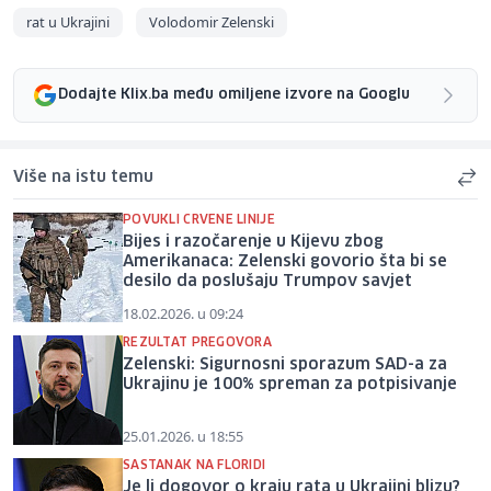
rat u Ukrajini
Volodomir Zelenski
Dodajte Klix.ba među omiljene izvore na Googlu
Više na istu temu
POVUKLI CRVENE LINIJE
Bijes i razočarenje u Kijevu zbog
Amerikanaca: Zelenski govorio šta bi se
desilo da poslušaju Trumpov savjet
18.02.2026. u 09:24
REZULTAT PREGOVORA
Zelenski: Sigurnosni sporazum SAD-a za
Ukrajinu je 100% spreman za potpisivanje
25.01.2026. u 18:55
SASTANAK NA FLORIDI
Je li dogovor o kraju rata u Ukrajini blizu?