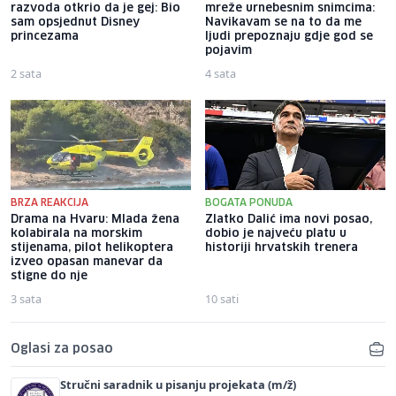
razvoda otkrio da je gej: Bio
mreže urnebesnim snimcima:
sam opsjednut Disney
Navikavam se na to da me
princezama
ljudi prepoznaju gdje god se
pojavim
2 sata
4 sata
BRZA REAKCIJA
BOGATA PONUDA
Drama na Hvaru: Mlada žena
Zlatko Dalić ima novi posao,
kolabirala na morskim
dobio je najveću platu u
stijenama, pilot helikoptera
historiji hrvatskih trenera
izveo opasan manevar da
stigne do nje
3 sata
10 sati
Oglasi za posao
Stručni saradnik u pisanju projekata (m/ž)