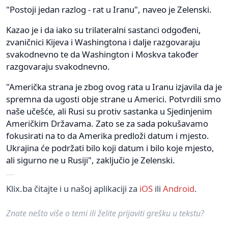
"Postoji jedan razlog - rat u Iranu", naveo je Zelenski.
Kazao je i da iako su trilateralni sastanci odgođeni,
zvaničnici Kijeva i Washingtona i dalje razgovaraju
svakodnevno te da Washington i Moskva također
razgovaraju svakodnevno.
"Američka strana je zbog ovog rata u Iranu izjavila da je
spremna da ugosti obje strane u Americi. Potvrdili smo
naše učešće, ali Rusi su protiv sastanka u Sjedinjenim
Američkim Državama. Zato se za sada pokušavamo
fokusirati na to da Amerika predloži datum i mjesto.
Ukrajina će podržati bilo koji datum i bilo koje mjesto,
ali sigurno ne u Rusiji", zaključio je Zelenski.
Klix.ba čitajte i u našoj aplikaciji za
iOS
ili
Android
.
Znate nešto više o temi ili želite prijaviti grešku u tekstu?