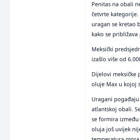
Penitas na obali n
četvrte kategorije
uragan se kretao 
kako se približava
Meksički predsjed
izašlo više od 6.0
Dijelovi meksičke 
oluje Max u kojoj 
Uragani pogađaju M
atlantskoj obali. 
se formira između 
oluja još uvijek n
temperatura mora z