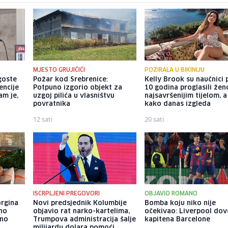
MJESTO GRUJIČIĆI
POZIRALA U BIKINIJU
goste
Požar kod Srebrenice:
Kelly Brook su naučnici p
encije
Potpuno izgorio objekt za
10 godina proglasili že
am je,
uzgoj pilića u vlasništvu
najsavršenijim tijelom, 
povratnika
kako danas izgleda
12 sati
20 sati
ISCRPLJENI PREGOVORI
OBJAVIO ROMANO
orgina
Novi predsjednik Kolumbije
Bomba koju niko nije
no
objavio rat narko-kartelima,
očekivao: Liverpool do
eno
Trumpova administracija šalje
kapitena Barcelone
milijardu dolara pomoći