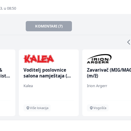
3. u 08:50
KOMENTARI (7)
&
Voditelj poslovnice
Zavarivač (MIG/MA
ist
salona namještaja (m/
(m/ž)
ž)
Kalea
Irion Argerr
Više lokacija
Vogošća