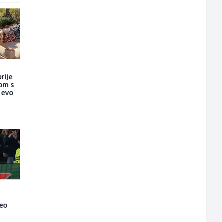
rije
nom s
a evo
veo