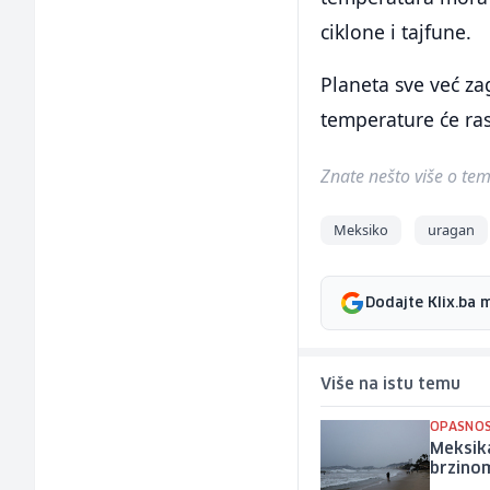
ciklone i tajfune.
Planeta sve već zag
temperature će ras
Znate nešto više o temi 
Meksiko
uragan
Dodajte Klix.ba 
Više na istu temu
OPASNOS
Meksika
brzino