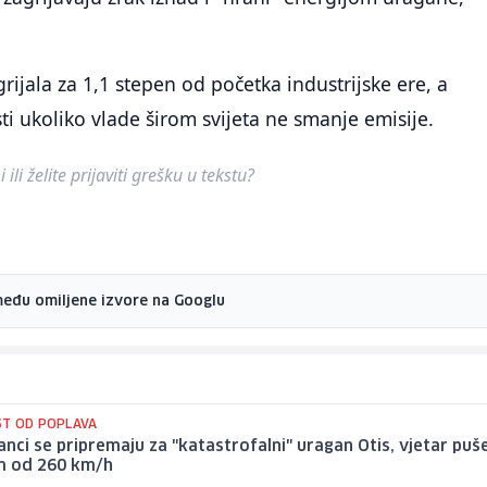
rijala za 1,1 stepen od početka industrijske ere, a
ti ukoliko vlade širom svijeta ne smanje emisije.
ili želite prijaviti grešku u tekstu?
među omiljene izvore na Googlu
T OD POPLAVA
nci se pripremaju za "katastrofalni" uragan Otis, vjetar puš
m od 260 km/h