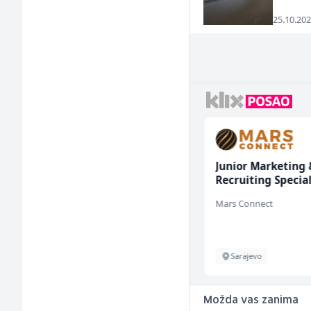
25.10.202
Multimedijalni
Junior Marketing 
marketing kreator (m/
Recruiting Special
ž)
(m/ž)
Kalea
Mars Connect
Ilijaš
Sarajevo
Možda vas zanima