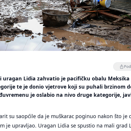
Podi
 uragan Lidia zahvatio je pacifičku obalu Meksika
egorije te je donio vjetrove koji su puhali brzinom d
uvremenu je oslabio na nivo druge kategorije, jav
yarit su saopćile da je muškarac poginuo nakon što je 
m je upravljao. Uragan Lidia se spustio na mali grad 