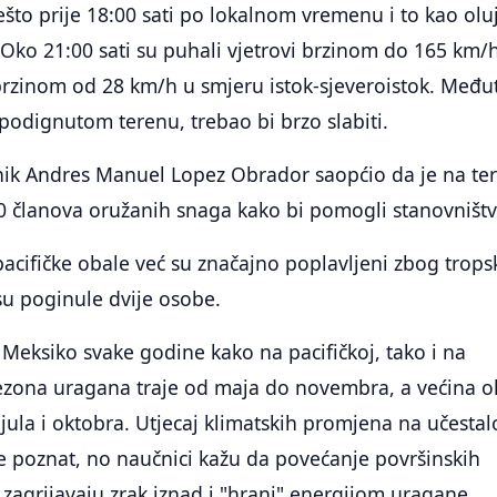
ešto prije 18:00 sati po lokalnom vremenu i to kao olu
. Oko 21:00 sati su puhali vjetrovi brzinom do 165 km/h
brzinom od 28 km/h u smjeru istok-sjeveroistok. Među
 podignutom terenu, trebao bi brzo slabiti.
nik Andres Manuel Lopez Obrador saopćio da je na te
00 članova oružanih snaga kako bi pomogli stanovništv
pacifičke obale već su značajno poplavljeni zbog trops
su poginule dvije osobe.
eksiko svake godine kako na pacifičkoj, tako i na
Sezona uragana traje od maja do novembra, a većina o
jula i oktobra. Utjecaj klimatskih promjena na učestal
ije poznat, no naučnici kažu da povećanje površinskih
agrijavaju zrak iznad i "hrani" energijom uragane,