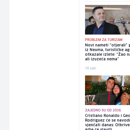
PROBLEM ZA TURIZAM
Novi nameti "otjerali" 
iz Neuma, turističke ag
otkazale izlete: "Žao n
ali izuzeća nema"
16 sati
ZAJEDNO SU OD 2016.
Cristiano Ronaldo i Ge
Rodriguez će se navod
vjenčati danas: Otkriv
gdje će slaviti