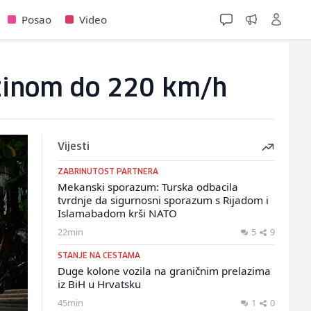
Posao
Video
rzinom do 220 km/h
Vijesti
ZABRINUTOST PARTNERA
Mekanski sporazum: Turska odbacila
tvrdnje da sigurnosni sporazum s Rijadom i
Islamabadom krši NATO
22min
5
9
STANJE NA CESTAMA
Duge kolone vozila na graničnim prelazima
iz BiH u Hrvatsku
45min
1
0