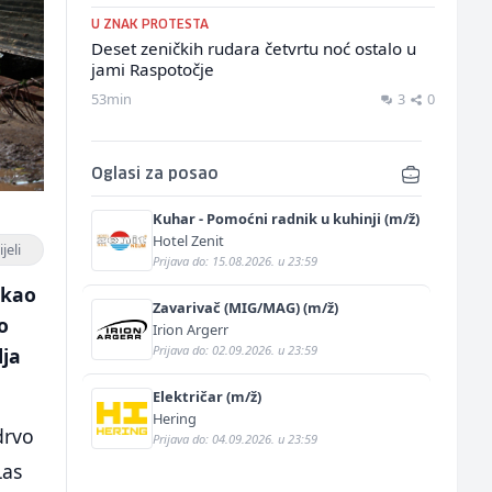
U ZNAK PROTESTA
Deset zeničkih rudara četvrtu noć ostalo u
jami Raspotočje
53min
3
0
Oglasi za posao
Kuhar - Pomoćni radnik u kuhinji (m/ž)
Hotel Zenit
jeli
Prijava do: 15.08.2026. u 23:59
 kao
Zavarivač (MIG/MAG) (m/ž)
o
Irion Argerr
Prijava do: 02.09.2026. u 23:59
lja
Električar (m/ž)
Hering
drvo
Prijava do: 04.09.2026. u 23:59
Las