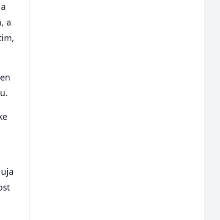
ja
, a
tim,
ren
u.
ke
luja
ost