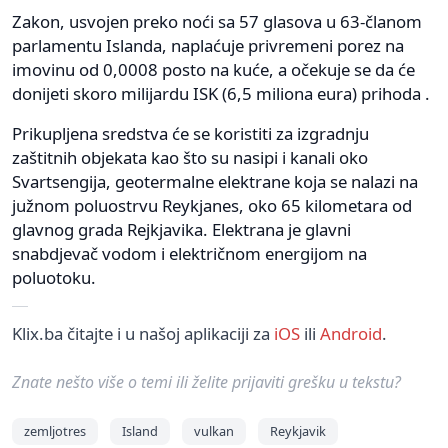
Zakon, usvojen preko noći sa 57 glasova u 63-članom
parlamentu Islanda, naplaćuje privremeni porez na
imovinu od 0,0008 posto na kuće, a očekuje se da će
donijeti skoro milijardu ISK (6,5 miliona eura) prihoda .
Prikupljena sredstva će se koristiti za izgradnju
zaštitnih objekata kao što su nasipi i kanali oko
Svartsengija, geotermalne elektrane koja se nalazi na
južnom poluostrvu Reykjanes, oko 65 kilometara od
glavnog grada Rejkjavika. Elektrana je glavni
snabdjevač vodom i električnom energijom na
poluotoku.
Klix.ba čitajte i u našoj aplikaciji za
iOS
ili
Android
.
Znate nešto više o temi ili želite prijaviti grešku u tekstu?
zemljotres
Island
vulkan
Reykjavik