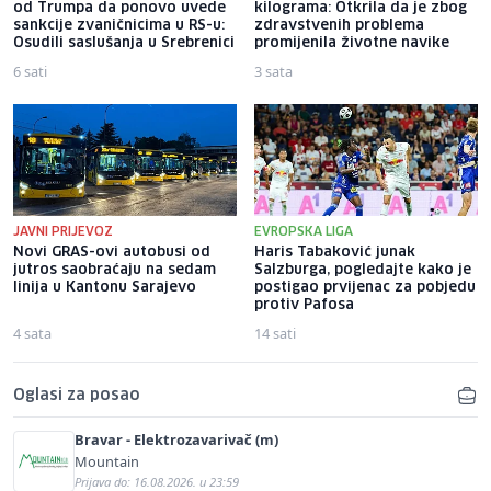
od Trumpa da ponovo uvede
kilograma: Otkrila da je zbog
sankcije zvaničnicima u RS-u:
zdravstvenih problema
Osudili saslušanja u Srebrenici
promijenila životne navike
6 sati
3 sata
JAVNI PRIJEVOZ
EVROPSKA LIGA
Novi GRAS-ovi autobusi od
Haris Tabaković junak
jutros saobraćaju na sedam
Salzburga, pogledajte kako je
linija u Kantonu Sarajevo
postigao prvijenac za pobjedu
protiv Pafosa
4 sata
14 sati
Oglasi za posao
Bravar - Elektrozavarivač (m)
Mountain
Prijava do: 16.08.2026. u 23:59