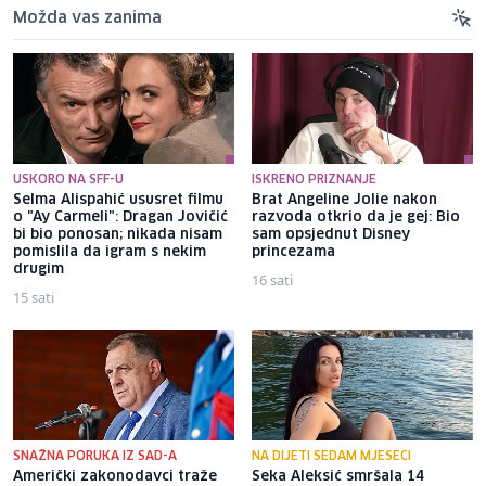
Možda vas zanima
USKORO NA SFF-U
ISKRENO PRIZNANJE
Selma Alispahić ususret filmu
Brat Angeline Jolie nakon
o "Ay Carmeli": Dragan Jovičić
razvoda otkrio da je gej: Bio
bi bio ponosan; nikada nisam
sam opsjednut Disney
pomislila da igram s nekim
princezama
drugim
16 sati
15 sati
SNAŽNA PORUKA IZ SAD-A
NA DIJETI SEDAM MJESECI
Američki zakonodavci traže
Seka Aleksić smršala 14