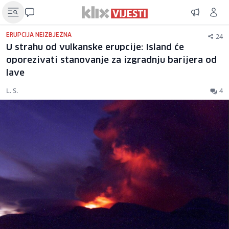
24
ERUPCIJA NEIZBJEŽNA
U strahu od vulkanske erupcije: Island će
oporezivati stanovanje za izgradnju barijera od
lave
L. S.
4