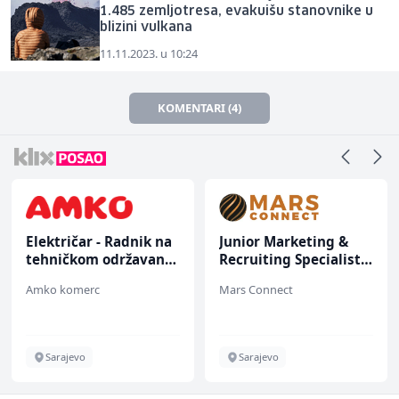
1.485 zemljotresa, evakuišu stanovnike u
blizini vulkana
11.11.2023. u 10:24
KOMENTARI (4)
Električar - Radnik na
Junior Marketing &
tehničkom održavanju
Recruiting Specialist
(m/ž)
(m/ž)
Amko komerc
Mars Connect
Sarajevo
Sarajevo