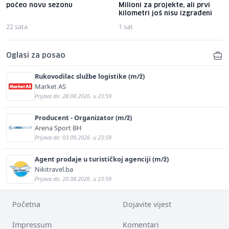
počeo novu sezonu
Milioni za projekte, ali prvi
kilometri još nisu izgrađeni
22 sata
1 sat
Oglasi za posao
Rukovodilac službe logistike (m/ž)
Market AS
Prijava do: 28.08.2026. u 23:59
Producent - Organizator (m/ž)
Arena Sport BH
Prijava do: 03.09.2026. u 23:59
Agent prodaje u turističkoj agenciji (m/ž)
Nikitravel.ba
Prijava do: 20.08.2026. u 23:59
Početna
Dojavite vijest
Impressum
Komentari