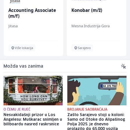
Accounting Associate
Konobar (m/ž)
(m/f)
Jitasa
Mesna Industrija Gora
Više lokacija
Sarajevo
Možda vas zanima
O ČEMU JE RIJEČ
BROJANJE SAOBRAĆAJA
Nesvakidašnji prizor u Los
Zašto Sarajevo stoji u koloni:
Angelesu: Muškarac snimljen u
Samo od Otoke do Alipašinog
billboardu nasred raskrsnice
Polja 2025. je dnevno
prolazilo do 65.000 vozila