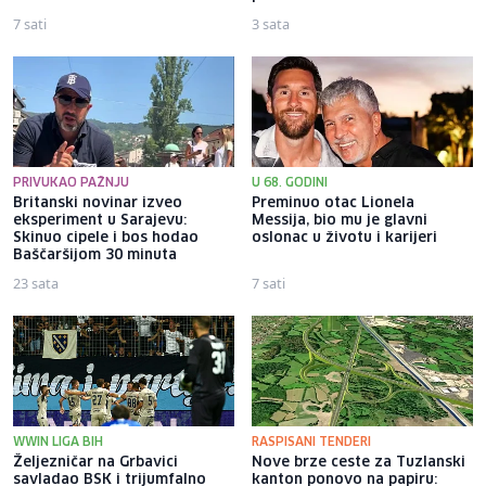
7 sati
3 sata
PRIVUKAO PAŽNJU
U 68. GODINI
Britanski novinar izveo
Preminuo otac Lionela
eksperiment u Sarajevu:
Messija, bio mu je glavni
Skinuo cipele i bos hodao
oslonac u životu i karijeri
Baščaršijom 30 minuta
23 sata
7 sati
WWIN LIGA BIH
RASPISANI TENDERI
Željezničar na Grbavici
Nove brze ceste za Tuzlanski
savladao BSK i trijumfalno
kanton ponovo na papiru: