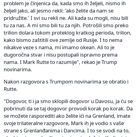
problem je činjenica da, kada smo ih željeli, nismo ih
željeli jako, ali jesmo rekli: 'ako želite da nam se
pridružite.' I svi su rekli ne. Ali kada su mogli, nisu bili
tu za nas. A mi smo bili tu za njih. Potrošili smo preko
trilion dolara tokom proteklog kratkog perioda, trilion,
kako bismo zaštitili ove zemlje od Rusije. I to nema
nikakve veze s nama, mi imamo okean. Ali to je
dugoročna stvar i nisu postupali ispravno prema
nama. I Mark Rutte to razumije", rekao je Trump
novinarima.
Nakon razgovora s Trumpom novinarima se obratio i
Rutte.
"Dogovor, ti i ja smo sklopili dogovor u Davosu, ja ću se
pobrinuti da se taj dogovor provodi korak po korak. Da
se možete rasporediti ako želite ići na Grenland, imate
svoje trilateralne razgovore, Mark ih je vodio s vaše
strane s Grenlanđanima i Dancima. I to se svodi na to,