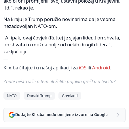
ako bi oni promijenili svoj ustavni položaj u Kraljevini,
itd.", rekao je.
Na kraju je Trump poručio novinarima da je veoma
nezadovoljan NATO-om.
"A, ipak, ovaj čovjek (Rutte) je sjajan lider. I on shvata,
on shvata to možda bolje od nekih drugih lidera",
zaključio je.
Klix.ba čitajte i u našoj aplikaciji za
iOS
ili
Android
.
Znate nešto više o temi ili želite prijaviti grešku u tekstu?
NATO
Donald Trump
Grenland
Dodajte Klix.ba među omiljene izvore na Googlu