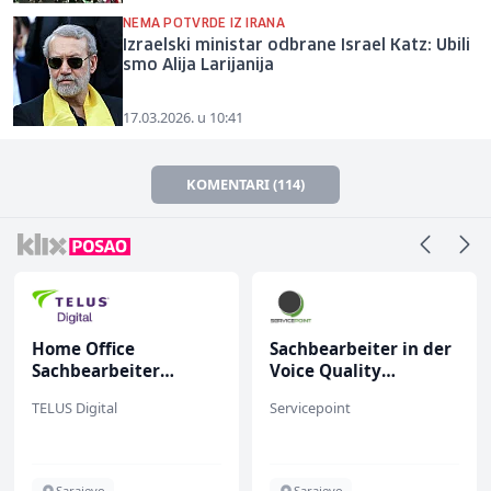
NEMA POTVRDE IZ IRANA
Izraelski ministar odbrane Israel Katz: Ubili
smo Alija Larijanija
17.03.2026. u 10:41
KOMENTARI (114)
Home Office
Sachbearbeiter in der
Sachbearbeiter
Voice Quality
(m/w/d) für einen
Management (m/w)
TELUS Digital
Servicepoint
bekannten deutschen
Energieversorger
Sarajevo
Sarajevo