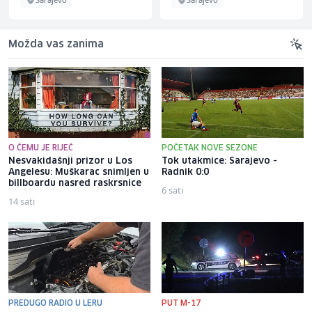
Možda vas zanima
O ČEMU JE RIJEČ
POČETAK NOVE SEZONE
Nesvakidašnji prizor u Los
Tok utakmice: Sarajevo -
Angelesu: Muškarac snimljen u
Radnik 0:0
billboardu nasred raskrsnice
6 sati
14 sati
PREDUGO RADIO U LERU
PUT M-17