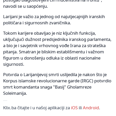
navodi se u saopćenju.
Larijani je važio za jednog od najutjecajnijih iranskih
političara i sigurnosnih zvaničnika.
Tokom karijere obavljao je niz ključnih funkcija,
uključujući dužnost predsjednika iranskog parlamenta,
a bio je i savjetnik vrhovnog vođe Irana za strateška
pitanja. Smatran je bliskim establišmentu i važnom
figurom u donošenju odluka iz oblasti nacionalne
sigurnosti.
Potvrda o Larijanijevoj smrti uslijedila je nakon što je
Korpus islamske revolucionarne garde (IRGC) potvrdio
smrt komandanta snaga "Basij" Gholamreze
Soleimanija.
Klix.ba čitajte i u našoj aplikaciji za
iOS
ili
Android
.