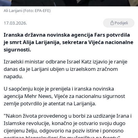
Ali Larijani (Foto: EPA-EFE)
17.03.2026.
Podijeli
Iranska državna novinska agencija Fars potvrdila
je smrt Alija Larijanija, sekretara Vijeća nacionalne
sigurnosti.
Izraelski ministar odbrane Israel Katz izjavio je ranije
danas da je Larijani ubijen u izraelskom zračnom
napadu.
U saopćenju koje je prenijela i iranska novinska
agencija Mehr News, Vijeće za nacionalnu sigurnost
zemlje potvrdilo je atentat na Larijanija.
"Nakon života provedenog u borbi za uzdizanje Irana i
Islamske revolucije, konačno je ostvario svoju dugo
cijenjenu želju, odgovorio na poziv istine i ponosno
postigao blagoslovljeni čin mučeništva na frontu",