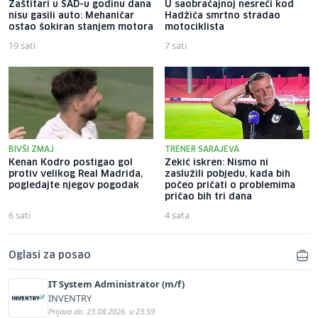
Zaštitari u SAD-u godinu dana
U saobraćajnoj nesreći kod
nisu gasili auto: Mehaničar
Hadžića smrtno stradao
ostao šokiran stanjem motora
motociklista
19 sati
7 sati
BIVŠI ZMAJ
TRENER SARAJEVA
Kenan Kodro postigao gol
Zekić iskren: Nismo ni
protiv velikog Real Madrida,
zaslužili pobjedu, kada bih
pogledajte njegov pogodak
počeo pričati o problemima
pričao bih tri dana
6 sati
4 sata
Oglasi za posao
IT System Administrator (m/f)
INVENTRY
Prijava do: 23.08.2026. u 23:59