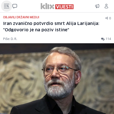
0
OBJAVILI DRŽAVNI MEDIJI
Iran zvanično potvrdio smrt Alija Larijanija:
"Odgovorio je na poziv istine"
Piše: D. R.
114