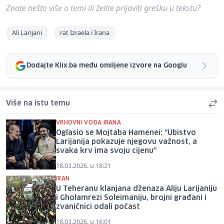
Znate nešto više o temi ili želite prijaviti grešku u tekstu?
Ali Larijani
rat Izraela i Irana
Dodajte Klix.ba među omiljene izvore na Googlu
Više na istu temu
VRHOVNI VOĐA IRANA
Oglasio se Mojtaba Hamenei: "Ubistvo
Larijanija pokazuje njegovu važnost, a
svaka krv ima svoju cijenu"
18.03.2026. u 18:21
IRAN
U Teheranu klanjana dženaza Aliju Larijaniju
i Gholamrezi Soleimaniju, brojni građani i
zvaničnici odali počast
18.03.2026. u 16:01