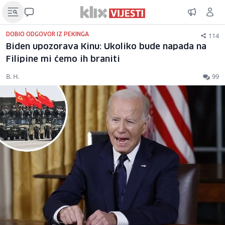
114
DOBIO ODGOVOR IZ PEKINGA
Biden upozorava Kinu: Ukoliko bude napada na
Filipine mi ćemo ih braniti
B. H.
99