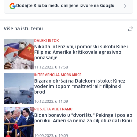
Dodajte Klix.ba među omiljene izvore na Googlu
Više na istu temu
DALEKI ISTOK
Nikada intenzivniji pomorski sukobi Kine i
Filipina: Amerika kritikovala agresivno
ponašanje
11.12.2023. u 17:58
INTERVENCIJA MORNARICE
Bizaran okršaj na Dalekom istoku: Kinezi
vodenim topom "maltretirali" filipinski
brod
10.12.2023. u 11:09
POSJETA VIJETNAMU
Biden boravio u "dvorištu" Pekinga i poslao
poruku: Amerika nema za cilj obuzdati Kinu
10.09.2023. u 19:09