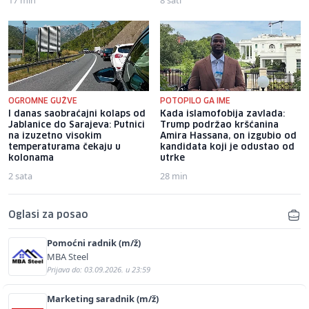
OGROMNE GUŽVE
POTOPILO GA IME
I danas saobraćajni kolaps od
Kada islamofobija zavlada:
Jablanice do Sarajeva: Putnici
Trump podržao kršćanina
na izuzetno visokim
Amira Hassana, on izgubio od
temperaturama čekaju u
kandidata koji je odustao od
kolonama
utrke
2 sata
28 min
Oglasi za posao
Pomoćni radnik (m/ž)
MBA Steel
Prijava do: 03.09.2026. u 23:59
Marketing saradnik (m/ž)