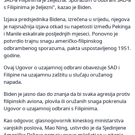
s Filipinima je željezni", kazao je Biden.
Izjava predsjednika Bidena, izrečena u srijedu, njegova
je najsnažnija izjava otkad su napetosti između Pekinga
i Manile eskalirale posljednjih mjeseci. Ponovno je
potvrdio trajnu snagu američko-filipinskog
odbrambenog sporazuma, pakta uspostavljenog 1951.
godine.
Ovaj Ugovor o uzajamnoj odbrani obavezuje SAD i
Filipine na uzajamnu zaštitu u slučaju oružanog
napada.
Biden je jasno dao do znanja da bi svaka agresija protiv
filipinskih aviona, plovila ili oružanih snaga pokrenula
Ugovor o uzajamnoj odbrani s Filipinima.
Kao odgovor, glasnogovornik kineskog ministarstva
vanjskih poslova, Mao Ning, ustvrdio je da Sjedinjene
Američke Države nemaju pravo miješati se u pitanja