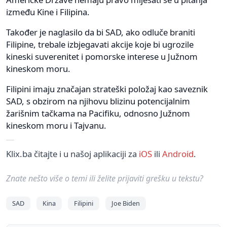
između Kine i Filipina.
Također je naglasilo da bi SAD, ako odluče braniti
Filipine, trebale izbjegavati akcije koje bi ugrozile
kineski suverenitet i pomorske interese u Južnom
kineskom moru.
Filipini imaju značajan strateški položaj kao saveznik
SAD, s obzirom na njihovu blizinu potencijalnim
žarišnim tačkama na Pacifiku, odnosno Južnom
kineskom moru i Tajvanu.
Klix.ba čitajte i u našoj aplikaciji za
iOS
ili
Android
.
Znate nešto više o temi ili želite prijaviti grešku u tekstu?
SAD
Kina
Filipini
Joe Biden