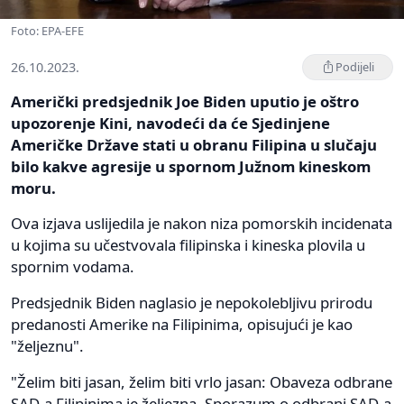
Foto: EPA-EFE
26.10.2023.
Podijeli
Američki predsjednik Joe Biden uputio je oštro
upozorenje Kini, navodeći da će Sjedinjene
Američke Države stati u obranu Filipina u slučaju
bilo kakve agresije u spornom Južnom kineskom
moru.
Ova izjava uslijedila je nakon niza pomorskih incidenata
u kojima su učestvovala filipinska i kineska plovila u
spornim vodama.
Predsjednik Biden naglasio je nepokolebljivu prirodu
predanosti Amerike na Filipinima, opisujući je kao
"željeznu".
"Želim biti jasan, želim biti vrlo jasan: Obaveza odbrane
SAD-a Filipinima je željezna. Sporazum o odbrani SAD-a