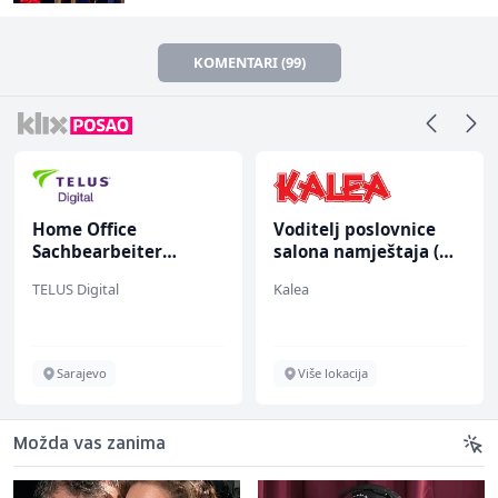
KOMENTARI (99)
Home Office
Voditelj poslovnice
Sachbearbeiter
salona namještaja (m/
(m/w/d) für einen
ž)
TELUS Digital
Kalea
bekannten deutschen
Energieversorger
Sarajevo
Više lokacija
Možda vas zanima