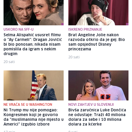
USKORO NA SFF-U
ISKRENO PRIZNANJE
Selma Alispahić ususret filmu
Brat Angeline Jolie nakon
o "Ay Carmeli": Dragan Jovičić
razvoda otkrio da je gej: Bio
bi bio ponosan; nikada nisam
sam opsjednut Disney
pomislila da igram s nekim
princezama
drugim
20 sati
20 sati
NE VRAĆA SE U WASHINGTON
NOVI ZAHTJEV U SLOVENIJI
Ni Trump mu nije pomogao:
Bivša zaručnica Luke Dončića
Kongresmen koji je govorio
ne odustaje: Traži 40 miliona
da "muslimanima nije mjesto u
dolara za sebe i 10 miliona
Americi" izgubio izbore
dolara za kćerke
17 min
8 sati