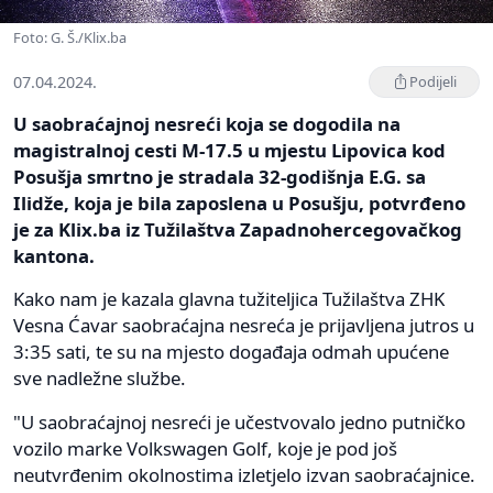
Foto: G. Š./Klix.ba
07.04.2024.
Podijeli
U saobraćajnoj nesreći koja se dogodila na
magistralnoj cesti M-17.5 u mjestu Lipovica kod
Posušja smrtno je stradala 32-godišnja E.G. sa
Ilidže, koja je bila zaposlena u Posušju, potvrđeno
je za Klix.ba iz Tužilaštva Zapadnohercegovačkog
kantona.
Kako nam je kazala glavna tužiteljica Tužilaštva ZHK
Vesna Ćavar saobraćajna nesreća je prijavljena jutros u
3:35 sati, te su na mjesto događaja odmah upućene
sve nadležne službe.
"U saobraćajnoj nesreći je učestvovalo jedno putničko
vozilo marke Volkswagen Golf, koje je pod još
neutvrđenim okolnostima izletjelo izvan saobraćajnice.