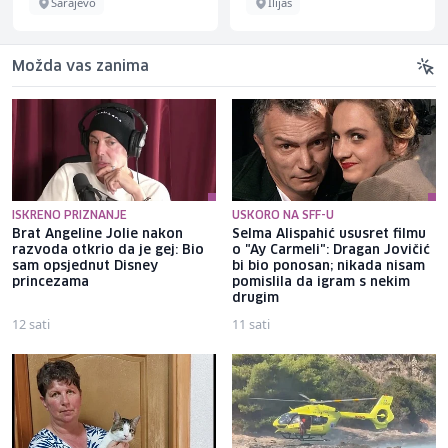
Sarajevo
Ilijaš
Možda vas zanima
ISKRENO PRIZNANJE
USKORO NA SFF-U
Brat Angeline Jolie nakon
Selma Alispahić ususret filmu
razvoda otkrio da je gej: Bio
o "Ay Carmeli": Dragan Jovičić
sam opsjednut Disney
bi bio ponosan; nikada nisam
princezama
pomislila da igram s nekim
drugim
12 sati
11 sati