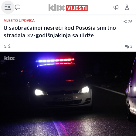
26
MJESTO LIPOVICA
U saobraćajnoj nesreći kod Posušja smrtno
stradala 32-godišnjakinja sa Ilidže
G. Š.
3