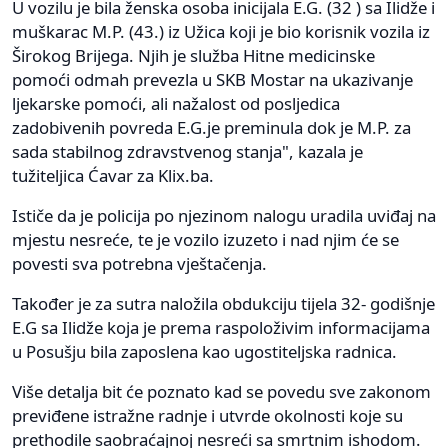
U vozilu je bila ženska osoba inicijala E.G. (32 ) sa Ilidže i
muškarac M.P. (43.) iz Užica koji je bio korisnik vozila iz
Širokog Brijega. Njih je služba Hitne medicinske
pomoći odmah prevezla u SKB Mostar na ukazivanje
ljekarske pomoći, ali nažalost od posljedica
zadobivenih povreda E.G.je preminula dok je M.P. za
sada stabilnog zdravstvenog stanja", kazala je
tužiteljica Ćavar za Klix.ba.
Ističe da je policija po njezinom nalogu uradila uviđaj na
mjestu nesreće, te je vozilo izuzeto i nad njim će se
povesti sva potrebna vještačenja.
Također je za sutra naložila obdukciju tijela 32- godišnje
E.G sa Ilidže koja je prema raspoloživim informacijama
u Posušju bila zaposlena kao ugostiteljska radnica.
Više detalja bit će poznato kad se povedu sve zakonom
previđene istražne radnje i utvrde okolnosti koje su
prethodile saobraćajnoj nesreći sa smrtnim ishodom.