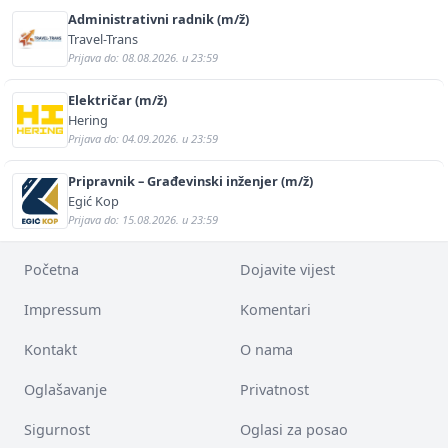
Administrativni radnik (m/ž)
Travel-Trans
Prijava do: 08.08.2026. u 23:59
Električar (m/ž)
Hering
Prijava do: 04.09.2026. u 23:59
Pripravnik – Građevinski inženjer (m/ž)
Egić Kop
Prijava do: 15.08.2026. u 23:59
Početna
Dojavite vijest
Impressum
Komentari
Kontakt
O nama
Oglašavanje
Privatnost
Sigurnost
Oglasi za posao