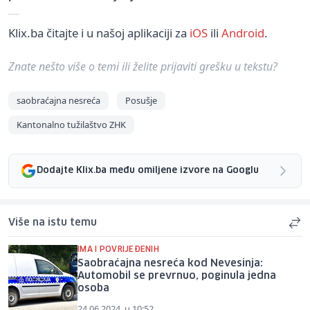
Klix.ba čitajte i u našoj aplikaciji za
iOS
ili
Android
.
Znate nešto više o temi ili želite prijaviti grešku u tekstu?
saobraćajna nesreća
Posušje
Kantonalno tužilaštvo ZHK
Dodajte Klix.ba među omiljene izvore na Googlu
Više na istu temu
IMA I POVRIJEĐENIH
Saobraćajna nesreća kod Nevesinja:
Automobil se prevrnuo, poginula jedna
osoba
24.06.2024. u 10:52