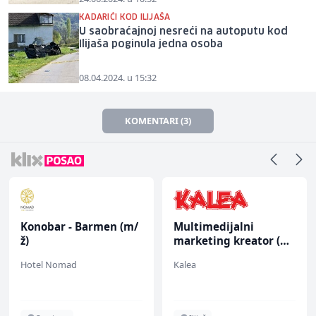
KADARIĆI KOD ILIJAŠA
U saobraćajnoj nesreći na autoputu kod
Ilijaša poginula jedna osoba
08.04.2024. u 15:32
KOMENTARI (3)
Konobar - Barmen (m/
Multimedijalni
ž)
marketing kreator (m/
ž)
Hotel Nomad
Kalea