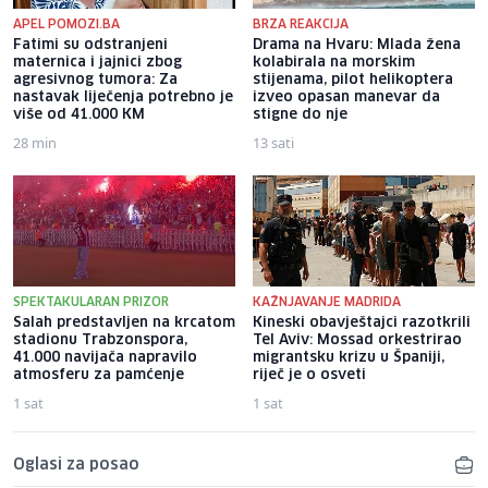
APEL POMOZI.BA
BRZA REAKCIJA
Fatimi su odstranjeni
Drama na Hvaru: Mlada žena
maternica i jajnici zbog
kolabirala na morskim
agresivnog tumora: Za
stijenama, pilot helikoptera
nastavak liječenja potrebno je
izveo opasan manevar da
više od 41.000 KM
stigne do nje
28 min
13 sati
SPEKTAKULARAN PRIZOR
KAŽNJAVANJE MADRIDA
Salah predstavljen na krcatom
Kineski obavještajci razotkrili
stadionu Trabzonspora,
Tel Aviv: Mossad orkestrirao
41.000 navijača napravilo
migrantsku krizu u Španiji,
atmosferu za pamćenje
riječ je o osveti
1 sat
1 sat
Oglasi za posao