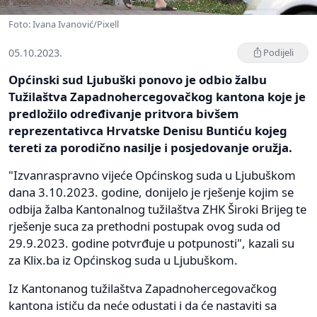
Foto: Ivana Ivanović/Pixell
05.10.2023.
Podijeli
Općinski sud Ljubuški ponovo je odbio žalbu
Tužilaštva Zapadnohercegovačkog kantona koje je
predložilo određivanje pritvora bivšem
reprezentativca Hrvatske Denisu Buntiću kojeg
tereti za porodično nasilje i posjedovanje oružja.
"Izvanraspravno vijeće Općinskog suda u Ljubuškom
dana 3.10.2023. godine, donijelo je rješenje kojim se
odbija žalba Kantonalnog tužilaštva ZHK Široki Brijeg te
rješenje suca za prethodni postupak ovog suda od
29.9.2023. godine potvrđuje u potpunosti", kazali su
za Klix.ba iz Općinskog suda u Ljubuškom.
Iz Kantonanog tužilaštva Zapadnohercegovačkog
kantona ističu da neće odustati i da će nastaviti sa