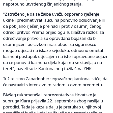
nepotpuno utvrđenog činjeničnog stanja.
"Zatraženo je da se žalba uvaži, osporeno rješenje
ukine i predmet vrati sucu na ponovno odlučivanje ili
da pobijano rješenje preinači i protiv osumnjičenog
odredi pritvor. Prema prijedlogu Tužilaštva razlozi za
određivanje pritvora su opravdana bojazan da bi
osumnjičeni boravkom na slobodi sa sigurnošću
mogao utjecati na iskaze svjedoka, odnosno ometati
kazneni postupak utjecajem na iste i opravdane bojazni
da će ponoviti kaznena djela koja mu se stavljaju na
teret", naveli su iz Kantonalnog tužilaštva ZHK.
Tužiteljstvo Zapadnohercegovačkog kantona ističe, da
će nastaviti s intenzivnim radom u ovom predmetu.
Bivšeg rukometaša i reprezentativca Hrvatske je
supruga Klara prijavila 22. septembra zbog nasilja u
porodici. Tada je kazala da ju je pretukao u njihovoj
porodičnoj kući u kojoj su živjeli s devetomjesečnim