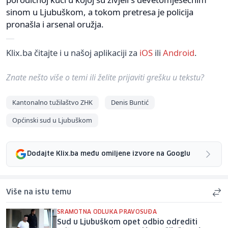
sinom u Ljubuškom, a tokom pretresa je policija
pronašla i arsenal oružja.
Klix.ba čitajte i u našoj aplikaciji za
iOS
ili
Android
.
Znate nešto više o temi ili želite prijaviti grešku u tekstu?
Kantonalno tužilaštvo ZHK
Denis Buntić
Općinski sud u Ljubuškom
Dodajte Klix.ba među omiljene izvore na Googlu
Više na istu temu
SRAMOTNA ODLUKA PRAVOSUĐA
Sud u Ljubuškom opet odbio odrediti