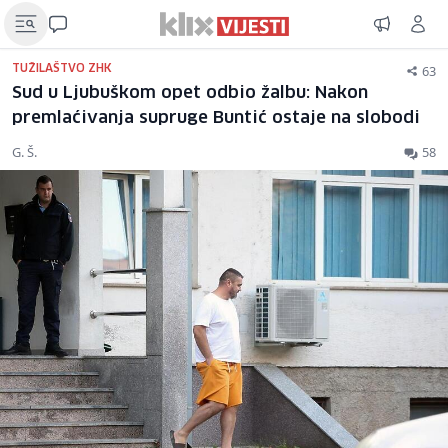
63
TUŽILAŠTVO ZHK
Sud u Ljubuškom opet odbio žalbu: Nakon
premlaćivanja supruge Buntić ostaje na slobodi
G. Š.
58