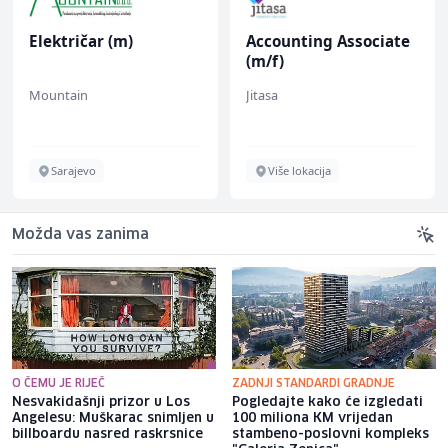
Električar (m)
Accounting Associate
(m/f)
Mountain
Jitasa
Sarajevo
Više lokacija
Možda vas zanima
O ČEMU JE RIJEČ
ZADNJI STANDARDI GRADNJE
Nesvakidašnji prizor u Los
Pogledajte kako će izgledati
Angelesu: Muškarac snimljen u
100 miliona KM vrijedan
billboardu nasred raskrsnice
stambeno-poslovni kompleks