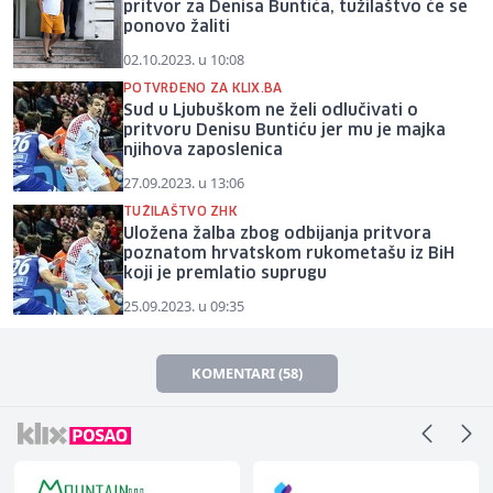
pritvor za Denisa Buntića, tužilaštvo će se
ponovo žaliti
02.10.2023. u 10:08
POTVRĐENO ZA KLIX.BA
Sud u Ljubuškom ne želi odlučivati o
pritvoru Denisu Buntiću jer mu je majka
njihova zaposlenica
27.09.2023. u 13:06
TUŽILAŠTVO ZHK
Uložena žalba zbog odbijanja pritvora
poznatom hrvatskom rukometašu iz BiH
koji je premlatio suprugu
25.09.2023. u 09:35
KOMENTARI (58)