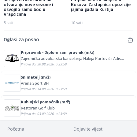
Sarajevo razočaralo na
Potpuni haos u Skupštini
otvaranju nove sezone i
Kosova: Zastupnica opozicije
osvojilo samo bod u
jajima gađala Kurtija
Vrapčićima
5 sati
10 sati
Oglasi za posao
Pripravnik - Diplomirani pravnik (m/ž)
Zajednička advokatska kancelarija Hakija Kurtović i Adis
Kurtović
Prijava do: 30.08.2026. u 23:59
Snimatelj (m/ž)
Arena Sport BH
Prijava do: 14.08.2026. u 23:59
Kuhinjski pomoćnik (m/ž)
Restoran Golf Klub
Prijava do: 03.09.2026. u 23:59
Početna
Dojavite vijest