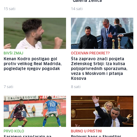
"Galeria Zenica"
15 sati
14 sati
BIVŠI ZMAJ
OČEKIVAN PREOKRET?
Kenan Kodro postigao gol
Šta zapravo znači posjeta
protiv velikog Real Madrida,
Zelenskog Srbiji: Iza kulisa
pogledajte njegov pogodak
poljoprivrednih sporazuma,
veza s Moskvom i pitanja
Kosova
7 sati
8 sati
PRVO KOLO
BURNO U PRIŠTINI