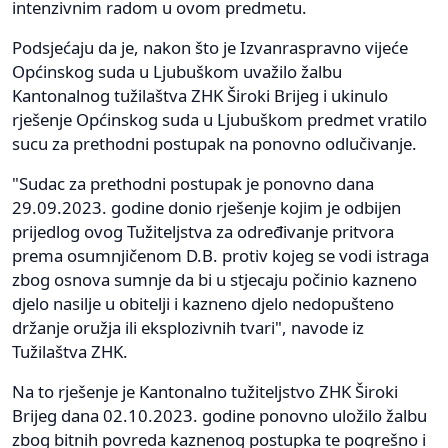
intenzivnim radom u ovom predmetu.
Podsjećaju da je, nakon što je Izvanraspravno vijeće
Općinskog suda u Ljubuškom uvažilo žalbu
Kantonalnog tužilaštva ZHK Široki Brijeg i ukinulo
rješenje Općinskog suda u Ljubuškom predmet vratilo
sucu za prethodni postupak na ponovno odlučivanje.
"Sudac za prethodni postupak je ponovno dana
29.09.2023. godine donio rješenje kojim je odbijen
prijedlog ovog Tužiteljstva za određivanje pritvora
prema osumnjičenom D.B. protiv kojeg se vodi istraga
zbog osnova sumnje da bi u stjecaju počinio kazneno
djelo nasilje u obitelji i kazneno djelo nedopušteno
držanje oružja ili eksplozivnih tvari", navode iz
Tužilaštva ZHK.
Na to rješenje je Kantonalno tužiteljstvo ZHK Široki
Brijeg dana 02.10.2023. godine ponovno uložilo žalbu
zbog bitnih povreda kaznenog postupka te pogrešno i