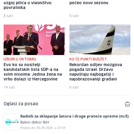
uzgoj pilića u vlasništvu
počeo novu sezonu
povratnika
8 sati
6 sati
IZBORI U OKTOBRU
KO ĆE PUNITI BUDŽET
Evo ko su nositelji
Rekordan odljev mozgova
kandidatskih lista SDP-a na
pogađa Izrael: Državu
svim nivoima: Jedina žena na
napuštaju najbogatiji i
vrhu dolazi iz Hercegovine
najobrazovaniji građani
14 sati
6 sati
Oglasi za posao
Radnik za sklapanje šatora i druge prateće opreme (m/ž)
Balon dekor BiH
Prijava do: 05.09.2026. u 23:59