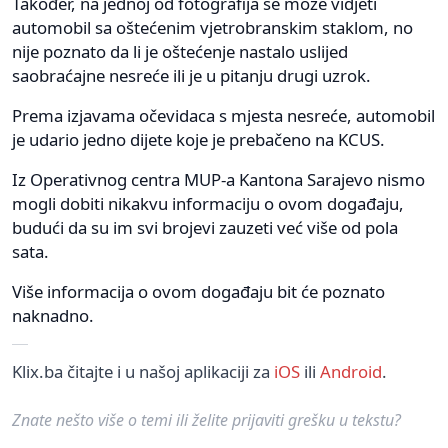
Također, na jednoj od fotografija se može vidjeti
automobil sa oštećenim vjetrobranskim staklom, no
nije poznato da li je oštećenje nastalo uslijed
saobraćajne nesreće ili je u pitanju drugi uzrok.
Prema izjavama očevidaca s mjesta nesreće, automobil
je udario jedno dijete koje je prebačeno na KCUS.
Iz Operativnog centra MUP-a Kantona Sarajevo nismo
mogli dobiti nikakvu informaciju o ovom događaju,
budući da su im svi brojevi zauzeti već više od pola
sata.
Više informacija o ovom događaju bit će poznato
naknadno.
Klix.ba čitajte i u našoj aplikaciji za
iOS
ili
Android
.
Znate nešto više o temi ili želite prijaviti grešku u tekstu?