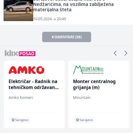
Nedžarićima, na vozilima zabilježena
materijalna šteta
10.05.2024. u 20:49
KOMENTARI (58)
Električar - Radnik na
Monter centralnog
tehničkom održavanju
grijanja (m)
(m/ž)
Amko komerc
Mountain
Sarajevo
Sarajevo