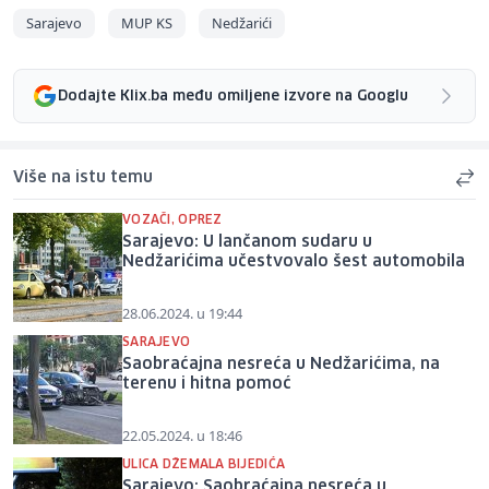
Sarajevo
MUP KS
Nedžarići
Dodajte Klix.ba među omiljene izvore na Googlu
Više na istu temu
VOZAČI, OPREZ
Sarajevo: U lančanom sudaru u
Nedžarićima učestvovalo šest automobila
28.06.2024. u 19:44
SARAJEVO
Saobraćajna nesreća u Nedžarićima, na
terenu i hitna pomoć
22.05.2024. u 18:46
ULICA DŽEMALA BIJEDIĆA
Sarajevo: Saobraćajna nesreća u