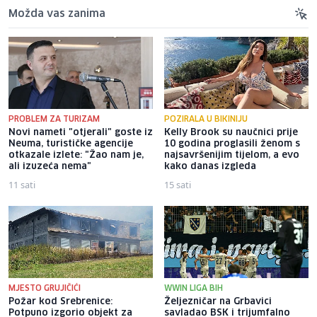
Možda vas zanima
PROBLEM ZA TURIZAM
POZIRALA U BIKINIJU
Novi nameti "otjerali" goste iz
Kelly Brook su naučnici prije
Neuma, turističke agencije
10 godina proglasili ženom s
otkazale izlete: "Žao nam je,
najsavršenijim tijelom, a evo
ali izuzeća nema"
kako danas izgleda
11 sati
15 sati
MJESTO GRUJIČIĆI
WWIN LIGA BIH
Požar kod Srebrenice:
Željezničar na Grbavici
Potpuno izgorio objekt za
savladao BSK i trijumfalno