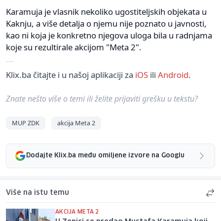
Karamuja je vlasnik nekoliko ugostiteljskih objekata u
Kaknju, a više detalja o njemu nije poznato u javnosti,
kao ni koja je konkretno njegova uloga bila u radnjama
koje su rezultirale akcijom "Meta 2".
Klix.ba čitajte i u našoj aplikaciji za
iOS
ili
Android
.
Znate nešto više o temi ili želite prijaviti grešku u tekstu?
MUP ZDK
akcija Meta 2
Dodajte Klix.ba među omiljene izvore na Googlu
Više na istu temu
AKCIJA META 2