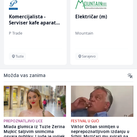
Komercijalista -
Električar (m)
Serviser kafe aparata
(m/ž)
P Trade
Mountain
Tuzla
Sarajevo
Možda vas zanima
PREPOZNATLJIVO LICE
FESTIVAL U GUČI
Mlada glumica iz Tuzle Zerina
Viktor Orban snimljen u
Mujkić šaljivim snimcima
neprepoznatljivom izdanju u
osvaja publiku: Ljude je uvijek
Srbiji: Muzičari mu svirali na