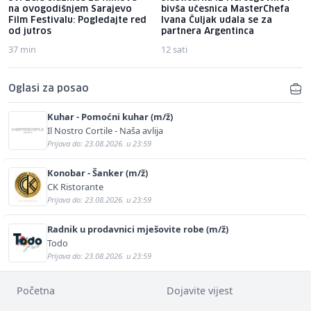
na ovogodišnjem Sarajevo
bivša učesnica MasterChefa
Film Festivalu: Pogledajte red
Ivana Čuljak udala se za
od jutros
partnera Argentinca
37 min
12 sati
Oglasi za posao
Kuhar - Pomoćni kuhar (m/ž)
Il Nostro Cortile - Naša avlija
Prijava do: 23.08.2026. u 23:59
Konobar - Šanker (m/ž)
CK Ristorante
Prijava do: 23.08.2026. u 23:59
Radnik u prodavnici mješovite robe (m/ž)
Todo
Prijava do: 23.08.2026. u 23:59
Početna
Dojavite vijest