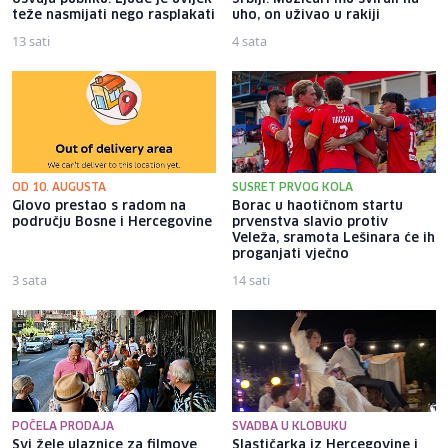
teže nasmijati nego rasplakati
uho, on uživao u rakiji
13 sati
4 sata
OD 10. AUGUSTA
SUSRET PRVOG KOLA
Glovo prestao s radom na
Borac u haotičnom startu
području Bosne i Hercegovine
prvenstva slavio protiv
Veleža, sramota Lešinara će ih
proganjati vječno
3 sata
14 sati
POČELA PRODAJA
SVADBA U KLOBUKU
Svi žele ulaznice za filmove
Slastičarka iz Hercegovine i