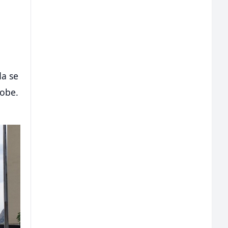
da se
sobe.