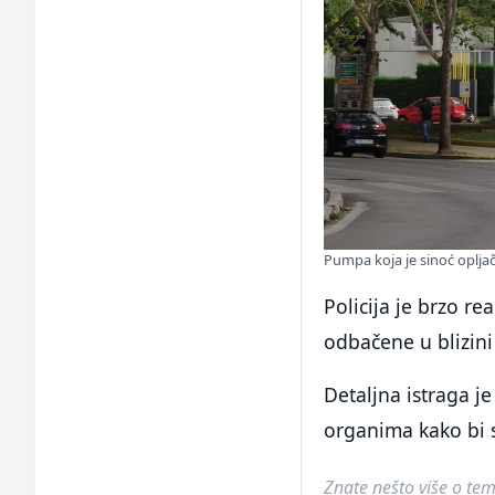
Pumpa koja je sinoć opljač
Policija je brzo r
odbačene u blizin
Detaljna istraga j
organima kako bi s
Znate nešto više o temi 