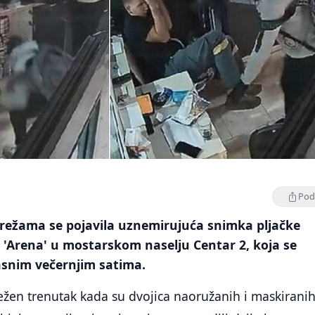
Podi
ežama se pojavila uznemirujuća snimka pljačke
'Arena' u mostarskom naselju Centar 2, koja se
asnim večernjim satima.
ježen trenutak kada su dvojica naoružanih i maskirani