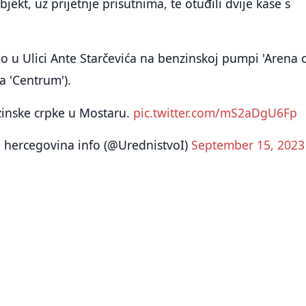
bjekt, uz prijetnje prisutnima, te otuđili dvije kase s
o u Ulici Ante Starčevića na benzinskoj pumpi 'Arena o
 'Centrum').
zinske crpke u Mostaru.
pic.twitter.com/mS2aDgU6Fp
 hercegovina info (@UrednistvoI)
September 15, 2023