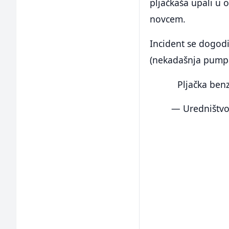
pljačkaša upali u o
novcem.
Incident se dogodi
(nekadašnja pumpa
Pljačka ben
— Uredništvo