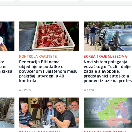
KONTROLA KVALITETE
BORBA TRAJE MJESECIMA
o:
Federacija BiH nema
Novi sistem polaganja
o ni
objedinjene podatke o
vozačkog u Tuzli i dalje
m kiksu
povučenom i uništenom mesu,
zadaje glavobolje,
prekršaji utvrđeni u 40
predstavnici autoškola
kontrola
ponovo izlaze na protes
42 min
4 sata