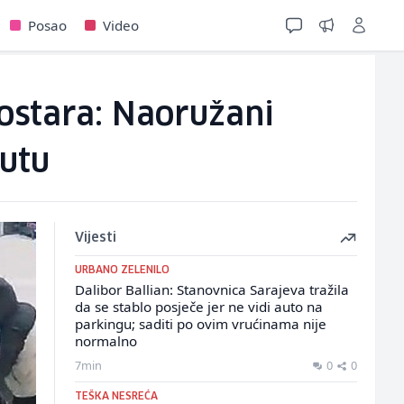
Posao
Video
ostara: Naoružani
nutu
Vijesti
URBANO ZELENILO
Dalibor Ballian: Stanovnica Sarajeva tražila
da se stablo posječe jer ne vidi auto na
parkingu; saditi po ovim vrućinama nije
normalno
7min
0
0
TEŠKA NESREĆA