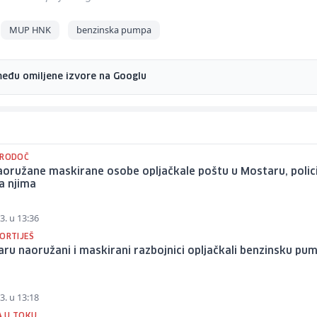
MUP HNK
benzinska pumpa
među omiljene izvore na Googlu
 RODOČ
aoružane maskirane osobe opljačkale poštu u Mostaru, polici
a njima
3. u 13:36
 ORTIJEŠ
ru naoružani i maskirani razbojnici opljačkali benzinsku pu
3. u 13:18
 U TOKU