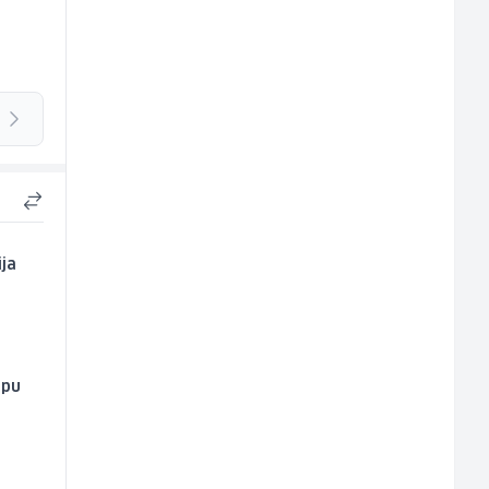
ja
mpu