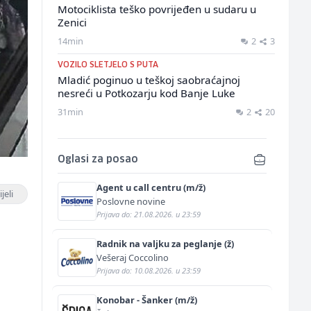
Motociklista teško povrijeđen u sudaru u
Zenici
14min
2
3
VOZILO SLETJELO S PUTA
Mladić poginuo u teškoj saobraćajnoj
nesreći u Potkozarju kod Banje Luke
31min
2
20
Oglasi za posao
Agent u call centru (m/ž)
jeli
Poslovne novine
Prijava do: 21.08.2026. u 23:59
Radnik na valjku za peglanje (ž)
Vešeraj Coccolino
Prijava do: 10.08.2026. u 23:59
h
Konobar - Šanker (m/ž)