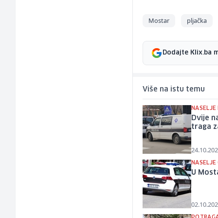
Mostar
pljačka
Dodajte Klix.ba 
Više na istu temu
NASELJE
Dvije n
traga z
24.10.202
NASELJE
U Mosta
02.10.202
POTRAGA