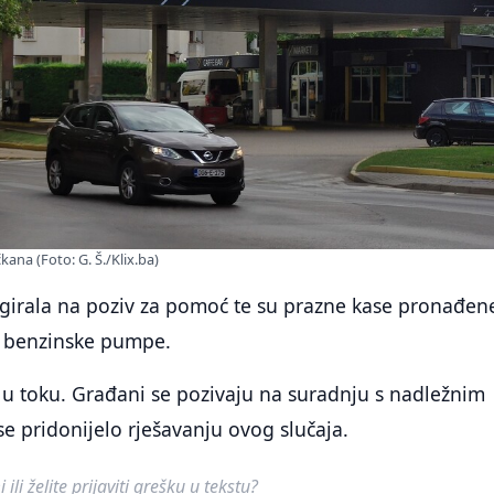
kana (Foto: G. Š./Klix.ba)
eagirala na poziv za pomoć te su prazne kase pronađen
i benzinske pumpe.
e u toku. Građani se pozivaju na suradnju s nadležnim
e pridonijelo rješavanju ovog slučaja.
ili želite prijaviti grešku u tekstu?