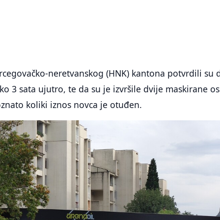
ercegovačko-neretvanskog (HNK) kantona potvrdili su 
o 3 sata ujutro, te da su je izvršile dvije maskirane o
znato koliki iznos novca je otuđen.