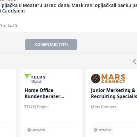
 pljačka u Mostaru usred dana: Maskirani opljačkali banku p
li Caddyjem
3. u 14:29
KOMENTARI (117)
Home Office
Junior Marketing &
Kundenberater
Recruiting Speciali
(m/w/d) für Vattenfall
(m/ž)
TELUS Digital
Mars Connect
en
Sarajevo
Sarajevo