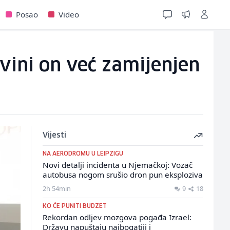
Posao
Video
vini on već zamijenjen
Vijesti
NA AERODROMU U LEIPZIGU
Novi detalji incidenta u Njemačkoj: Vozač
autobusa nogom srušio dron pun eksploziva
2h 54min
9
18
KO ĆE PUNITI BUDŽET
Rekordan odljev mozgova pogađa Izrael:
Državu napuštaju najbogatiji i