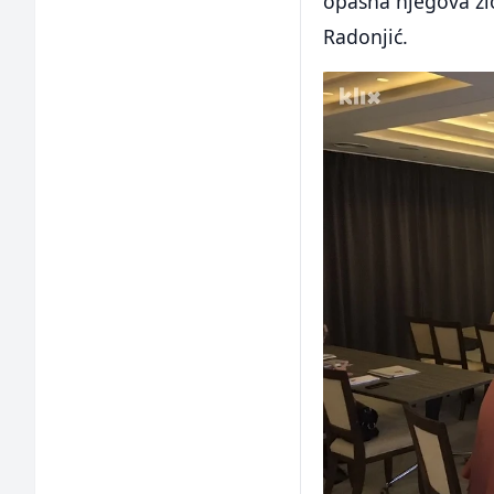
opasna njegova zl
Radonjić.