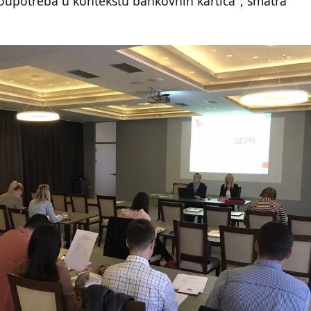
oupotreba u kontekstu bankovnih kartica", smatra