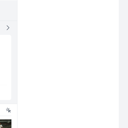
Skladišni radnik (m/ž)
Konobar - Barmen (m
ž)
Lidl BH
Hotel Nomad
Lepenica
Sarajevo