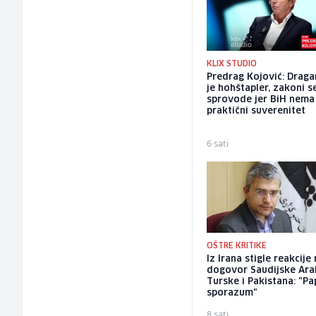
KLIX STUDIO
Predrag Kojović: Draga
je hohštapler, zakoni s
sprovode jer BiH nema
praktični suverenitet
6 sati
OŠTRE KRITIKE
Iz Irana stigle reakcije
dogovor Saudijske Arab
Turske i Pakistana: "Pa
sporazum"
8 sati