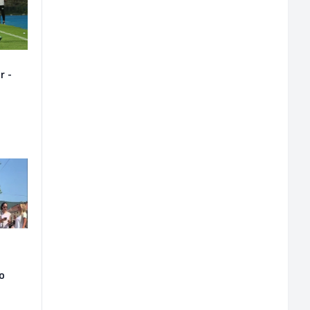
r -
ao