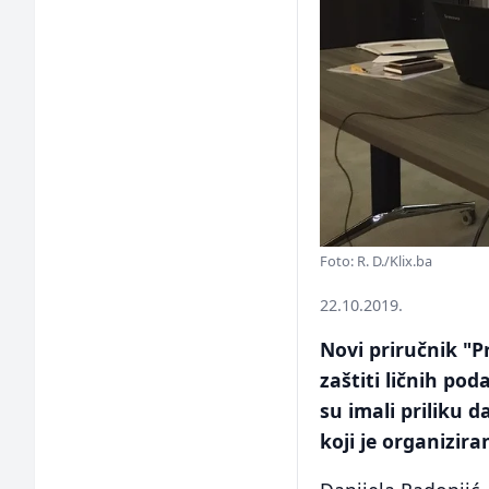
Foto: R. D./Klix.ba
22.10.2019.
Novi priručnik "P
zaštiti ličnih po
su imali priliku d
koji je organizir