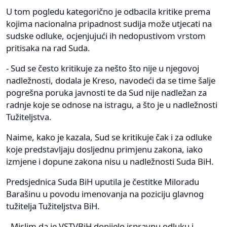
U tom pogledu kategorično je odbacila kritike prema
kojima nacionalna pripadnost sudija može utjecati na
sudske odluke, ocjenjujući ih nedopustivom vrstom
pritisaka na rad Suda.
- Sud se često kritikuje za nešto što nije u njegovoj
nadležnosti, dodala je Kreso, navodeći da se time šalje
pogrešna poruka javnosti te da Sud nije nadležan za
radnje koje se odnose na istragu, a što je u nadležnosti
Tužiteljstva.
Naime, kako je kazala, Sud se kritikuje čak i za odluke
koje predstavljaju dosljednu primjenu zakona, iako
izmjene i dopune zakona nisu u nadležnosti Suda BiH.
Predsjednica Suda BiH uputila je čestitke Miloradu
Barašinu u povodu imenovanja na poziciju glavnog
tužitelja Tužiteljstva BiH.
- Mislim da je VSTVBiH donijelo ispravnu odluku i