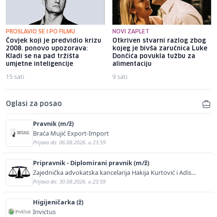
PROSLAVIO SE I PO FILMU
NOVI ZAPLET
Čovjek koji je predvidio krizu
Otkriven stvarni razlog zbog
2008. ponovo upozorava:
kojeg je bivša zaručnica Luke
Kladi se na pad tržišta
Dončića povukla tužbu za
umjetne inteligencije
alimentaciju
15 sati
9 sati
Oglasi za posao
Pravnik (m/ž)
Braća Mujić Export-Import
Prijava do: 06.08.2026. u 23:59
Pripravnik - Diplomirani pravnik (m/ž)
Zajednička advokatska kancelarija Hakija Kurtović i Adis
Kurtović
Prijava do: 30.08.2026. u 23:59
Higijeničarka (ž)
Invictus