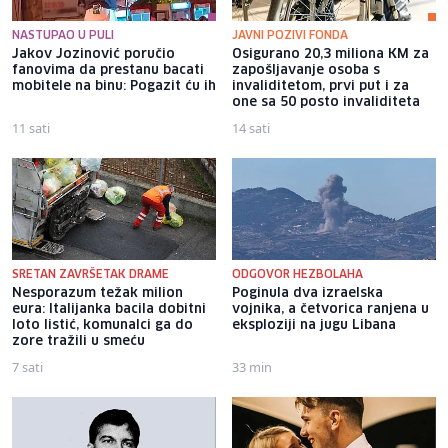
NASTUPAO U PULI
JAVNI POZIVI FONDA
Jakov Jozinović poručio
Osigurano 20,3 miliona KM za
fanovima da prestanu bacati
zapošljavanje osoba s
mobitele na binu: Pogazit ću ih
invaliditetom, prvi put i za
one sa 50 posto invaliditeta
11 sati
14 sati
SRETAN ZAVRŠETAK DRAME
ODGOVOR HEZBOLAHA
Nesporazum težak milion
Poginula dva izraelska
eura: Italijanka bacila dobitni
vojnika, a četvorica ranjena u
loto listić, komunalci ga do
eksploziji na jugu Libana
zore tražili u smeću
7 sati
33 min