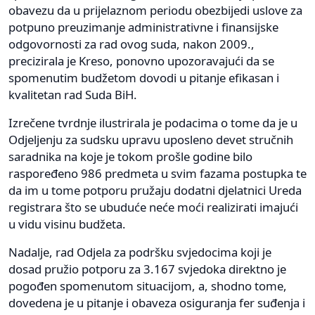
obavezu da u prijelaznom periodu obezbijedi uslove za
potpuno preuzimanje administrativne i finansijske
odgovornosti za rad ovog suda, nakon 2009.,
precizirala je Kreso, ponovno upozoravajući da se
spomenutim budžetom dovodi u pitanje efikasan i
kvalitetan rad Suda BiH.
Izrečene tvrdnje ilustrirala je podacima o tome da je u
Odjeljenju za sudsku upravu uposleno devet stručnih
saradnika na koje je tokom prošle godine bilo
raspoređeno 986 predmeta u svim fazama postupka te
da im u tome potporu pružaju dodatni djelatnici Ureda
registrara što se ubuduće neće moći realizirati imajući
u vidu visinu budžeta.
Nadalje, rad Odjela za podršku svjedocima koji je
dosad pružio potporu za 3.167 svjedoka direktno je
pogođen spomenutom situacijom, a, shodno tome,
dovedena je u pitanje i obaveza osiguranja fer suđenja i