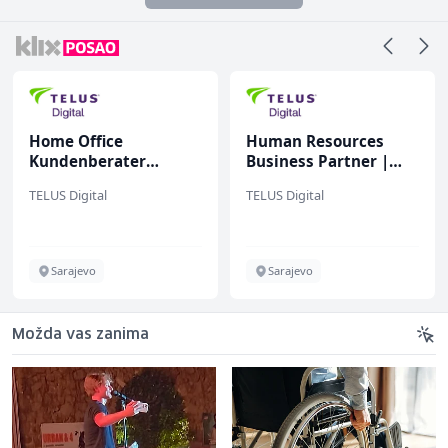
Home Office
Human Resources
Kundenberater
Business Partner |
(m/w/d) für ein
Vollzeit (m/w/d)
TELUS Digital
TELUS Digital
renommiertes
Schuhunternehmen
Sarajevo
Sarajevo
Možda vas zanima