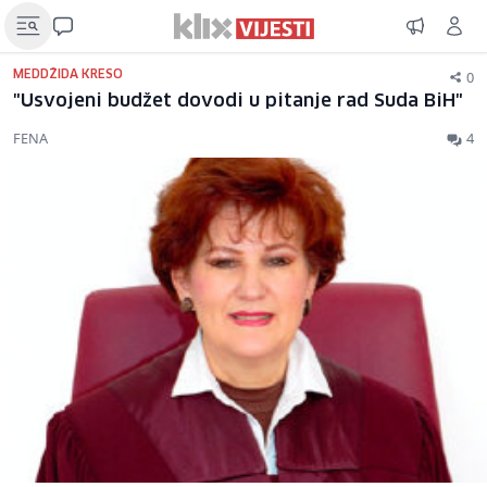
0
MEDDŽIDA KRESO
"Usvojeni budžet dovodi u pitanje rad Suda BiH"
FENA
4