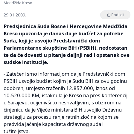
Meddžida Kreso
29.01.2009.
Podijeli
Predsjednica Suda Bosne i Hercegovine Meddžida
Kreso upozorila je danas da je budžet za potrebe
Suda, koji je usvojio Predstavnički dom
Parlamentarne skupštine BiH (PSBiH), nedostatan
te da će dovesti u pitanje daljnji rad i opstanak ove
sudske institucije.
- Zatečeni smo informacijom da je Predstavnički dom
PSBiH usvojio budžet kojim je Sudu BiH za ovu godinu
odobren, umjesto traženih 12.857.000, iznos od
10.520.000 KM, istaknula je Kreso na pres-konferenciji
u Sarajevu, ocijenivši to neshvatljivim, s obzirom na
činjenicu da je Vijeće ministara BiH usvojilo Državnu
strategiju za procesuiranje ratnih zločina kojom se
predviđa jačanje kapaciteta državnog suda i
tužiteljstva.