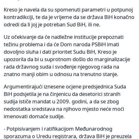
Kreso je navela da su spomenuti parametri u potpunoj
kontradikciji, te da je vrijeme da se država BiH konačno
odredi da li joj je potreban Sud BiH, ili ne.
Uz očekivanje da će nadležne institucije prepoznati
težinu problema i da će Dom naroda PSBiH imati
dovoljno sluha i dati prioritet Sudu BiH, Kreso je
upozorila da bi u suprotnom došlo do marginalizacije
rada državnog suda i svođenje njegovog rada na
znatno manji obim u odnosu na trenutno stanje.
Argumentirajući iznesene ocjene predsjednica Suda
BiH podsjetila je na činjenicu da desetorici stranih
sudija ističe mandat u 2009. godini, a da se zbog
nedostatka sredstava na njihovo mjesto neće moći
imenovati domaće sudije.
- Potpisivanjem i ratifikacijom Međunarodnog
sporazuma o Uredu registrara, država BiH je preuzela