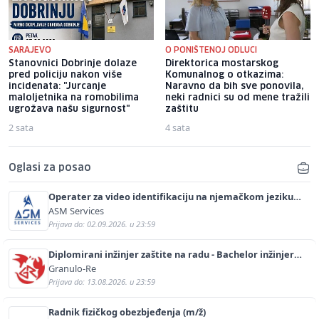
SARAJEVO
O PONIŠTENOJ ODLUCI
Stanovnici Dobrinje dolaze
Direktorica mostarskog
pred policiju nakon više
Komunalnog o otkazima:
incidenata: "Jurcanje
Naravno da bih sve ponovila,
maloljetnika na romobilima
neki radnici su od mene tražili
ugrožava našu sigurnost"
zaštitu
2 sata
4 sata
Oglasi za posao
Operater za video identifikaciju na njemačkom jeziku
(m/ž)
ASM Services
Prijava do: 02.09.2026. u 23:59
Diplomirani inžinjer zaštite na radu - Bachelor inžinjer
sigurnosti i pomoći (m/ž)
Granulo-Re
Prijava do: 13.08.2026. u 23:59
Radnik fizičkog obezbjeđenja (m/ž)