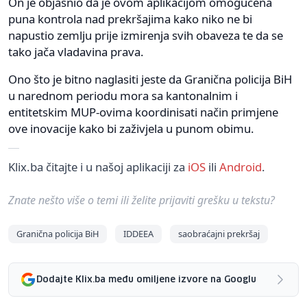
On je objasnio da je ovom aplikacijom omogućena
puna kontrola nad prekršajima kako niko ne bi
napustio zemlju prije izmirenja svih obaveza te da se
tako jača vladavina prava.
Ono što je bitno naglasiti jeste da Granična policija BiH
u narednom periodu mora sa kantonalnim i
entitetskim MUP-ovima koordinisati način primjene
ove inovacije kako bi zaživjela u punom obimu.
Klix.ba čitajte i u našoj aplikaciji za
iOS
ili
Android
.
Znate nešto više o temi ili želite prijaviti grešku u tekstu?
Granična policija BiH
IDDEEA
saobraćajni prekršaj
Dodajte Klix.ba među omiljene izvore na Googlu