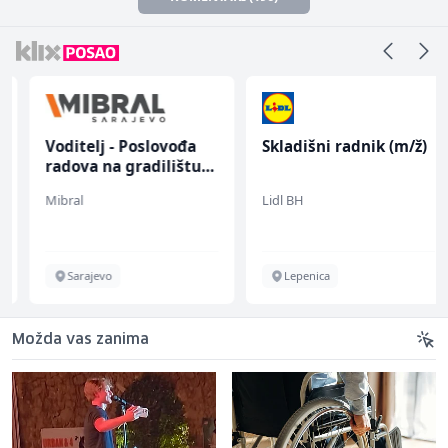
Voditelj - Poslovođa
Skladišni radnik (m/ž)
radova na gradilištu
(m/ž)
Mibral
Lidl BH
Sarajevo
Lepenica
Možda vas zanima