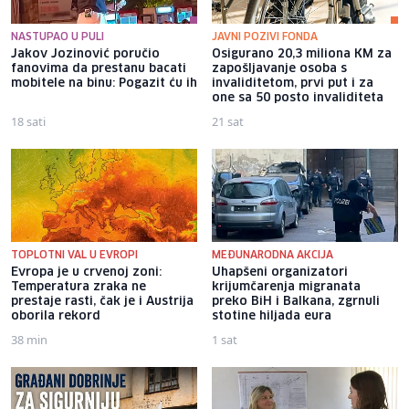
NASTUPAO U PULI
JAVNI POZIVI FONDA
Jakov Jozinović poručio
Osigurano 20,3 miliona KM za
fanovima da prestanu bacati
zapošljavanje osoba s
mobitele na binu: Pogazit ću ih
invaliditetom, prvi put i za
one sa 50 posto invaliditeta
18 sati
21 sat
TOPLOTNI VAL U EVROPI
MEĐUNARODNA AKCIJA
Evropa je u crvenoj zoni:
Uhapšeni organizatori
Temperatura zraka ne
krijumčarenja migranata
prestaje rasti, čak je i Austrija
preko BiH i Balkana, zgrnuli
oborila rekord
stotine hiljada eura
38 min
1 sat