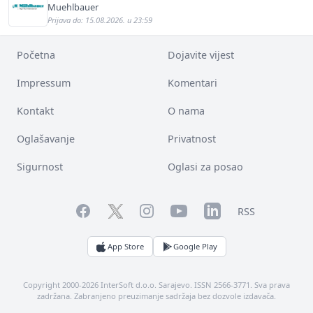
Muehlbauer
Prijava do: 15.08.2026. u 23:59
Početna
Dojavite vijest
Impressum
Komentari
Kontakt
O nama
Oglašavanje
Privatnost
Sigurnost
Oglasi za posao
Facebook
YouTube
LinkedIn
Twitter
Instagram
RSS
App Store
Google Play
Copyright 2000-2026 InterSoft d.o.o. Sarajevo. ISSN 2566-3771. Sva prava
zadržana. Zabranjeno preuzimanje sadržaja bez dozvole izdavača.