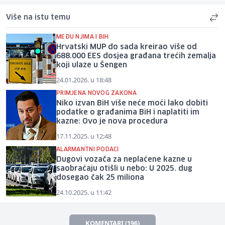
Više na istu temu
MEĐU NJIMA I BIH
Hrvatski MUP do sada kreirao više od
688.000 EES dosjea građana trećih zemalja
koji ulaze u Šengen
24.01.2026. u 18:48
PRIMJENA NOVOG ZAKONA
Niko izvan BiH više neće moći lako dobiti
podatke o građanima BiH i naplatiti im
kazne: Ovo je nova procedura
17.11.2025. u 12:48
ALARMANTNI PODACI
Dugovi vozača za neplaćene kazne u
saobraćaju otišli u nebo: U 2025. dug
dosegao čak 25 miliona
24.10.2025. u 11:42
KOMENTARI (196)