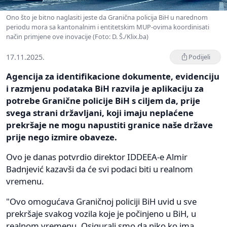
Ono što je bitno naglasiti jeste da Granična policija BiH u narednom
periodu mora sa kantonalnim i entitetskim MUP-ovima koordinisati
način primjene ove inovacije (Foto: D. Š./Klix.ba)
17.11.2025.
Podijeli
Agencija za identifikacione dokumente, evidenciju
i razmjenu podataka BiH razvila je aplikaciju za
potrebe Granične policije BiH s ciljem da, prije
svega strani državljani, koji imaju neplaćene
prekršaje ne mogu napustiti granice naše države
prije nego izmire obaveze.
Ovo je danas potvrdio direktor IDDEEA-e Almir
Badnjević kazavši da će svi podaci biti u realnom
vremenu.
"Ovo omogućava Graničnoj policiji BiH uvid u sve
prekršaje svakog vozila koje je počinjeno u BiH, u
realnom vremenu. Osigurali smo da niko ko ima