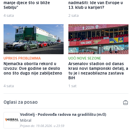
manje djece što si bliže
nadmašiti: Ide van Evrope u
Sebilju"
13. klub u karijeri?
4 sata
2 sata
UPRKOS PROBLEMIMA
UOČI NOVE SEZONE
Njemačka oborila rekord u
Arsenalov stadion od danas
izvozu: Ove godine se desilo
krasi novi šampionski detalj, a
ono što dugo nije zabilježeno
tu je i nezaobilazna zastava
BiH
4 sata
1 sat
Oglasi za posao
Voditelj - Poslovođa radova na gradilištu (m/ž)
Mibral
Prijava do: 19.08.2026. u 23:59