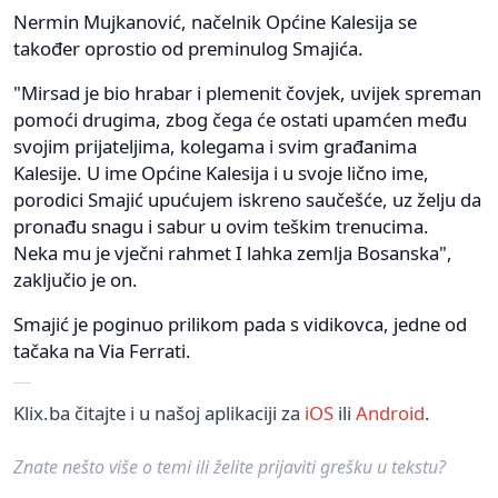
Nermin Mujkanović, načelnik Općine Kalesija se
također oprostio od preminulog Smajića.
"Mirsad je bio hrabar i plemenit čovjek, uvijek spreman
pomoći drugima, zbog čega će ostati upamćen među
svojim prijateljima, kolegama i svim građanima
Kalesije. U ime Općine Kalesija i u svoje lično ime,
porodici Smajić upućujem iskreno saučešće, uz želju da
pronađu snagu i sabur u ovim teškim trenucima.
Neka mu je vječni rahmet I lahka zemlja Bosanska",
zaključio je on.
Smajić je poginuo prilikom pada s vidikovca, jedne od
tačaka na Via Ferrati.
Klix.ba čitajte i u našoj aplikaciji za
iOS
ili
Android
.
Znate nešto više o temi ili želite prijaviti grešku u tekstu?