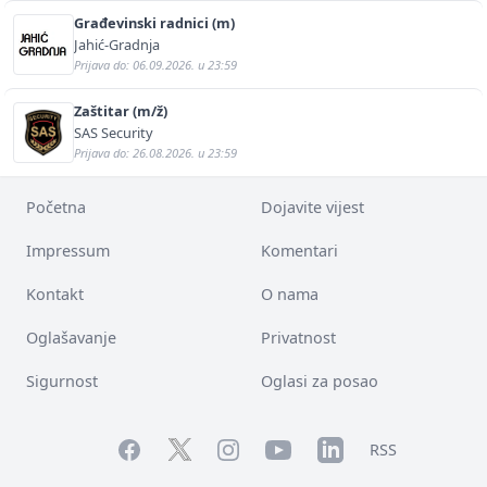
Građevinski radnici (m)
Jahić-Gradnja
Prijava do: 06.09.2026. u 23:59
Zaštitar (m/ž)
SAS Security
Prijava do: 26.08.2026. u 23:59
Početna
Dojavite vijest
Impressum
Komentari
Kontakt
O nama
Oglašavanje
Privatnost
Sigurnost
Oglasi za posao
Facebook
YouTube
LinkedIn
Twitter
Instagram
RSS