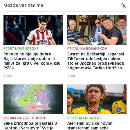
Možda vas zanima
START NOVE SEZONE
PRIČALI NA BOSANSKOM
Ponovo ne djeluje dobro:
Susret na Baščaršiji: Japanski
Bajraktarević nije dobio ni
TikToker oduševljen nakon
minut za igru u velikom kiksu
što je upoznao proslavljenog
PSV-a
nogometaša Tarika Hodžića
7 sati
7 sati
PODACI ZA 2025. GODINU
PROTRAĆENI TALENT
Slika prirodnog priraštaja u
Alen Halilović će novim
Kantonu Sarajevo: "Sve je
transferom sam sebe