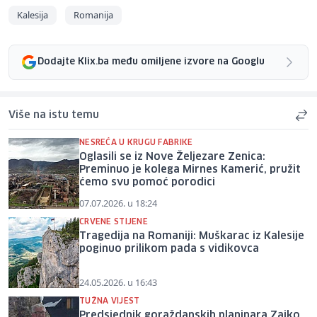
Kalesija
Romanija
Dodajte Klix.ba među omiljene izvore na Googlu
Više na istu temu
NESREĆA U KRUGU FABRIKE
Oglasili se iz Nove Željezare Zenica:
Preminuo je kolega Mirnes Kamerić, pružit
ćemo svu pomoć porodici
07.07.2026. u 18:24
CRVENE STIJENE
Tragedija na Romaniji: Muškarac iz Kalesije
poginuo prilikom pada s vidikovca
24.05.2026. u 16:43
TUŽNA VIJEST
Predsjednik goraždanskih planinara Zajko