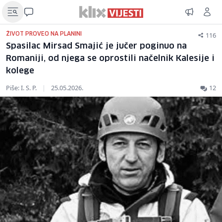
116
ŽIVOT PROVEO NA PLANINI
Spasilac Mirsad Smajić je jučer poginuo na
Romaniji, od njega se oprostili načelnik Kalesije i
kolege
Piše: I. S. P.
|
25.05.2026.
12